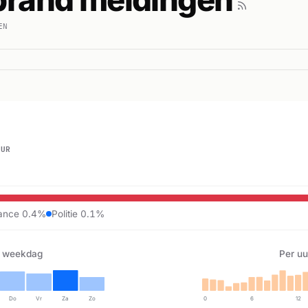
EN
UUR
ance 0.4%
Politie 0.1%
 weekdag
Per uu
Do
Vr
Za
Zo
0
6
12