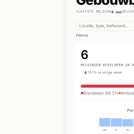
8 uur
LAATSTE MELDING
GELED
Filters
6
MELDINGEN AFGELOPEN 24 
15.1% vs vorige week
Brandweer 99.3%
Ambul
Per
Ma
Di
Wo