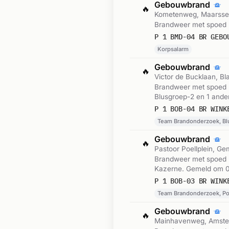
Gebouwbrand
🔥
Kometenweg, Maarss
Brandweer met spoed 
P 1 BMD-04 BR GEBO
Korpsalarm
Gebouwbrand
🔥
Victor de Bucklaan, Bl
Brandweer met spoed n
Blusgroep-2 en 1 and
P 1 BOB-04 BR WINK
Team Brandonderzoek, Bl
Gebouwbrand
🔥
Pastoor Poellplein, Ge
Brandweer met spoed n
Kazerne. Gemeld om 0
P 1 BOB-03 BR WINK
Team Brandonderzoek, Po
Gebouwbrand
🔥
Mainhavenweg, Amst