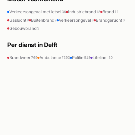
Verkeersongeval met letsel
Industriebrand
Brand
36
18
11
Gaslucht
Buitenbrand
Verkeersongeval
Brandgerucht
9
9
8
6
Gebouwbrand
5
Per dienst in Delft
Brandweer
Ambulance
Politie
Lifeliner
769
7393
518
30