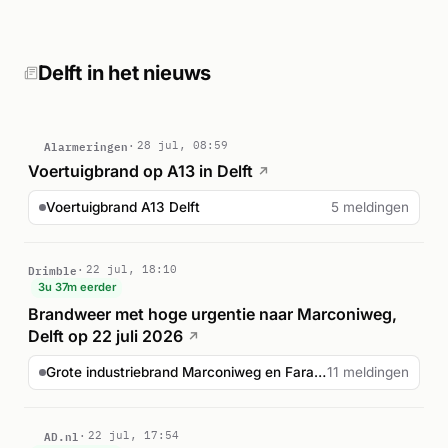
gewonden of inzittenden die uit het pand moesten worden
geholpen. Volgens AD.nl ontstond de brand in een winkel op
de Peperstraat. Verdere details over de precieze oorzaak,
omvang van de brand en eventuele slachtoffers zijn niet
Delft in het nieuws
bekendgemaakt.
Alarmeringen
28 jul, 08:59
Voertuigbrand op A13 in Delft
↗
Voertuigbrand A13 Delft
5 meldingen
Drimble
22 jul, 18:10
3u 37m eerder
Brandweer met hoge urgentie naar Marconiweg,
Delft op 22 juli 2026
↗
Grote industriebrand Marconiweg en Faradayweg Delft
11 meldingen
AD.nl
22 jul, 17:54