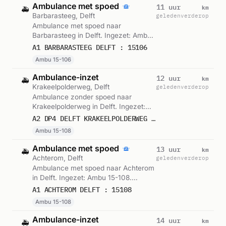
Ambulance met spoed
km
11 uur
🚑
Barbarasteeg, Delft
geleden
verderop
Ambulance met spoed naar
Barbarasteeg in Delft. Ingezet: Ambu
15-106. Gemeld om 04:58.
A1 BARBARASTEEG DELFT : 15106
Ambu 15-106
Ambulance-inzet
km
12 uur
🚑
Krakeelpolderweg, Delft
geleden
verderop
Ambulance zonder spoed naar
Krakeelpolderweg in Delft. Ingezet:
Ambu 15-108. Gemeld om 04:29.
A2 DP4 DELFT KRAKEELPOLDERWEG DELFT VWS 15108
Ambu 15-108
Ambulance met spoed
km
13 uur
🚑
Achterom, Delft
geleden
verderop
Ambulance met spoed naar Achterom
in Delft. Ingezet: Ambu 15-108.
Gemeld om 03:10.
A1 ACHTEROM DELFT : 15108
Ambu 15-108
Ambulance-inzet
km
14 uur
🚑