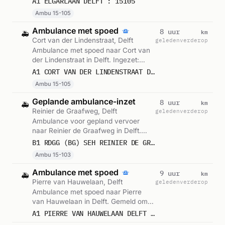
A1 ELGARLAAN DELFT : 15105
Ambu 15-105
Ambulance met spoed
km
8 uur
🚑
Cort van der Lindenstraat, Delft
geleden
verderop
Ambulance met spoed naar Cort van
der Lindenstraat in Delft. Ingezet:
Ambu 15-105. Gemeld om 08:17.
A1 CORT VAN DER LINDENSTRAAT DELFT : 15105
Ambu 15-105
Geplande ambulance-inzet
km
8 uur
🚑
Reinier de Graafweg, Delft
geleden
verderop
Ambulance voor gepland vervoer
naar Reinier de Graafweg in Delft.
Ingezet: Ambu 15-103. Gemeld om
B1 RDGG (BG) SEH REINIER DE GRAAFWEG DELFT : 15103
08:11.
Ambu 15-103
Ambulance met spoed
km
9 uur
🚑
Pierre van Hauwelaan, Delft
geleden
verderop
Ambulance met spoed naar Pierre
van Hauwelaan in Delft. Gemeld om
07:05.
A1 PIERRE VAN HAUWELAAN DELFT DIRECTE INZET 15105