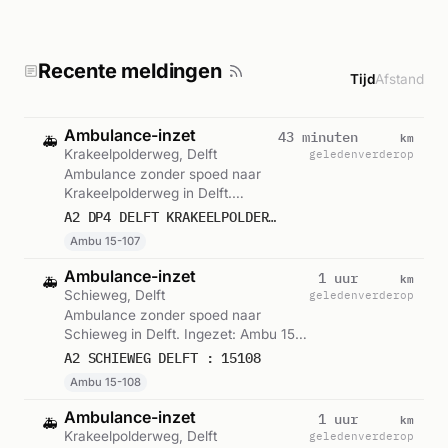
Recente meldingen
Tijd
Afstand
Ambulance-inzet
km
43 minuten
🚑
Krakeelpolderweg, Delft
geleden
verderop
Ambulance zonder spoed naar
Krakeelpolderweg in Delft.
Ingezet: Ambu 15-107. Gemeld
A2 DP4 DELFT KRAKEELPOLDERWEG DELFT VWS 15107
om 16:08.
Ambu 15-107
Ambulance-inzet
km
1 uur
🚑
Schieweg, Delft
geleden
verderop
Ambulance zonder spoed naar
Schieweg in Delft. Ingezet: Ambu 15-
108. Gemeld om 15:38.
A2 SCHIEWEG DELFT : 15108
Ambu 15-108
Ambulance-inzet
km
1 uur
🚑
Krakeelpolderweg, Delft
geleden
verderop