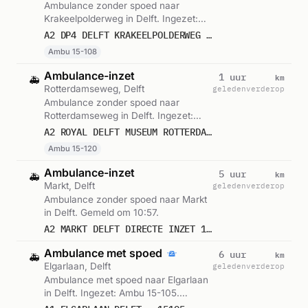
Ambulance zonder spoed naar
Krakeelpolderweg in Delft. Ingezet:
Ambu 15-108. Gemeld om 15:29.
A2 DP4 DELFT KRAKEELPOLDERWEG DELFT VWS 15108
Ambu 15-108
Ambulance-inzet
km
1 uur
🚑
Rotterdamseweg, Delft
geleden
verderop
Ambulance zonder spoed naar
Rotterdamseweg in Delft. Ingezet:
Ambu 15-120. Gemeld om 14:52.
A2 ROYAL DELFT MUSEUM ROTTERDAMSEWEG DELFT : (RAPID) 15120
Ambu 15-120
Ambulance-inzet
km
5 uur
🚑
Markt, Delft
geleden
verderop
Ambulance zonder spoed naar Markt
in Delft. Gemeld om 10:57.
A2 MARKT DELFT DIRECTE INZET 15132
Ambulance met spoed
km
6 uur
🚑
Elgarlaan, Delft
geleden
verderop
Ambulance met spoed naar Elgarlaan
in Delft. Ingezet: Ambu 15-105.
Gemeld om 10:42.