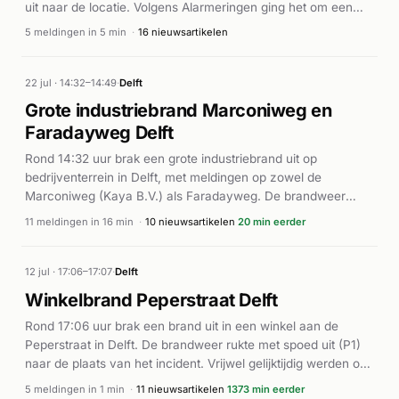
uit naar de locatie. Volgens Alarmeringen ging het om een
voertuigbrand op de snelweg. District8.net meldt dat de
5 meldingen in 5 min
·
16 nieuwsartikelen
brandweer heeft voorkomen dat de brand oversloeg naar
andere voertuigen of constructies in de omgeving. De brand
is onder controle gebracht zonder melding van gewonden.
22 jul · 14:32–14:49
·
Delft
Grote industriebrand Marconiweg en
Faradayweg Delft
Rond 14:32 uur brak een grote industriebrand uit op
bedrijventerrein in Delft, met meldingen op zowel de
Marconiweg (Kaya B.V.) als Faradayweg. De brandweer
rukkte onmiddellijk uit met hoge prioriteit en zette meerdere
11 meldingen in 16 min
·
10 nieuwsartikelen
20 min eerder
eenheden in. Ook een ambulance (A1) werd gealarmeerd
wegens de omvang van het incident. Volgens District8.net
slaagde de brandweer erin overslag naar naburige bedrijven
12 jul · 17:06–17:07
·
Delft
te voorkomen. De brand veroorzaakte grote zwarte
Winkelbrand Peperstraat Delft
rookwolken die in de wijde omgeving zichtbaar waren.
Rond 17:06 uur brak een brand uit in een winkel aan de
Omroep Delft meldde flinke vlammen en intense rook. De
Peperstraat in Delft. De brandweer rukte met spoed uit (P1)
brandweer bleef gedurende de burst voortdurend eenheden
naar de plaats van het incident. Vrijwel gelijktijdig werden ook
inzetten en versterkingen aanvragen tot minstens 14:49 uur.
twee ambulances gealarmeerd, wat wijst op mogelijke
5 meldingen in 1 min
·
11 nieuwsartikelen
1373 min eerder