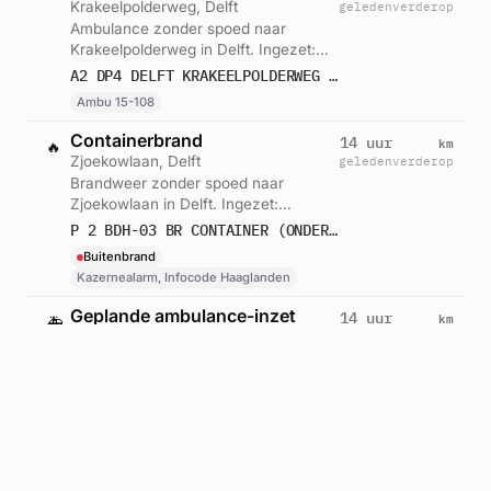
Krakeelpolderweg, Delft
geleden
verderop
Ambulance zonder spoed naar
Krakeelpolderweg in Delft. Ingezet:
Ambu 15-108. Gemeld om 02:47.
A2 DP4 DELFT KRAKEELPOLDERWEG DELFT VWS 15108
Ambu 15-108
Containerbrand
km
14 uur
🔥
Zjoekowlaan, Delft
geleden
verderop
Brandweer zonder spoed naar
Zjoekowlaan in Delft. Ingezet:
Kazernealarm, Infocode Haaglanden.
P 2 BDH-03 BR CONTAINER (ONDERGRONDS) ZJOEKOWLAAN DELFT 155530
Gemeld om 02:44.
Buitenbrand
Kazernealarm, Infocode Haaglanden
Geplande ambulance-inzet
km
14 uur
🚑
Poptahof, Delft
geleden
verderop
Ambulance voor gepland vervoer
naar Poptahof in Delft. Gemeld om
02:29.
B2 POPTAHOF ZUID DELFT : 15231
Ambulance-inzet
km
14 uur
🚑
Hof van Spiegeling, Delft
geleden
verderop
Ambulance zonder spoed naar Hof