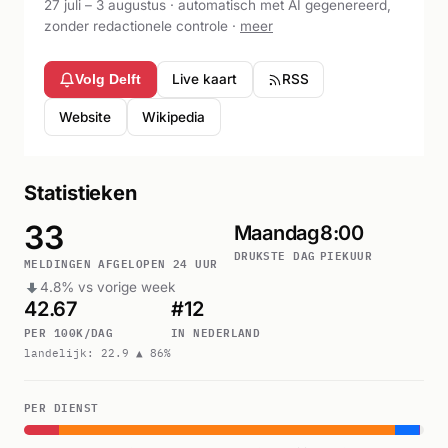
27 juli – 3 augustus · automatisch met AI gegenereerd,
zonder redactionele controle ·
meer
Live kaart
RSS
Volg Delft
Website
Wikipedia
Statistieken
33
Maandag
8:00
DRUKSTE DAG
PIEKUUR
MELDINGEN AFGELOPEN 24 UUR
4.8% vs vorige week
42.67
#12
PER 100K/DAG
IN NEDERLAND
landelijk: 22.9 ▲ 86%
PER DIENST