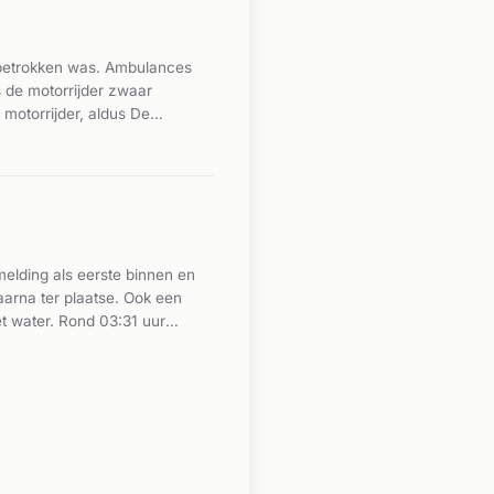
r betrokken was. Ambulances
s de motorrijder zwaar
 motorrijder, aldus De
naar de toedracht van het
melding als eerste binnen en
arna ter plaatse. Ook een
et water. Rond 03:31 uur