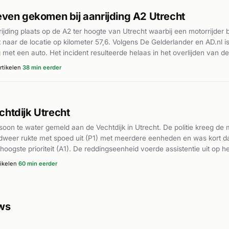
leven gekomen bij aanrijding A2 Utrecht
ijding plaats op de A2 ter hoogte van Utrecht waarbij een motorrijde
t naar de locatie op kilometer 57,6. Volgens De Gelderlander en AD.nl i
 met een auto. Het incident resulteerde helaas in het overlijden van de
 waren snel ter plaatse en voerden hulpverlening uit. Het onderzoek 
rtikelen
38 min eerder
chtdijk Utrecht
on te water gemeld aan de Vechtdijk in Utrecht. De politie kreeg de 
ndweer rukte met spoed uit (P1) met meerdere eenheden en was kort da
ogste prioriteit (A1). De reddingseenheid voerde assistentie uit op h
 ter plaatse. Verdere details over de afloop zijn niet bekendgemaakt.
ikelen
60 min eerder
uws