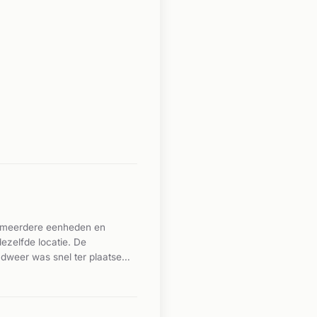
et meerdere eenheden en
dezelfde locatie. De
dweer was snel ter plaatse
oop zijn op dit moment niet