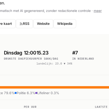
en.
tomatisch met AI gegenereerd, zonder redactionele controle ·
meer
ve kaart
RSS
Website
Wikipedia
Dinsdag
12:00
15.23
#7
DRUKSTE DAG
PIEKUUR
PER 100K/DAG
IN NEDERLAND
landelijk: 23.0 ▼ 34%
ce 79.6%
Politie 6.3%
Lifeliner 0.3%
PER UUR
LAATSTE