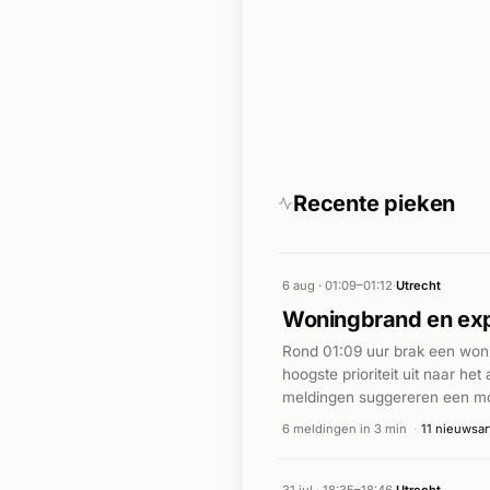
Recente pieken
6 aug · 01:09–01:12
·
Utrecht
Woningbrand en expl
Rond 01:09 uur brak een woni
hoogste prioriteit uit naar he
meldingen suggereren een mog
om het incident onder control
6 meldingen in 3 min
·
11 nieuwsar
beschikbaar.