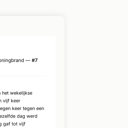
woningbrand —
#7
 het wekelijkse
 vijf keer
negen keer tegen een
iezelfde dag werd
 gaf tot vijf