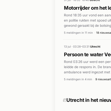
31 jul · 18:35–18:46
·
Utrecht
Motorrijder om het 
Rond 18:35 uur vond een aanr
en politie rukten met spoed ui
gewond geraakt bij de botsing
Gelderlander. De hulpdiensten
5 meldingen in 11 min
·
18 nieuwsa
ongeval is opgestart.
13 jul · 03:26–03:31
·
Utrecht
Persoon te water Ve
Rond 03:26 uur werd een perso
leidde de respons in. De bra
ambulance werd ingezet met ho
waren alle hulpdiensten actief
5 meldingen in 4 min
·
9 nieuwsart
Utrecht in het nie