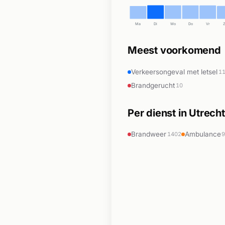
Ma
Di
Wo
Do
Vr
Meest voorkomend
Verkeersongeval met letsel
1
Brandgerucht
10
Per dienst in Utrecht
Brandweer
Ambulance
1402