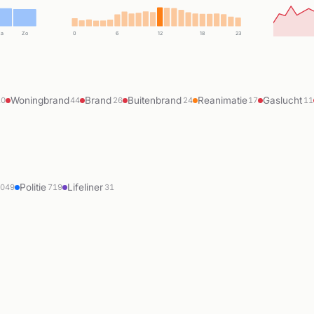
Za
Zo
0
6
12
18
23
Woningbrand
Brand
Buitenbrand
Reanimatie
Gaslucht
10
44
26
24
17
11
Politie
Lifeliner
9049
719
31