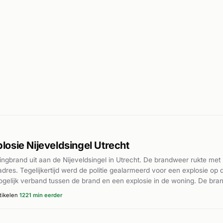
osie Nijeveldsingel Utrecht
ngbrand uit aan de Nijeveldsingel in Utrecht. De brandweer rukte m
t adres. Tegelijkertijd werd de politie gealarmeerd voor een explosie op 
elijk verband tussen de brand en een explosie in de woning. De bran
e te brengen. Verdere details over oorzaak, gewonden of de exacte afl
tikelen
1221 min eerder