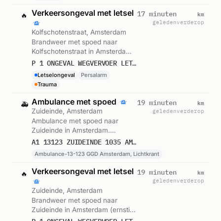
Verkeersongeval met letsel
km
17 minuten
🔥
geleden
verderop
Kolfschotenstraat, Amsterdam
Brandweer met spoed naar
Kolfschotenstraat in Amsterdam
(ernstig letsel). Ingezet:
P 1 ONGEVAL WEGVERVOER LETSEL KOLFSCHOTENSTRAAT AMSTERDAM
Persalarm. Gemeld om 13:10.
Letselongeval
Persalarm
Trauma
Ambulance met spoed
km
19 minuten
🚑
Zuideinde, Amsterdam
geleden
verderop
Ambulance met spoed naar
Zuideinde in Amsterdam.
Ingezet: Ambulance-13-123 GGD
A1 13123 ZUIDEINDE 1035 AMSTERDAM 75962
Amsterdam, Lichtkrant. Gemeld
Ambulance-13-123 GGD Amsterdam, Lichtkrant
om 13:09.
Verkeersongeval met letsel
km
19 minuten
🔥
geleden
verderop
Zuideinde, Amsterdam
Brandweer met spoed naar
Zuideinde in Amsterdam (ernstig
letsel). Gemeld om 13:09.