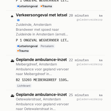
P 1 ONGEVAL WEGVERVOER LETSEL ZUIDEINDE AMSTERDAM
Letselongeval
Trauma
Verkeersongeval met letsel
km
20 minuten
🔥
geleden
verderop
Zuideinde, Amsterdam
Brandweer met spoed naar
Zuideinde in Amsterdam (ernstig
letsel). Ingezet: Persalarm.
P 1 ONGEVAL WEGVERVOER LETSEL ZUIDEINDE AMSTERDAM
Gemeld om 13:07.
Letselongeval
Persalarm
Trauma
Geplande ambulance-inzet
km
22 minuten
🚑
Meibergdreef, Amsterdam
geleden
verderop
Ambulance voor gepland vervoer
naar Meibergdreef in
Amsterdam. Ingezet: Lichtkrant.
B2 13203 MEIBERGDREEF 1105 AMSTERDAM 75961
Gemeld om 13:05.
Lichtkrant
Geplande ambulance-inzet
km
25 minuten
🚑
Oetewalerstraat, Amsterdam
geleden
verderop
Ambulance voor gepland vervoer
naar Oetewalerstraat in