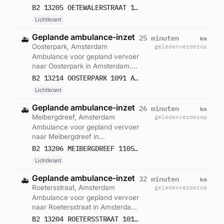
Amsterdam. Ingezet: Lichtkrant.
B2 13205 OETEWALERSTRAAT 1093 AMSTERDAM 75959
Gemeld om 13:02.
Lichtkrant
Geplande ambulance-inzet
km
25 minuten
🚑
Oosterpark, Amsterdam
geleden
verderop
Ambulance voor gepland vervoer
naar Oosterpark in Amsterdam.
Ingezet: Lichtkrant. Gemeld om
B2 13214 OOSTERPARK 1091 AMSTERDAM 75960
13:02.
Lichtkrant
Geplande ambulance-inzet
km
26 minuten
🚑
Meibergdreef, Amsterdam
geleden
verderop
Ambulance voor gepland vervoer
naar Meibergdreef in
Amsterdam. Ingezet: Lichtkrant.
B2 13206 MEIBERGDREEF 1105 AMSTERDAM 75958
Gemeld om 13:01.
Lichtkrant
Geplande ambulance-inzet
km
32 minuten
🚑
Roetersstraat, Amsterdam
geleden
verderop
Ambulance voor gepland vervoer
naar Roetersstraat in Amsterdam.
Ingezet: Lichtkrant. Gemeld om
B2 13204 ROETERSSTRAAT 1018 AMSTERDAM 75957