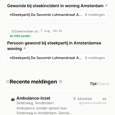
Gewonde bij steekincident in woning Amsterdam
↗
Steekpartij De Savornin Lohmanstraat Amsterdam
8 meldingen
112amsterdam.nl
7 aug, 04:25
4u 50m eerder
Persoon gewond bij steekpartij in Amsterdamse
woning
↗
Steekpartij De Savornin Lohmanstraat Amsterdam
8 meldingen
Recente meldingen
Tijd
Afstand
Ambulance-inzet
km
4 minuten
🚑
Sloterweg, Amsterdam
geleden
verderop
Ambulance zonder spoed naar
Sloterweg in Amsterdam. Gemeld