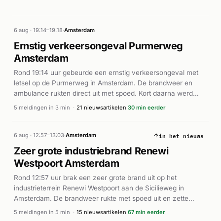
6 aug · 19:14–19:18
·
Amsterdam
Ernstig verkeersongeval Purmerweg
Amsterdam
Rond 19:14 uur gebeurde een ernstig verkeersongeval met
letsel op de Purmerweg in Amsterdam. De brandweer en
ambulance rukten direct uit met spoed. Kort daarna werd
duidelijk dat reanimatie nodig was; de traumahelikopter werd
5 meldingen in 3 min
·
21 nieuwsartikelen
30 min eerder
gealarmeerd. Meerdere ambulances met AED's werden
ingezet voor de hulpverlening. Volgens Alarmeringen.nl was
in het nieuws
een voetganger ernstig gewond en is deze met spoed naar
6 aug · 12:57–13:03
·
Amsterdam
het ziekenhuis vervoerd.
Zeer grote industriebrand Renewi
Westpoort Amsterdam
Rond 12:57 uur brak een zeer grote brand uit op het
industrieterrein Renewi Westpoort aan de Sicilieweg in
Amsterdam. De brandweer rukte met spoed uit en zette
meerdere eenheden in, waaronder een team digitale
5 meldingen in 5 min
·
15 nieuwsartikelen
67 min eerder
verkenning. De brand bevatte zich in de buitenopslag van