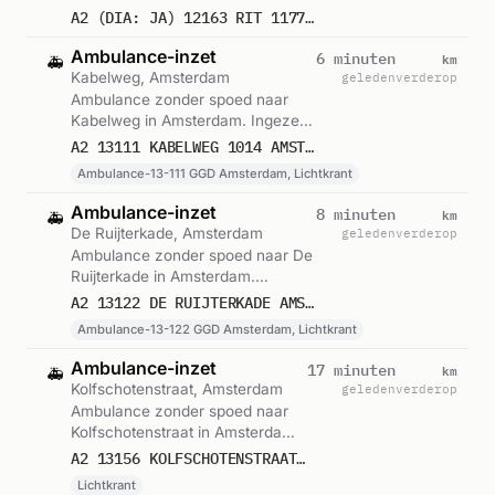
om 13:24.
A2 (DIA: JA) 12163 RIT 117731 HOTEL HERBERGH AMSTERDAM AIRPORT SLOTERWEG BADHOEVEDORP
Ambulance-inzet
km
6 minuten
🚑
Kabelweg, Amsterdam
geleden
verderop
Ambulance zonder spoed naar
Kabelweg in Amsterdam. Ingezet:
Ambulance-13-111 GGD
A2 13111 KABELWEG 1014 AMSTERDAM 75967
Amsterdam, Lichtkrant. Gemeld
Ambulance-13-111 GGD Amsterdam, Lichtkrant
om 13:21.
Ambulance-inzet
km
8 minuten
🚑
De Ruijterkade, Amsterdam
geleden
verderop
Ambulance zonder spoed naar De
Ruijterkade in Amsterdam.
Ingezet: Ambulance-13-122 GGD
A2 13122 DE RUIJTERKADE AMSTERDAM 75965
Amsterdam, Lichtkrant. Gemeld
Ambulance-13-122 GGD Amsterdam, Lichtkrant
om 13:19.
Ambulance-inzet
km
17 minuten
🚑
Kolfschotenstraat, Amsterdam
geleden
verderop
Ambulance zonder spoed naar
Kolfschotenstraat in Amsterdam.
Ingezet: Lichtkrant. Gemeld om
A2 13156 KOLFSCHOTENSTRAAT 1104 AMSTERDAM 75964
13:11.
Lichtkrant