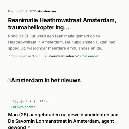
het bedrijf. Verschillende brandweervoertuigen werden
ingezet voor blussing en verkenning van het pand. Het
6 aug · 01:31–01:35
·
Amsterdam
incident was als P1-melding geclassificeerd, wat op een
Reanimatie Heathrowstraat Amsterdam,
groot en ernstig karakter duidt. Volgens de brandweer ging
traumahelikopter ing...
het om een zeer grote brand op deze locatie.
Rond 01:31 uur werd een reanimatie gemeld op de
Heathrowstraat in Amsterdam. De hulpdiensten rukten met
spoed uit, waaronder meerdere ambulances en de
brandweer. De traumahelikopter werd gealarmeerd voor
7 meldingen in 3 min
·
23 nieuwsartikelen
573 min eerder
ondersteuning ter plaatse. Binnen enkele minuten
arriveerden AED-eenheden (automatische externe
defibrillators) ter plaatse. Het incident speelde zich af bij het
Teleport Longstay Hotel aan de Heathrowstraat. De
Amsterdam in het nieuws
reanimatie was een levensbedreigende situatie die de inzet
van geavanceerde medische hulpverlening vereiste.
AD.nl
7 aug, 11:28
11u 52m eerder
Man (26) aangehouden na geweldsincidenten aan
De Savornin Lohmanstraat in Amsterdam, agent
gewond
↗