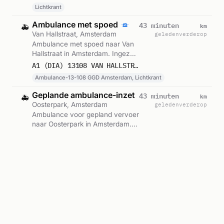
12:55.
Lichtkrant
Ambulance met spoed
km
43 minuten
🚑
Van Hallstraat, Amsterdam
geleden
verderop
Ambulance met spoed naar Van
Hallstraat in Amsterdam. Ingezet:
Ambulance-13-108 GGD
A1 (DIA) 13108 VAN HALLSTRAAT 1051 AMSTERDAM 75953
Amsterdam, Lichtkrant. Gemeld
Ambulance-13-108 GGD Amsterdam, Lichtkrant
om 12:44.
Geplande ambulance-inzet
km
43 minuten
🚑
Oosterpark, Amsterdam
geleden
verderop
Ambulance voor gepland vervoer
naar Oosterpark in Amsterdam.
Ingezet: Lichtkrant. Gemeld om
B2 13209 OOSTERPARK 1091 AMSTERDAM 75952
12:44.
Lichtkrant
Geplande ambulance-inzet
km
44 minuten
🚑
Esplanade de Meer, Amsterdam
geleden
verderop
Ambulance voor gepland vervoer
naar Esplanade de Meer in
Amsterdam. Ingezet: Lichtkrant.
B2 13207 ESPLANADE DE MEER 1098 AMSTERDAM 75951
Gemeld om 12:43.
Lichtkrant