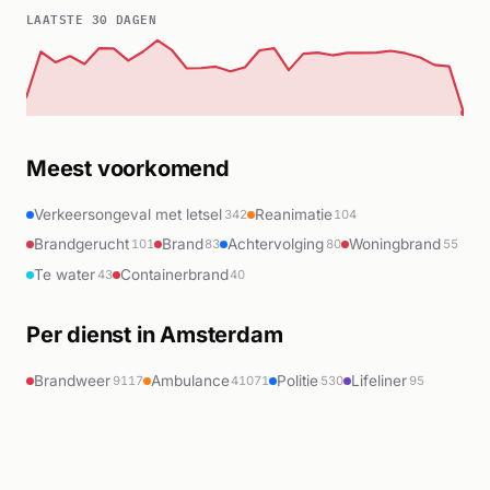
LAATSTE 30 DAGEN
Meest voorkomend
Verkeersongeval met letsel
Reanimatie
342
104
Brandgerucht
Brand
Achtervolging
Woningbrand
101
83
80
55
Te water
Containerbrand
43
40
Per dienst in Amsterdam
Brandweer
Ambulance
Politie
Lifeliner
9117
41071
530
95