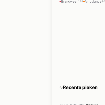
Brandweer
Ambulance
128
9
Recente pieken
16 jun · 23:07–23:18
·
Pijnacker