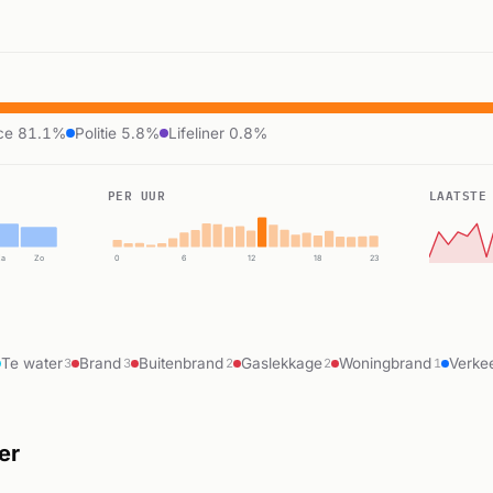
ce 81.1%
Politie 5.8%
Lifeliner 0.8%
PER UUR
LAATSTE
Za
Zo
0
6
12
18
23
Te water
Brand
Buitenbrand
Gaslekkage
Woningbrand
Verke
3
3
2
2
1
er