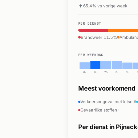
65.4% vs vorige week
PER DIENST
Brandweer 11.5%
Ambulan
PER WEEKDAG
Ma
Di
Wo
Do
Vr
Meest voorkomend
Verkeersongeval met letsel
5
Gevaarlijke stoffen
1
Per dienst in Pijnack