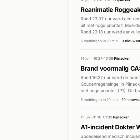
Reanimatie Roggeak
Rond 23:07 uur werd een rean
uit met hoge prioriteit. Mee
Rond 23:18 uur werd aanvullen
van hoogte moest worden geb
6 meldingen in 10 min
·
3 nieuwsar
14 jun · 16:27–16:38
·
Pijnacker
Brand voormalig C
Rond 16:27 uur werd de bran
Goudenregensingel in Pijnack
met hoge prioriteit (P1). De
District8.net was sprake van
5 meldingen in 10 min
·
10 nieuwsa
tweede brandincident in dit g
11 jun · 01:16–01:32
·
Pijnacker
A1-incident Dokter W
Spoedeisend medisch incident