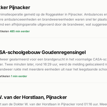
ker Pijnacker
imatieoperatie gemeld op de Roggeakker in Pijnacker. Ambulances en
rdere ambulanceeenheden en brandweereenheden waren snel ter plaatse
d een afhijsingoperatie uitgevoerd door de brandweer, wat suggereert 
orgen. Volgens AD.nl vond de reanimatie plaats op de Roggeakker.
tikelen
485 min eerder
ASA-schoolgebouw Goudenregensingel
dweer gealarmeerd voor een brandgerucht in het voormalige CASA-s
er. Twee minuten later, rond 16:29 uur, werd de melding geëscaleerd 
 brandweer rukte met meerdere eenheden uit naar het leegstaande scho
 een brand in het voormalig schoolgebouw, die onder controle werd ge
rtikelen
1 min eerder
ebouw op korte tijd. De brand werd uiteindelijk geclassificeerd als een
. van der Horstlaan, Pijnacker
 aan de Dokter W. van der Horstlaan in Pijnacker rond 01:16 uur. M