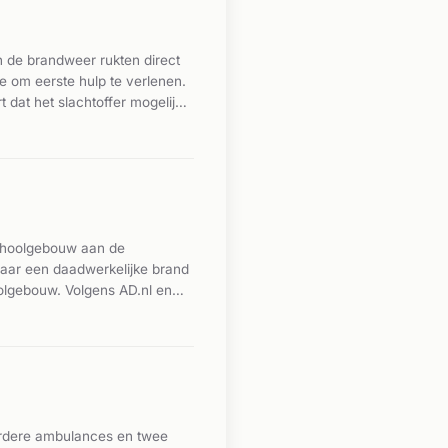
 de brandweer rukten direct
 om eerste hulp te verlenen.
dat het slachtoffer mogelijk
choolgebouw aan de
naar een daadwerkelijke brand
olgebouw. Volgens AD.nl en
bracht. Het gaat om het
 middelbrand.
eerdere ambulances en twee