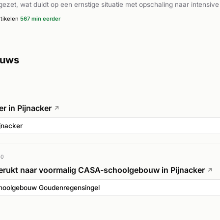
ezet, wat duidt op een ernstige situatie met opschaling naar intensive
tikelen
567 min eerder
ieuws
r in Pijnacker
↗
jnacker
40
erukt naar voormalig CASA-schoolgebouw in Pijnacker
↗
hoolgebouw Goudenregensingel