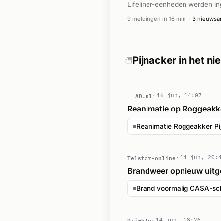
Lifeliner-eenheden werden ing
9 meldingen in 16 min
·
3 nieuwsar
Pijnacker in het n
AD.nl
16 jun, 14:07
Reanimatie op Roggeakke
Reanimatie Roggeakker Pi
Telstar-online
14 jun, 20:
Brandweer opnieuw uitg
Brand voormalig CASA-sc
Drimble
14 jun, 18:26