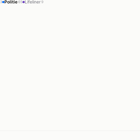
Politie
Lifeliner
03
65
9