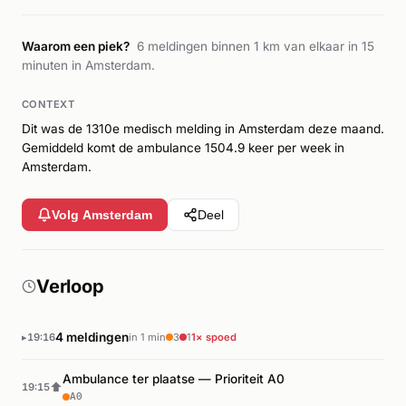
Waarom een piek?
6 meldingen binnen 1 km van elkaar in 15
minuten in Amsterdam.
CONTEXT
Dit was de 1310e medisch melding in Amsterdam deze maand.
Gemiddeld komt de ambulance 1504.9 keer per week in
Amsterdam.
Volg Amsterdam
Deel
Verloop
4 meldingen
19:16
in 1 min
3
1
1× spoed
Ambulance ter plaatse — Prioriteit A0
⬆
19:15
A0