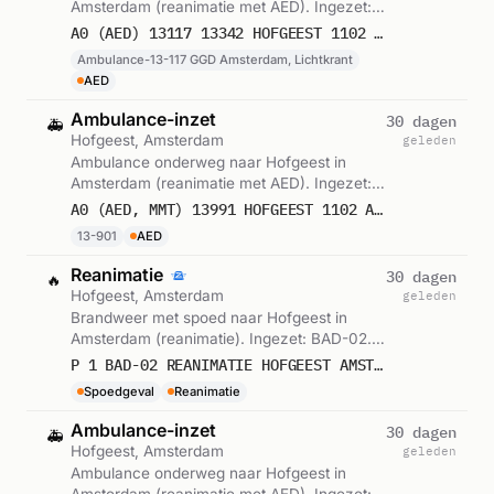
Amsterdam (reanimatie met AED). Ingezet:
Ambulance-13-117 GGD Amsterdam,
A0 (AED) 13117 13342 HOFGEEST 1102 AMSTERDAM 65383 65384
Lichtkrant. Gemeld om 19:15.
Ambulance-13-117 GGD Amsterdam, Lichtkrant
AED
Ambulance-inzet
30 dagen
🚑
Hofgeest, Amsterdam
geleden
Ambulance onderweg naar Hofgeest in
Amsterdam (reanimatie met AED). Ingezet:
13-901. Gemeld om 19:16.
A0 (AED, MMT) 13991 HOFGEEST 1102 AMSTERDAM 65385
13-901
AED
Reanimatie
30 dagen
🔥
Hofgeest, Amsterdam
geleden
Brandweer met spoed naar Hofgeest in
Amsterdam (reanimatie). Ingezet: BAD-02.
Gemeld om 19:16.
P 1 BAD-02 REANIMATIE HOFGEEST AMSTERDAM 134131
Spoedgeval
Reanimatie
Ambulance-inzet
30 dagen
🚑
Hofgeest, Amsterdam
geleden
Ambulance onderweg naar Hofgeest in
Amsterdam (reanimatie met AED). Ingezet: