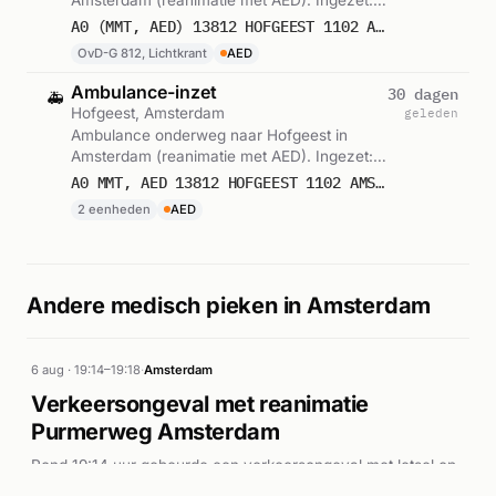
OvD-G 812, Lichtkrant. Gemeld om 19:17.
A0 (MMT, AED) 13812 HOFGEEST 1102 AMSTERDAM 65386
OvD-G 812, Lichtkrant
AED
Ambulance-inzet
30 dagen
🚑
Hofgeest, Amsterdam
geleden
Ambulance onderweg naar Hofgeest in
Amsterdam (reanimatie met AED). Ingezet:
Mobiel Medisch Team, Traumahelikopter.
A0 MMT, AED 13812 HOFGEEST 1102 AMSTERDAM$65786
Gemeld om 19:17.
2 eenheden
AED
Andere medisch pieken in Amsterdam
6 aug · 19:14–19:18
·
Amsterdam
Verkeersongeval met reanimatie
Purmerweg Amsterdam
Rond 19:14 uur gebeurde een verkeersongeval met letsel op
de Purmerweg in Amsterdam. De brandweer en