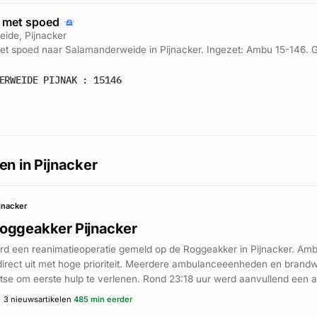
 met spoed
ide, Pijnacker
t spoed naar Salamanderweide in Pijnacker. Ingezet: Ambu 15-146. 
ERWEIDE PIJNAK : 15146
en in Pijnacker
jnacker
Roggeakker Pijnacker
rd een reanimatieoperatie gemeld op de Roggeakker in Pijnacker. Am
direct uit met hoge prioriteit. Meerdere ambulanceeenheden en bran
atse om eerste hulp te verlenen. Rond 23:18 uur werd aanvullend een af
 brandweer, wat suggereert dat het slachtoffer mogelijk van hoogte 
·
3 nieuwsartikelen
485 min eerder
AD.nl vond de reanimatie plaats op de Roggeakker.