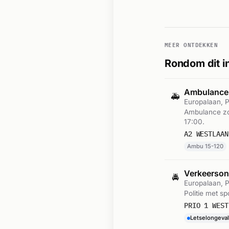
MEER ONTDEKKEN
Rondom dit i
Ambulance-
🚑
Europalaan, P
Ambulance zo
17:00.
A2 WESTLAAN
Ambu 15-120
Verkeerson
🚔
Europalaan, P
Politie met s
PRIO 1 WEST
Letselongeval