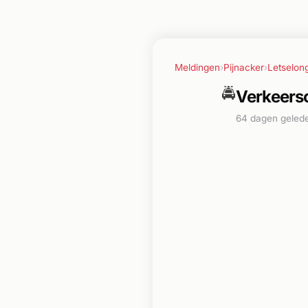
Meldingen
›
Pijnacker
›
Letselon
🚔
Verkeerso
64 dagen geled