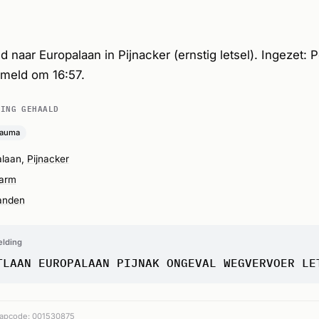
d naar Europalaan in Pijnacker (ernstig letsel). Ingezet: 
meld om 16:57.
DING GEHAALD
rauma
alaan,
Pijnacker
larm
anden
elding
TLAAN EUROPALAAN PIJNAK ONGEVAL WEGVERVOER LE
apcode: 001530875