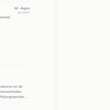
64 dagen
geleden
Gemeld
bulances en de
dweereenheden
hijsingoperatie
moest worden