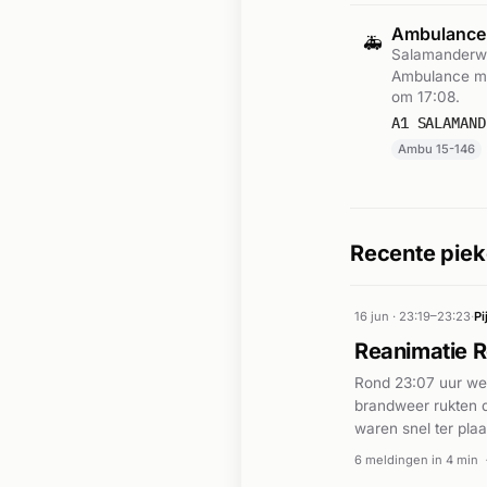
Ambulance
🚑
Salamanderwe
Ambulance me
om 17:08.
A1 SALAMAND
Ambu 15-146
Recente piek
16 jun · 23:19–23:23
·
Pi
Reanimatie 
Rond 23:07 uur we
brandweer rukten 
waren snel ter pla
uitgevoerd door de
6 meldingen in 4 min
geborgen. Volgens 