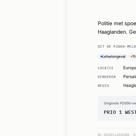
Politie met spoe
Haaglanden. Ge
UIT DE P2000-MEL
Letselongeval
T
LOCATIE
Europ
EENHEDEN
Persa
REGIO
Haagl
Originele P2000-m
PRIO 1 WES
ID:
05051cd55d88
C