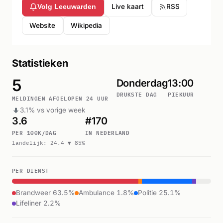
Live kaart
RSS
Volg Leeuwarden
Website
Wikipedia
Statistieken
5
Donderdag
13:00
DRUKSTE DAG
PIEKUUR
MELDINGEN AFGELOPEN 24 UUR
3.1% vs vorige week
3.6
#170
PER 100K/DAG
IN NEDERLAND
landelijk: 24.4 ▼ 85%
PER DIENST
Brandweer 63.5%
Ambulance 1.8%
Politie 25.1%
Lifeliner 2.2%