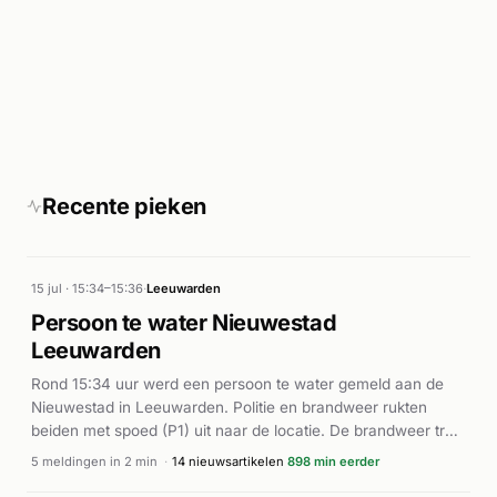
Recente pieken
15 jul · 15:34–15:36
·
Leeuwarden
Persoon te water Nieuwestad
Leeuwarden
Rond 15:34 uur werd een persoon te water gemeld aan de
Nieuwestad in Leeuwarden. Politie en brandweer rukten
beiden met spoed (P1) uit naar de locatie. De brandweer trok
het alarm naar aanleiding van de melding kort daarop in.
5 meldingen in 2 min
·
14 nieuwsartikelen
898 min eerder
Volgens Omroep Leeuwarden was er sprake van een