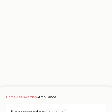
Home
›
Leeuwarden
›
Ambulance