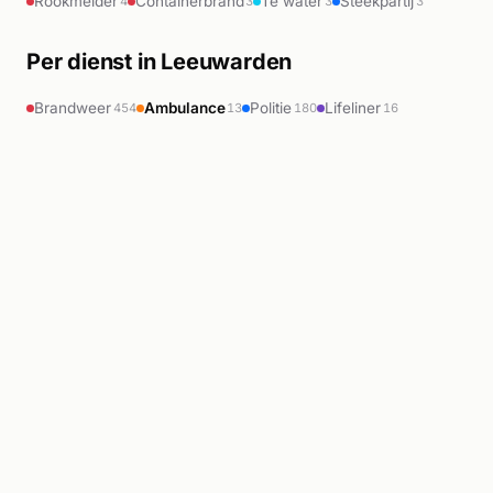
Rookmelder
Containerbrand
Te water
Steekpartij
4
3
3
3
Per dienst in Leeuwarden
Brandweer
Ambulance
Politie
Lifeliner
454
13
180
16