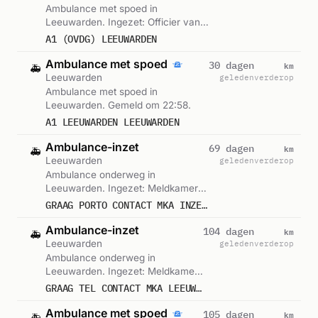
Ambulance met spoed in
Leeuwarden. Ingezet: Officier van
Dienst Geneeskunde. Gemeld om
A1 (OVDG) LEEUWARDEN
15:50.
Ambulance met spoed
km
30 dagen
🚑
Leeuwarden
geleden
verderop
Ambulance met spoed in
Leeuwarden. Gemeld om 22:58.
A1 LEEUWARDEN LEEUWARDEN
Ambulance-inzet
km
69 dagen
🚑
Leeuwarden
geleden
verderop
Ambulance onderweg in
Leeuwarden. Ingezet: Meldkamer
Ambulancezorg. Gemeld om 14:01.
GRAAG PORTO CONTACT MKA INZET LEEUWARDEN
Ambulance-inzet
km
104 dagen
🚑
Leeuwarden
geleden
verderop
Ambulance onderweg in
Leeuwarden. Ingezet: Meldkamer
Ambulancezorg. Gemeld om 11:33.
GRAAG TEL CONTACT MKA LEEUWARDEN
Ambulance met spoed
km
105 dagen
🚑