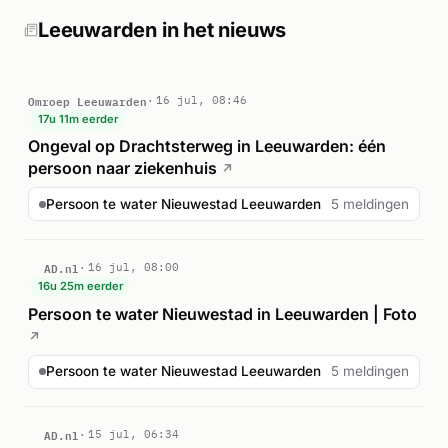
industrieterrein. Het ongeval vond plaats op een kruising in
de omgeving van de Judokade. De exacte afloop en aantal
Leeuwarden in het nieuws
gewonden zijn uit de beschikbare bronnen niet volledig
duidelijk, maar de inzet van de brandweer duidt op ernstig
letsel.
Omroep Leeuwarden
16 jul, 08:46
17u 11m eerder
Ongeval op Drachtsterweg in Leeuwarden: één
persoon naar ziekenhuis
↗
Persoon te water Nieuwestad Leeuwarden
5 meldingen
AD.nl
16 jul, 08:00
16u 25m eerder
Persoon te water Nieuwestad in Leeuwarden | Foto
↗
Persoon te water Nieuwestad Leeuwarden
5 meldingen
AD.nl
15 jul, 06:34