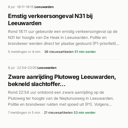
ongeval op de Drachtsterweg, waarbij één persoon naar het
ziekenhuis werd vervoerd. De hulpdiensten hadden de
8 jul · 18:11–18:15
·
Leeuwarden
situatie snel onder controle.
Ernstig verkeersongeval N31 bij
Leeuwarden
Rond 18:11 uur gebeurde een ernstig verkeersongeval op de
N31 ter hoogte van De Heak in Leeuwarden. Politie en
brandweer werden direct ter plaatse gestuurd (P1-prioriteit),
gevolgd door inzet van de Lifeliner. Volgens NoorderNieuws
5 meldingen in 4 min
·
36 nieuwsartikelen
51 min eerder
en andere bronnen was een bestelauto gekanteld bij het
ongeval tussen bedrijfsbussen. Twee personen raakten
gewond en moesten worden behandeld. De N31 in de
6 jul · 22:54–23:00
·
Leeuwarden
richting van Marsum werd afgesloten voor het onderzoek en
Zware aanrijding Plutoweg Leeuwarden,
de bergingswerkzaamheden. De hulpdiensten hadden het
bekneld slachtoffer...
incident onder controle rond 18:15 uur.
Rond 22:54 uur ontstond een zware aanrijding op de
Plutoweg ter hoogte van de Neptunusweg in Leeuwarden.
Politie en brandweer rukten met spoed uit (P1). Volgens
Hardnieuws bevrijdde de brandweer een bekneld slachtoffer
7 meldingen in 5 min
·
21 nieuwsartikelen
53 min eerder
uit het voertuig. RBNieuws.nl en 112Fryslan melden dat er
meerdere gewonden bij het ongeval waren betrokken op het