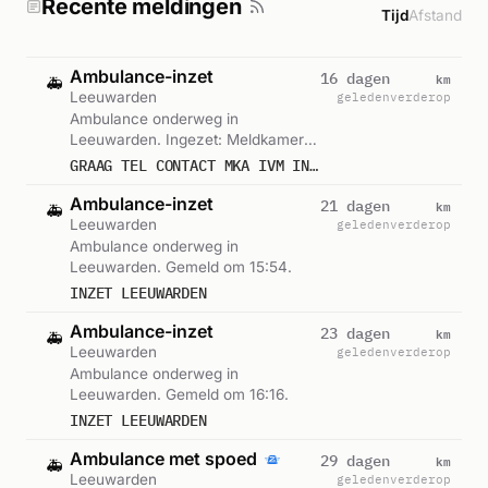
Recente meldingen
Tijd
Afstand
Ambulance-inzet
km
16 dagen
🚑
Leeuwarden
geleden
verderop
Ambulance onderweg in
Leeuwarden. Ingezet: Meldkamer
Ambulancezorg. Gemeld om 13:49.
GRAAG TEL CONTACT MKA IVM INZET LEEUWARDEN
Ambulance-inzet
km
21 dagen
🚑
Leeuwarden
geleden
verderop
Ambulance onderweg in
Leeuwarden. Gemeld om 15:54.
INZET LEEUWARDEN
Ambulance-inzet
km
23 dagen
🚑
Leeuwarden
geleden
verderop
Ambulance onderweg in
Leeuwarden. Gemeld om 16:16.
INZET LEEUWARDEN
Ambulance met spoed
km
29 dagen
🚑
Leeuwarden
geleden
verderop