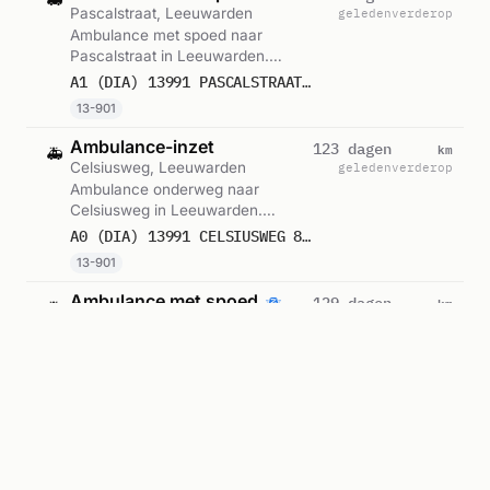
Pascalstraat, Leeuwarden
geleden
verderop
Ambulance met spoed naar
Pascalstraat in Leeuwarden.
Ingezet: 13-901. Gemeld om
A1 (DIA) 13991 PASCALSTRAAT 8912 LEEUWARDEN 37795 / REGIO 02
20:51.
13-901
Ambulance-inzet
km
123 dagen
🚑
Celsiusweg, Leeuwarden
geleden
verderop
Ambulance onderweg naar
Celsiusweg in Leeuwarden.
Ingezet: 13-901. Gemeld om
A0 (DIA) 13991 CELSIUSWEG 8912 LEEUWARDEN 31694 / REGIO 02
20:24.
13-901
Ambulance met spoed
km
129 dagen
🚑
Leeuwarden
geleden
verderop
Ambulance met spoed in
Leeuwarden. Gemeld om 19:27.
A1 LEEUWARDEN LEEUWARDEN 8921CV
Ambulance met spoed
km
162 dagen
🚑
Leeuwarden
geleden
verderop
Ambulance met spoed in