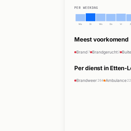
PER WEEKDAG
Ma
Di
Wo
Do
Vr
Meest voorkomend
Brand
Brandgerucht
Buit
7
2
Per dienst in Etten-
Brandweer
Ambulance
264
2