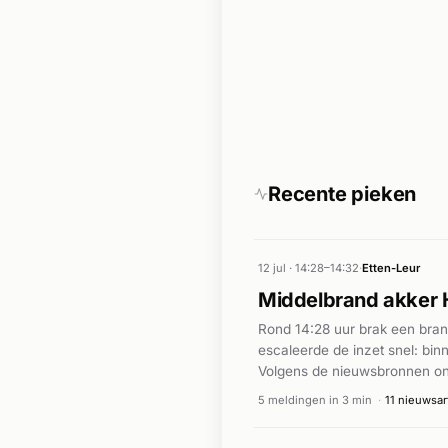
Recente pieken
12 jul · 14:28–14:32
·
Etten-Leur
Middelbrand akker 
Rond 14:28 uur brak een bran
escaleerde de inzet snel: bi
Volgens de nieuwsbronnen ont
brandweer zette onder meer e
5 meldingen in 3 min
·
11 nieuwsar
gemeld.