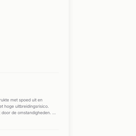
ukte met spoed uit en
hoge uitbreidingsrisico.
kt door de omstandigheden. De
t. Er zijn geen gewonden