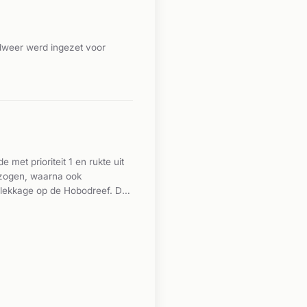
dweer werd ingezet voor
et prioriteit 1 en rukte uit
ezogen, waarna ook
slekkage op de Hobodreef. De
 maken.