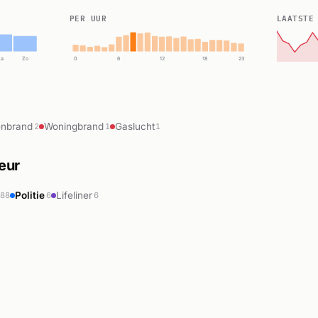
PER UUR
LAATSTE
Za
Zo
0
6
12
18
23
enbrand
Woningbrand
Gaslucht
2
1
1
Leur
Politie
Lifeliner
288
6
6