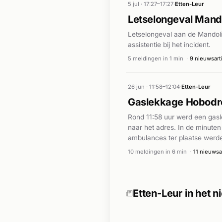
5 jul · 17:27–17:27
·
Etten-Leur
Letselongeval Mando
Letselongeval aan de Mandoli
assistentie bij het incident.
5 meldingen in 1 min
·
9 nieuwsart
26 jun · 11:58–12:04
·
Etten-Leur
Gaslekkage Hobodre
Rond 11:58 uur werd een gasl
naar het adres. In de minut
ambulances ter plaatse werde
exacte omvang van het inciden
10 meldingen in 6 min
·
11 nieuwsa
Etten-Leur in het 