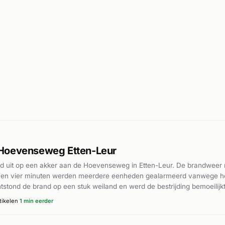
Hoevenseweg Etten-Leur
d uit op een akker aan de Hoevenseweg in Etten-Leur. De brandweer r
nnen vier minuten werden meerdere eenheden gealarmeerd vanwege het 
stond de brand op een stuk weiland en werd de bestrijding bemoeilij
en waterwerper in. De brand werd ter plaatse onder controle gebrach
tikelen
1 min eerder