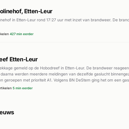
linehof, Etten-Leur
nehof in Etten-Leur rond 17:27 uur met inzet van brandweer. De bran
ikelen
427 min eerder
ef Etten-Leur
ekkage gemeld op de Hobodreef in Etten-Leur. De brandweer reageerde m
en daarna werden meerdere meldingen van dezelfde gaslucht binneng
n geroepen met prioriteit A1. Volgens BN DeStem ging het om een ga
t en het aantal betrokkenen is niet uit de beschikbare bronnen op te
rtikelen
5 min eerder
nieuws