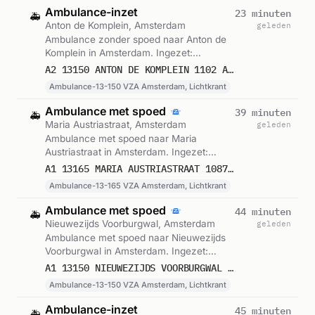
Ambulance-inzet
23 minuten
🚑
Anton de Komplein, Amsterdam
geleden
Ambulance zonder spoed naar Anton de
Komplein in Amsterdam. Ingezet:
Ambulance-13-150 VZA Amsterdam,
A2 13150 ANTON DE KOMPLEIN 1102 AMSTERDAM 76470
Lichtkrant. Gemeld om 20:51.
Ambulance-13-150 VZA Amsterdam, Lichtkrant
Ambulance met spoed
39 minuten
🚑
Maria Austriastraat, Amsterdam
geleden
Ambulance met spoed naar Maria
Austriastraat in Amsterdam. Ingezet:
Ambulance-13-165 VZA Amsterdam,
A1 13165 MARIA AUSTRIASTRAAT 1087 AMSTERDAM 76467
Lichtkrant. Gemeld om 20:34.
Ambulance-13-165 VZA Amsterdam, Lichtkrant
Ambulance met spoed
44 minuten
🚑
Nieuwezijds Voorburgwal, Amsterdam
geleden
Ambulance met spoed naar Nieuwezijds
Voorburgwal in Amsterdam. Ingezet:
Ambulance-13-150 VZA Amsterdam,
A1 13150 NIEUWEZIJDS VOORBURGWAL 1012 AMSTERDAM 76466
Lichtkrant. Gemeld om 20:29.
Ambulance-13-150 VZA Amsterdam, Lichtkrant
Ambulance-inzet
45 minuten
🚑