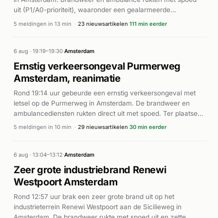
uit (P1/A0-prioriteit), waaronder een gealarmeerde
traumahelikopter. Meerdere ambulanceeenheden en
5 meldingen in 13 min
·
23 nieuwsartikelen
111 min eerder
brandweereenheden waren snel ter plaatse om
reanimatiemaatregelen in te zetten. De meldingen tonen een
gecoördineerde respons van hulpdiensten op een medische
6 aug · 19:19–19:30
·
Amsterdam
noodsituatie. Verdere details over de afloop van het incident
Ernstig verkeersongeval Purmerweg
zijn niet bekend.
Amsterdam, reanimatie
Rond 19:14 uur gebeurde een ernstig verkeersongeval met
letsel op de Purmerweg in Amsterdam. De brandweer en
ambulancediensten rukten direct uit met spoed. Ter plaatse
werd een persoon gereanimeerd (BAD-02), en meerdere
5 meldingen in 10 min
·
29 nieuwsartikelen
30 min eerder
ambulances met AED-apparatuur werden ingezet. Volgens
Alarmeringen werd een traumahelikopter gealarmeerd
vanwege de ernst van het incident. Een voetganger raakte
6 aug · 13:04–13:12
·
Amsterdam
zwaargewond en werd met spoed naar het ziekenhuis
Zeer grote industriebrand Renewi
vervoerd, aldus NH Nieuws en rodi.nl. De precieze
Westpoort Amsterdam
omstandigheden van het ongeluk zijn niet nader bekend.
Rond 12:57 uur brak een zeer grote brand uit op het
industrieterrein Renewi Westpoort aan de Sicilieweg in
Amsterdam. De brandweer rukte met spoed uit en zette