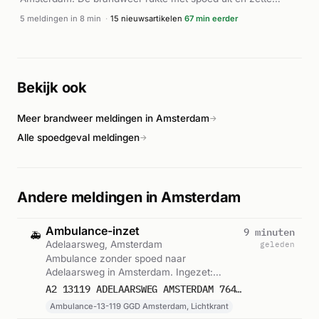
meerdere eenheden in, waaronder een team digitale
5 meldingen in 8 min
·
15 nieuwsartikelen
67 min eerder
verkenning. De brand bevatte zich in de buitenopslag van
het bedrijf. Verschillende brandweervoertuigen werden
ingezet voor blussing en verkenning van het pand. Het
incident was als P1-melding geclassificeerd, wat op een
Bekijk ook
groot en ernstig karakter duidt. Volgens de brandweer ging
het om een zeer grote brand op deze locatie.
Meer brandweer meldingen in Amsterdam
→
Alle spoedgeval meldingen
→
Andere meldingen in Amsterdam
Ambulance-inzet
9 minuten
🚑
Adelaarsweg, Amsterdam
geleden
Ambulance zonder spoed naar
Adelaarsweg in Amsterdam. Ingezet:
Ambulance-13-119 GGD Amsterdam,
A2 13119 ADELAARSWEG AMSTERDAM 76473
Lichtkrant. Gemeld om 21:04.
Ambulance-13-119 GGD Amsterdam, Lichtkrant