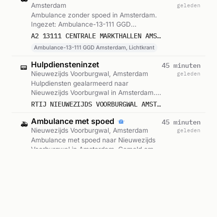
Amsterdam
geleden
Ambulance zonder spoed in Amsterdam.
Ingezet: Ambulance-13-111 GGD
Amsterdam, Lichtkrant. Gemeld om 20:28.
A2 13111 CENTRALE MARKTHALLEN AMSTERDAM 76465
Ambulance-13-111 GGD Amsterdam, Lichtkrant
Hulpdiensteninzet
45 minuten
📟
Nieuwezijds Voorburgwal, Amsterdam
geleden
Hulpdiensten gealarmeerd naar
Nieuwezijds Voorburgwal in Amsterdam.
Gemeld om 20:28.
RTIJ NIEUWEZIJDS VOORBURGWAL AMSTERDAM
Ambulance met spoed
45 minuten
🚑
Nieuwezijds Voorburgwal, Amsterdam
geleden
Ambulance met spoed naar Nieuwezijds
Voorburgwal in Amsterdam. Gemeld om
20:28.
A1 NIEUWEZIJDS VOORBURGWAL 1012 AMSTERDAM
Steekpartij
45 minuten
🚔
Nieuwezijds Voorburgwal, Amsterdam
geleden
Politie met spoed naar Nieuwezijds
Voorburgwal in Amsterdam. Ingezet:
Persalarm. Gemeld om 20:28.