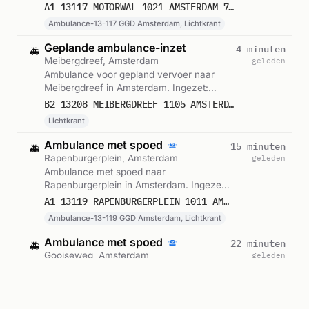
GGD Amsterdam, Lichtkrant. Gemeld om
A1 13117 MOTORWAL 1021 AMSTERDAM 75632
11:25.
Ambulance-13-117 GGD Amsterdam, Lichtkrant
Geplande ambulance-inzet
4 minuten
🚑
Meibergdreef, Amsterdam
geleden
Ambulance voor gepland vervoer naar
Meibergdreef in Amsterdam. Ingezet:
Lichtkrant. Gemeld om 11:23.
B2 13208 MEIBERGDREEF 1105 AMSTERDAM 75631
Lichtkrant
Ambulance met spoed
15 minuten
🚑
Rapenburgerplein, Amsterdam
geleden
Ambulance met spoed naar
Rapenburgerplein in Amsterdam. Ingezet:
Ambulance-13-119 GGD Amsterdam,
A1 13119 RAPENBURGERPLEIN 1011 AMSTERDAM 75628
Lichtkrant. Gemeld om 11:11.
Ambulance-13-119 GGD Amsterdam, Lichtkrant
Ambulance met spoed
22 minuten
🚑
Gooiseweg, Amsterdam
geleden
Ambulance met spoed naar Gooiseweg in
Amsterdam. Ingezet: Ambulance-13-107
GGD Amsterdam, Lichtkrant. Gemeld om
A1 13107 GOOISEWEG AMSTERDAM 75625
11:04.