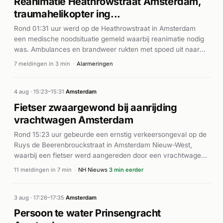
Reanimatie Heathrowstraat Amsterdam,
traumahelikopter ing...
Rond 01:31 uur werd op de Heathrowstraat in Amsterdam
een medische noodsituatie gemeld waarbij reanimatie nodig
was. Ambulances en brandweer rukten met spoed uit naar
het Longstay Hotel aan de Heathrowstraat. Een
7 meldingen in 3 min
·
Alarmeringen
traumahelikopter werd gealarmeerd voor bijstand. De eerste
meldingen betroffen reanimatie (A1-prioriteit), gevolgd door
meerdere ambulances en inzet van automatische externe
4 aug · 15:23–15:31
·
Amsterdam
defibrillatoren (AED). Binnen enkele minuten waren meerdere
Fietser zwaargewond bij aanrijding
eenheden ter plaatse voor medische hulpverlening. Volgens
vrachtwagen Amsterdam
AD.nl werd de traumahelikopter ingezet ter ondersteuning
van het reanimatieteam.
Rond 15:23 uur gebeurde een ernstig verkeersongeval op de
Ruys de Beerenbrouckstraat in Amsterdam Nieuw-West,
waarbij een fietser werd aangereden door een vrachtwagen.
De brandweer en meerdere ambulances rukten direct uit met
11 meldingen in 7 min
·
NH Nieuws
3 min eerder
spoed. De fietser, een 29-jarige vrouw, raakte zwaargewond
en belandde onder het grote voertuig. Zij werd ter plaatse uit
een kritieke toestand gered en naar het ziekenhuis vervoerd.
3 aug · 17:26–17:35
·
Amsterdam
De traumahelikopter werd gealarmeerd en reanimatie werd
Persoon te water Prinsengracht
ingesteld. Volgens de meldingen en nieuwsberichten was het