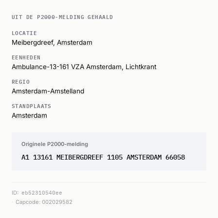
UIT DE P2000-MELDING GEHAALD
LOCATIE
Meibergdreef,
Amsterdam
EENHEDEN
Ambulance-13-161 VZA Amsterdam
,
Lichtkrant
REGIO
Amsterdam-Amstelland
STANDPLAATS
Amsterdam
Originele P2000-melding
A1 13161 MEIBERGDREEF 1105 AMSTERDAM 66058
ID:
eb52310540ee
Capcode: 002029582