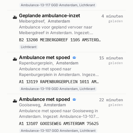
11:25.
Ambulance-13-117 GGD Amsterdam, Lichtkrant
Geplande ambulance-inzet
4 minuten
🚑
Meibergdreef,
Amsterdam
geleden
Ambulance voor gepland vervoer naar
Meibergdreef in Amsterdam. Ingezet:
Lichtkrant. Gemeld om 11:23.
B2 13208 MEIBERGDREEF 1105 AMSTERDAM 75631
Lichtkrant
Ambulance met spoed
15 minuten
🚑
Rapenburgerplein,
Amsterdam
geleden
Ambulance met spoed naar
Rapenburgerplein in Amsterdam. Ingezet:
Ambulance-13-119 GGD Amsterdam,
A1 13119 RAPENBURGERPLEIN 1011 AMSTERDAM 75628
Lichtkrant. Gemeld om 11:11.
Ambulance-13-119 GGD Amsterdam, Lichtkrant
Ambulance met spoed
22 minuten
🚑
Gooiseweg,
Amsterdam
geleden
Ambulance met spoed naar Gooiseweg in
Amsterdam. Ingezet: Ambulance-13-107
GGD Amsterdam, Lichtkrant. Gemeld om
A1 13107 GOOISEWEG AMSTERDAM 75625
11:04.
Ambulance-13-107 GGD Amsterdam, Lichtkrant