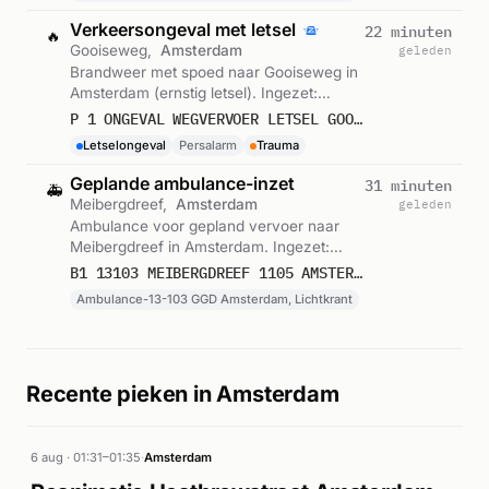
Verkeersongeval met letsel
22 minuten
🔥
Gooiseweg,
Amsterdam
geleden
Brandweer met spoed naar Gooiseweg in
Amsterdam (ernstig letsel). Ingezet:
Persalarm. Gemeld om 11:04.
P 1 ONGEVAL WEGVERVOER LETSEL GOOISEWEG AMSTERDAM
Letselongeval
Persalarm
Trauma
Geplande ambulance-inzet
31 minuten
🚑
Meibergdreef,
Amsterdam
geleden
Ambulance voor gepland vervoer naar
Meibergdreef in Amsterdam. Ingezet:
Ambulance-13-103 GGD Amsterdam,
B1 13103 MEIBERGDREEF 1105 AMSTERDAM 75624
Lichtkrant. Gemeld om 10:56.
Ambulance-13-103 GGD Amsterdam, Lichtkrant
Recente pieken in Amsterdam
6 aug · 01:31–01:35
·
Amsterdam