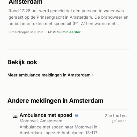
Amsterdam
een zware verkeersramp; de politie startte een onderzoek en
riep getuigen en camerabeelden op.
Rond 17:26 uur werd gemeld dat een persoon te water was
geraakt op de Prinsengracht in Amsterdam. De brandweer en
ambulance rukten met spoed uit (P1, A1) en waren met
meerdere eenheden ter plaatse. De reddingsbrigade (BAD-
6 meldingen in 8 min
·
AD.nl
98 min eerder
01) werd ingezet voor de berging uit het water. De meldingen
werden herhaaldelijk doorgegeven aan de ambulancedienst,
wat wijst op voortdurende aandacht voor de situatie. Details
over de afloop en toestand van het slachtoffer zijn niet nader
Bekijk ook
bekend gemaakt.
Meer ambulance meldingen in Amsterdam
→
Andere meldingen in Amsterdam
Ambulance met spoed
2 minuten
🚑
Motorwal, Amsterdam
geleden
Ambulance met spoed naar Motorwal in
Amsterdam. Ingezet: Ambulance-13-117