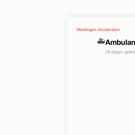
Meldingen
›
Amsterdam
🚑
Ambulanc
29 dagen gele