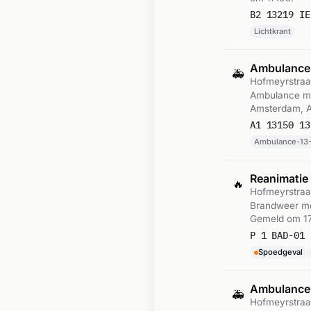
B2 13219 IE
Lichtkrant
Ambulance
🚑
Hofmeyrstraa
Ambulance me
Amsterdam, A
A1 13150 13
Ambulance-13-
Reanimatie
🔥
Hofmeyrstraa
Brandweer me
Gemeld om 17
P 1 BAD-01 
Spoedgeval
Ambulance
🚑
Hofmeyrstraa