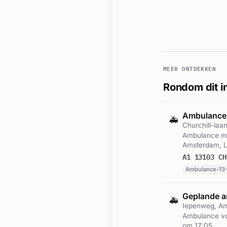
MEER ONTDEKKEN
Rondom dit i
Ambulance
🚑
Churchill-la
Ambulance me
Amsterdam, L
A1 13103 CH
Ambulance-13-
Geplande a
🚑
Iepenweg, A
Ambulance vo
om 17:05.