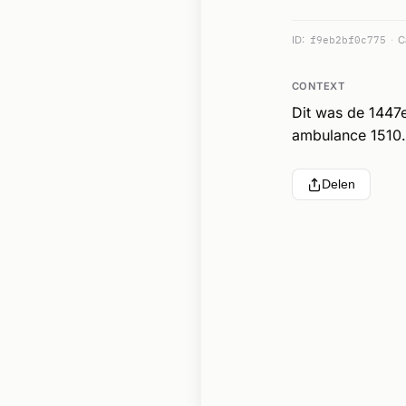
ID:
f9eb2bf0c775
C
CONTEXT
Dit was de 1447
ambulance 1510.
Delen