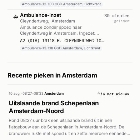
Lichtkrant. Gemeld om 10:03.
Ambulance-13-103 GGD Amsterdam, Lichtkrant
Ambulance-inzet
30 minuten
🚑
Cleyndertweg,
Amsterdam
geleden
Ambulance zonder spoed naar
Cleyndertweg in Amsterdam. Ingezet:
Ambulance-13-118 GGD Amsterdam,
A2 (DIA) 13118 H. CLEYNDERTWEG 1025 AMSTERDAM 76912
Lichtkrant. Gemeld om 09:59.
Ambulance-13-118 GGD Amsterdam, Lichtkrant
Recente pieken in Amsterdam
in het nieuws
10 aug · 08:27–08:33
·
Amsterdam
Uitslaande brand Schepenlaan
Amsterdam-Noord
Rond 08:27 uur brak een uitslaande brand uit in een
flatgebouw aan de Schepenlaan in Amsterdam-Noord. De
brandweer rukte met spoed uit en zette meerdere eenheden
in ter bestrijding van het vuur. Ook een ambulance werd