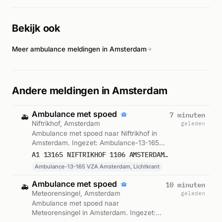
respons van brandweer en ambulancediensten geeft aan dat
er mogelijk gewonden zijn. Het incident werd intensief
Bekijk ook
begeleid met meerdere herhaalde meldingen tussen 15:06 en
15:17 uur.
Meer ambulance meldingen in Amsterdam
→
Andere meldingen in Amsterdam
Ambulance met spoed
7 minuten
🚑
Niftrikhof, Amsterdam
geleden
Ambulance met spoed naar Niftrikhof in
Amsterdam. Ingezet: Ambulance-13-165
VZA Amsterdam, Lichtkrant. Gemeld om
A1 13165 NIFTRIKHOF 1106 AMSTERDAM 76919
10:22.
Ambulance-13-165 VZA Amsterdam, Lichtkrant
Ambulance met spoed
10 minuten
🚑
Meteorensingel, Amsterdam
geleden
Ambulance met spoed naar
Meteorensingel in Amsterdam. Ingezet: