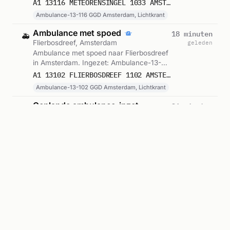
Ambulance-13-116 GGD Amsterdam,
A1 13116 METEORENSINGEL 1033 AMSTERDAM 76918
Lichtkrant. Gemeld om 10:19.
Ambulance-13-116 GGD Amsterdam, Lichtkrant
Ambulance met spoed
18 minuten
🚑
Flierbosdreef, Amsterdam
geleden
Ambulance met spoed naar Flierbosdreef
in Amsterdam. Ingezet: Ambulance-13-
102 GGD Amsterdam, Lichtkrant. Gemeld
A1 13102 FLIERBOSDREEF 1102 AMSTERDAM 76916
om 10:11.
Ambulance-13-102 GGD Amsterdam, Lichtkrant
Geplande ambulance-inzet
26 minuten
🚑
Zoutkeetsgracht, Amsterdam
geleden
Ambulance voor gepland vervoer naar
Zoutkeetsgracht in Amsterdam. Ingezet:
Ambulance-13-103 GGD Amsterdam,
B1 13103 ZOUTKEETSGRACHT 1013 AMSTERDAM 76914
Lichtkrant. Gemeld om 10:03.
Ambulance-13-103 GGD Amsterdam, Lichtkrant
Ambulance-inzet
30 minuten
🚑
Cleyndertweg, Amsterdam
geleden
Ambulance zonder spoed naar
Cleyndertweg in Amsterdam. Ingezet:
Ambulance-13-118 GGD Amsterdam,
A2 (DIA) 13118 H. CLEYNDERTWEG 1025 AMSTERDAM 76912
Lichtkrant. Gemeld om 09:59.