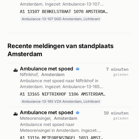
Amsterdam. Ingezet: Ambulance-13-107
GGD Amsterdam, Lichtkrant. Gemeld om
A1 13107 BERKELSTRAAT 1078 AMSTERDAM 66031
17:05.
Ambulance-13-107 GGD Amsterdam, Lichtkrant
Recente meldingen van standplaats
Amsterdam
Ambulance met spoed
7 minuten
🚑
Niftrikhof,
Amsterdam
geleden
Ambulance met spoed naar Niftrikhof in
Amsterdam. Ingezet: Ambulance-13-165
VZA Amsterdam, Lichtkrant. Gemeld om
A1 13165 NIFTRIKHOF 1106 AMSTERDAM 76919
10:22.
Ambulance-13-165 VZA Amsterdam, Lichtkrant
Ambulance met spoed
10 minuten
🚑
Meteorensingel,
Amsterdam
geleden
Ambulance met spoed naar
Meteorensingel in Amsterdam. Ingezet:
Ambulance-13-116 GGD Amsterdam,
A1 13116 METEORENSINGEL 1033 AMSTERDAM 76918