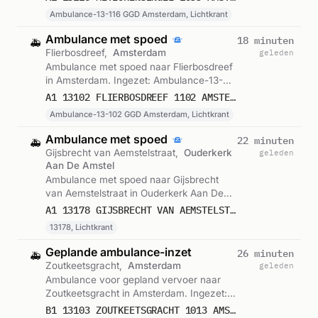
Lichtkrant. Gemeld om 10:19.
Ambulance-13-116 GGD Amsterdam, Lichtkrant
Ambulance met spoed
18 minuten
🚑
Flierbosdreef,
Amsterdam
geleden
Ambulance met spoed naar Flierbosdreef
in Amsterdam. Ingezet: Ambulance-13-
102 GGD Amsterdam, Lichtkrant. Gemeld
A1 13102 FLIERBOSDREEF 1102 AMSTERDAM 76916
om 10:11.
Ambulance-13-102 GGD Amsterdam, Lichtkrant
Ambulance met spoed
22 minuten
🚑
Gijsbrecht van Aemstelstraat,
Ouderkerk
geleden
Aan De Amstel
Ambulance met spoed naar Gijsbrecht
van Aemstelstraat in Ouderkerk Aan De
Amstel. Ingezet: 13178, Lichtkrant.
A1 13178 GIJSBRECHT VAN AEMSTELSTRAAT 1191 OUDERKERK AAN DE AMSTEL 76915
Gemeld om 10:07.
13178, Lichtkrant
Geplande ambulance-inzet
26 minuten
🚑
Zoutkeetsgracht,
Amsterdam
geleden
Ambulance voor gepland vervoer naar
Zoutkeetsgracht in Amsterdam. Ingezet:
Ambulance-13-103 GGD Amsterdam,
B1 13103 ZOUTKEETSGRACHT 1013 AMSTERDAM 76914