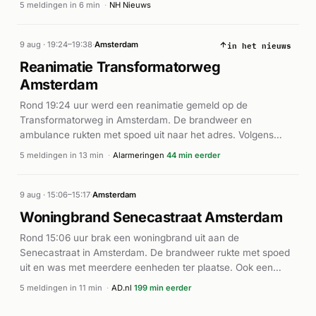
5 meldingen in 6 min
·
NH Nieuws
opgeroepen naar de locatie. Volgens NH Nieuws was de
brand aangestoken door een kind. Het flatgebouw werd
in het nieuws
volledig ontruimd als voorzorgsmaatregel. De brandweer
9 aug · 19:24–19:38
·
Amsterdam
kreeg de brand onder controle. Over eventuele gewonden of
Reanimatie Transformatorweg
materiële schade zijn geen mededelingen gedaan.
Amsterdam
Rond 19:24 uur werd een reanimatie gemeld op de
Transformatorweg in Amsterdam. De brandweer en
ambulance rukten met spoed uit naar het adres. Volgens
meldingen werd een traumahelikopter gealarmeerd voor de
5 meldingen in 13 min
·
Alarmeringen
44 min eerder
medische noodsituatie. Meerdere ambulance-eenheden
waren ter plaatse voor de noodbehandeling. De exacte
afloop van het incident en medische toestand van de
9 aug · 15:06–15:17
·
Amsterdam
betrokkene zijn niet nader bekend.
Woningbrand Senecastraat Amsterdam
Rond 15:06 uur brak een woningbrand uit aan de
Senecastraat in Amsterdam. De brandweer rukte met spoed
uit en was met meerdere eenheden ter plaatse. Ook een
ambulance werd gealarmeerd. Volgens AD.nl ontwikkelde de
5 meldingen in 11 min
·
AD.nl
199 min eerder
brand zich tot een middelbrand. De exacte omvang van
schade en aantal gewonden is niet gemeld, maar de snelle