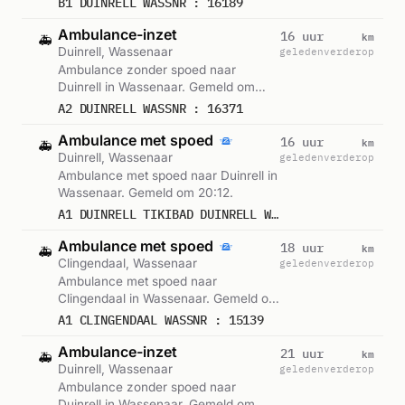
B1 DUINRELL WASSNR : 16189
Ambulance-inzet
km
16 uur
🚑
Duinrell, Wassenaar
geleden
verderop
Ambulance zonder spoed naar
Duinrell in Wassenaar. Gemeld om
20:57.
A2 DUINRELL WASSNR : 16371
Ambulance met spoed
km
16 uur
🚑
Duinrell, Wassenaar
geleden
verderop
Ambulance met spoed naar Duinrell in
Wassenaar. Gemeld om 20:12.
A1 DUINRELL TIKIBAD DUINRELL WASSNR : 16187
Ambulance met spoed
km
18 uur
🚑
Clingendaal, Wassenaar
geleden
verderop
Ambulance met spoed naar
Clingendaal in Wassenaar. Gemeld om
18:55.
A1 CLINGENDAAL WASSNR : 15139
Ambulance-inzet
km
21 uur
🚑
Duinrell, Wassenaar
geleden
verderop
Ambulance zonder spoed naar
Duinrell in Wassenaar. Gemeld om