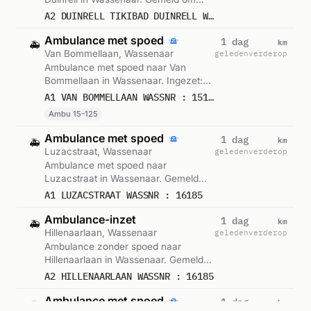
15:42.
A2 DUINRELL TIKIBAD DUINRELL WASSNR : 16175
Ambulance met spoed
km
1 dag
🚑
Van Bommellaan, Wassenaar
geleden
verderop
Ambulance met spoed naar Van
Bommellaan in Wassenaar. Ingezet:
Ambu 15-125. Gemeld om 12:36.
A1 VAN BOMMELLAAN WASSNR : 15125
Ambu 15-125
Ambulance met spoed
km
1 dag
🚑
Luzacstraat, Wassenaar
geleden
verderop
Ambulance met spoed naar
Luzacstraat in Wassenaar. Gemeld
om 05:10.
A1 LUZACSTRAAT WASSNR : 16185
Ambulance-inzet
km
1 dag
🚑
Hillenaarlaan, Wassenaar
geleden
verderop
Ambulance zonder spoed naar
Hillenaarlaan in Wassenaar. Gemeld
om 02:24.
A2 HILLENAARLAAN WASSNR : 16185
Ambulance met spoed
km
1 dag
🚑