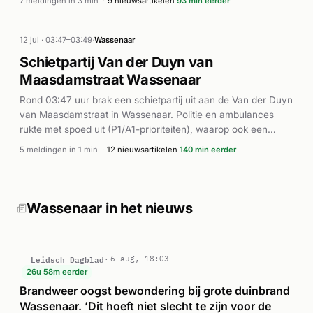
7 meldingen in 3 min
·
9 nieuwsartikelen
93 min eerder
later op de dag terugkeren naar hun accommodatie.
gehaald en kreeg reanimatie toegediend. Ondanks deze
reanimatiepogingen overleed het slachtoffer ter plaatse. De
Lifeliner werd eveneens ingeschakeld, maar kon niet meer
12 jul · 03:47–03:49
·
Wassenaar
helpen. Volgens het Leidsch Dagblad en midvliet.nl overleed
Schietpartij Van der Duyn van
de persoon ondanks de herhaalde reddings- en
Maasdamstraat Wassenaar
reanimatiepogingen.
Rond 03:47 uur brak een schietpartij uit aan de Van der Duyn
van Maasdamstraat in Wassenaar. Politie en ambulances
rukte met spoed uit (P1/A1-prioriteiten), waarop ook een
Lifeliner ter plaatse kwam. Volgens meerdere bronnen waren
5 meldingen in 1 min
·
12 nieuwsartikelen
140 min eerder
twee mensen gewond geraakt bij het incident. De
slachtoffers werden aangetroffen in een woning. Een
verdachte is aangehouden naar aanleiding van de
schietpartij. De exacte omstandigheden van het
Wassenaar in het nieuws
schietincident zijn niet nader beschreven in de meldingen.
Leidsch Dagblad
6 aug, 18:03
26u 58m eerder
Brandweer oogst bewondering bij grote duinbrand
Wassenaar. ’Dit hoeft niet slecht te zijn voor de