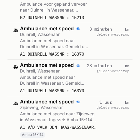
Ambulance voor gepland vervoer
naar Duinrell in Wassenaar.
Gemeld om 12:58.
B2 DUINRELL WASSNR : 15213
Ambulance met spoed
km
3 minuten
🚑
Duinrell, Wassenaar
geleden
verderop
Ambulance met spoed naar
Duinrell in Wassenaar. Gemeld om
12:58.
A1 DUINRELL WASSNR : 16370
Ambulance met spoed
km
23 minuten
🚑
Duinrell, Wassenaar
geleden
verderop
Ambulance met spoed naar
Duinrell in Wassenaar. Gemeld
om 12:37.
A1 DUINRELL WASSNR : 16370
Ambulance met spoed
km
1 uur
🚑
Zijdeweg, Wassenaar
geleden
verderop
Ambulance met spoed naar Zijdeweg
in Wassenaar. Ingezet: Ambu 15-114.
Gemeld om 11:03.
A1 V/D VALK DEN HAAG-WASSENAAR ZIJDEWEG WASSNR : 15114
Ambu 15-114