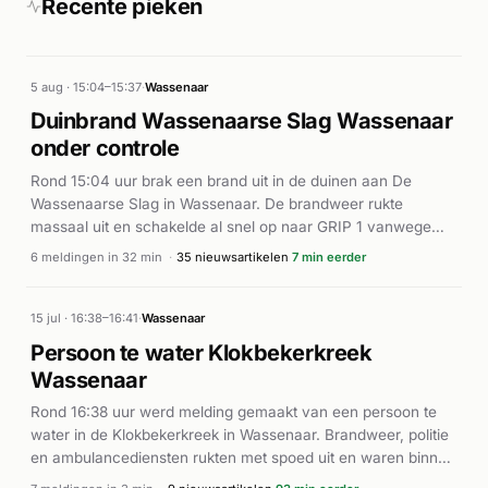
Recente pieken
5 aug · 15:04–15:37
·
Wassenaar
Duinbrand Wassenaarse Slag Wassenaar
onder controle
Rond 15:04 uur brak een brand uit in de duinen aan De
Wassenaarse Slag in Wassenaar. De brandweer rukte
massaal uit en schakelde al snel op naar GRIP 1 vanwege
extreme vlammen en rookontwikkeling. Het incident
6 meldingen in 32 min
·
35 nieuwsartikelen
7 min eerder
escaleerde naar een zeer grote brand met zeer hoge
uitbreidingssnelheid. Volgens meerdere bronnen werden
strandgasten geëvacueerd en werd hotel Duinoord uit
15 jul · 16:38–16:41
·
Wassenaar
voorzorg ontruimd. Een NL-Alert werd verstuurd in
Persoon te water Klokbekerkreek
omliggende gemeenten. De brandweer kreeg hulp van
Wassenaar
meerdere korpsonderdelen uit Katwijk, Rijnsburg en
Valkenburg. Volgens persberichten verwoestte het vuur
Rond 16:38 uur werd melding gemaakt van een persoon te
ongeveer 50 hectare duingebied, een oppervlakte ter grootte
water in de Klokbekerkreek in Wassenaar. Brandweer, politie
van 75 voetbalvelden. Rond 16:51 uur meldde de NOS dat de
en ambulancediensten rukten met spoed uit en waren binnen
brand onder controle was. De gasten van het hotel mochten
enkele minuten ter plaatse. De persoon werd uit het water