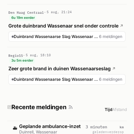
Den Haag Centraal
5 aug, 21:24
6u 19m eerder
Grote duinbrand Wassenaar snel onder controle
↗
Duinbrand Wassenaarse Slag Wassenaar onder controle
6 meldingen
Regio15
5 aug, 18:10
3u 5m eerder
Zeer grote brand in duinen Wassenaarseslag
↗
Duinbrand Wassenaarse Slag Wassenaar onder controle
6 meldingen
Recente meldingen
Tijd
Afstand
Geplande ambulance-inzet
km
3 minuten
🚑
Duinrell, Wassenaar
geleden
verderop