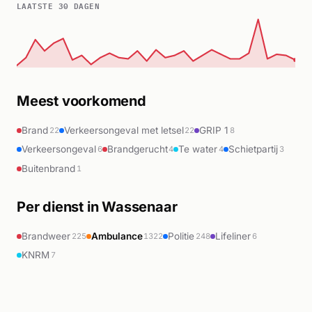
LAATSTE 30 DAGEN
Meest voorkomend
Brand
Verkeersongeval met letsel
GRIP 1
22
22
8
Verkeersongeval
Brandgerucht
Te water
Schietpartij
6
4
4
3
Buitenbrand
1
Per dienst in Wassenaar
Brandweer
Ambulance
Politie
Lifeliner
225
1322
248
6
KNRM
7