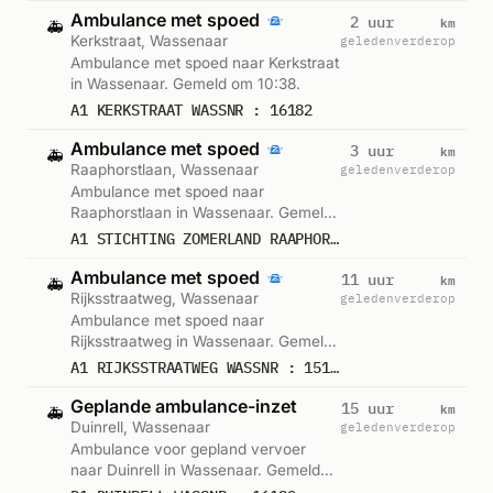
Ambulance met spoed
km
2 uur
🚑
Kerkstraat, Wassenaar
geleden
verderop
Ambulance met spoed naar Kerkstraat
in Wassenaar. Gemeld om 10:38.
A1 KERKSTRAAT WASSNR : 16182
Ambulance met spoed
km
3 uur
🚑
Raaphorstlaan, Wassenaar
geleden
verderop
Ambulance met spoed naar
Raaphorstlaan in Wassenaar. Gemeld
om 09:59.
A1 STICHTING ZOMERLAND RAAPHORSTLAAN WASSNR : 15138
Ambulance met spoed
km
11 uur
🚑
Rijksstraatweg, Wassenaar
geleden
verderop
Ambulance met spoed naar
Rijksstraatweg in Wassenaar. Gemeld
om 01:15.
A1 RIJKSSTRAATWEG WASSNR : 15138
Geplande ambulance-inzet
km
15 uur
🚑
Duinrell, Wassenaar
geleden
verderop
Ambulance voor gepland vervoer
naar Duinrell in Wassenaar. Gemeld
om 21:19.