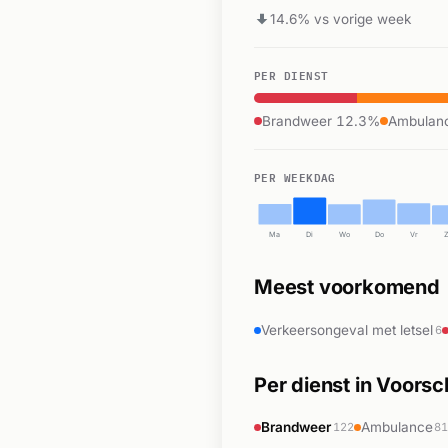
14.6% vs vorige week
PER DIENST
Brandweer 12.3%
Ambulan
PER WEEKDAG
Ma
Di
Wo
Do
Vr
Meest voorkomend
Verkeersongeval met letsel
6
Per dienst in Voors
Brandweer
Ambulance
122
8