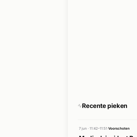
Recente pieken
7 jun · 11:42–11:51
·
Voorschoten