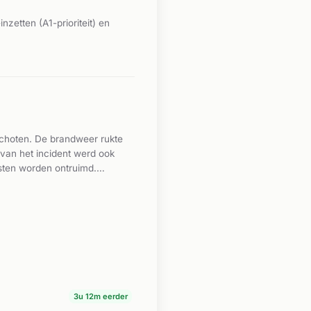
zetten (A1-prioriteit) en
schoten. De brandweer rukte
 van het incident werd ook
sten worden ontruimd.
uis vervoerd. De evacuatie
kooplaan en Jan Evertsenlaan
3u 12m eerder