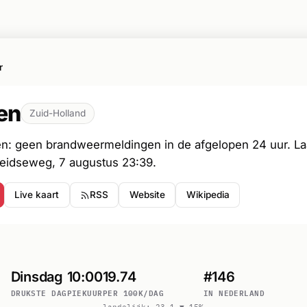
r
en
Zuid-Holland
en: geen brandweermeldingen in de afgelopen 24 uur. La
Leidseweg, 7 augustus 23:39.
Live kaart
RSS
Website
Wikipedia
Dinsdag
10:00
19.74
#146
DRUKSTE DAG
PIEKUUR
PER 100K/DAG
IN NEDERLAND