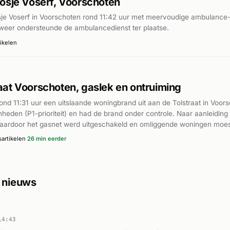
osje Voserf, Voorschoten
je Voserf in Voorschoten rond 11:42 uur met meervoudige ambulance-in
weer ondersteunde de ambulancedienst ter plaatse.
ikelen
at Voorschoten, gaslek en ontruiming
nd 11:31 uur een uitslaande woningbrand uit aan de Tolstraat in Voor
eden (P1-prioriteit) en had de brand onder controle. Naar aanleiding
waardoor het gasnet werd uitgeschakeld en omliggende woningen moe
en AD.nl is één persoon vanwege medische klachten naar het ziekenh
artikelen
26 min eerder
nke chaos. Twee ambulances reageerden ook op meldingen op de Rouw
gerelateerd aan het incident.
t nieuws
14:43