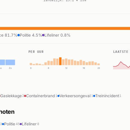
landelijk: 23.1 ▼ 15%
ce 81.7%
Politie 4.5%
Lifeliner 0.8%
PER UUR
LAATSTE
Za
Zo
0
6
12
18
23
Gaslekkage
Containerbrand
Verkeersongeval
Treinincident
2
1
1
1
choten
Politie
Lifeliner
13
45
8