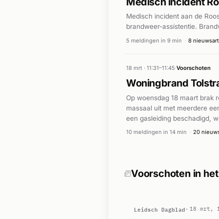
Medisch incident Ro
Medisch incident aan de Roos
brandweer-assistentie. Brand
5 meldingen in 9 min
·
8 nieuwsart
18 mrt · 11:31–11:45
·
Voorschoten
Woningbrand Tolstra
Op woensdag 18 maart brak ro
massaal uit met meerdere eenh
een gasleiding beschadigd, 
Volgens het Leidsch Dagblad 
10 meldingen in 14 min
·
20 nieuws
zorgde in de buurt voor fli
in Voorschoten, vermoedelijk 
Voorschoten in he
Leidsch Dagblad
18 mrt, 