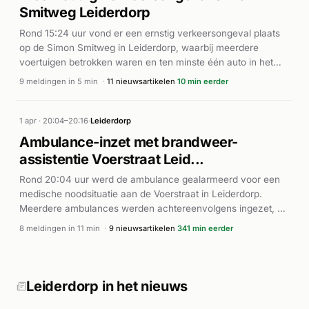
Smitweg Leiderdorp
Rond 15:24 uur vond er een ernstig verkeersongeval plaats
op de Simon Smitweg in Leiderdorp, waarbij meerdere
voertuigen betrokken waren en ten minste één auto in het
water terechtkwam. Politie, brandweer en ambulances rukten
9 meldingen in 5 min
·
11 nieuwsartikelen
10 min eerder
met spoed uit (P1/A1-meldingen). Volgens Hardnieuws was er
sprake van een botsing waarna een voertuig te water liep.
De brandweer ontplooide een reddingsoperatie. Meerdere
1 apr · 20:04–20:16
·
Leiderdorp
ambulances werden ingezet voor mogelijke gewonden. Ook
Ambulance-inzet met brandweer-
aan de nabijgelegen Persant Snoepweg werd een
assistentie Voerstraat Leid...
ambulance opgeroepen, mogelijk in verband met hetzelfde
incident. Een politieauto liep bij het eenzijdige ongeval
Rond 20:04 uur werd de ambulance gealarmeerd voor een
schade op.
medische noodsituatie aan de Voerstraat in Leiderdorp.
Meerdere ambulances werden achtereenvolgens ingezet, en
rond 20:15 uur assisteerde de brandweer met afhijsing. De
8 meldingen in 11 min
·
9 nieuwsartikelen
341 min eerder
brandweer werd met hoge urgentie (P1) ingeschakeld voor
technische ondersteuning bij het transport van de patiënt.
Het incident vond plaats gedurende ruim tien minuten met
maximale inzet van hulpdiensten. Precieze details over de
Leiderdorp in het nieuws
medische oorzaak en de uiteindelijke afloop van het incident