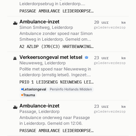
Leiderdorpsebrug in Leiderdorp.
Gemeld om 16:53.
PASSAGE AMBULANCE LEIDERDORPSEBRUG + WILHELMINABRUG LEIDERDORP
Ambulance-inzet
km
20 uur
🚑
Simon Smitweg, Leiderdorp
geleden
verderop
Ambulance zonder spoed naar Simon
Smitweg in Leiderdorp. Gemeld om
15:16.
A2 AZLDP (370(C3) HARTBEWAKING (CCU) SIMON SMITWEG LEIDDP : 16170
Verkeersongeval met letsel
km
23 uur
🚔
Nieuweweg, Leiderdorp
geleden
verderop
Politie met spoed naar Nieuweweg in
Leiderdorp (ernstig letsel). Ingezet:
Persinfo Hollands Midden. Gemeld om
PRIO 1 LEIDSEWEG NIEUWEWEG LEIDDP ONGEVAL WEGVERVOER LETSEL (FIETS) (OBJECT)
12:45.
Letselongeval
Persinfo Hollands Midden
Trauma
Ambulance-inzet
km
23 uur
🚑
Passage, Leiderdorp
geleden
verderop
Ambulance onderweg naar Passage
in Leiderdorp. Gemeld om 12:06.
PASSAGE AMBULANCE LEIDERDORPSEBRUG LEIDERDORP