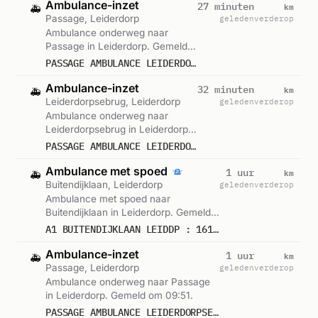
Ambulance-inzet
km
27 minuten
🚑
Passage, Leiderdorp
geleden
verderop
Ambulance onderweg naar
Passage in Leiderdorp. Gemeld
om 11:21.
PASSAGE AMBULANCE LEIDERDORPSEBRUG LEIDERDORP
Ambulance-inzet
km
32 minuten
🚑
Leiderdorpsebrug, Leiderdorp
geleden
verderop
Ambulance onderweg naar
Leiderdorpsebrug in Leiderdorp.
Gemeld om 11:15.
PASSAGE AMBULANCE LEIDERDORPSEBRUG + WILHELMINABRUG LEIDERDORP
Ambulance met spoed
km
1 uur
🚑
Buitendijklaan, Leiderdorp
geleden
verderop
Ambulance met spoed naar
Buitendijklaan in Leiderdorp. Gemeld
om 10:30.
A1 BUITENDIJKLAAN LEIDDP : 16165
Ambulance-inzet
km
1 uur
🚑
Passage, Leiderdorp
geleden
verderop
Ambulance onderweg naar Passage
in Leiderdorp. Gemeld om 09:51.
PASSAGE AMBULANCE LEIDERDORPSEBRUG LEIDERDORP