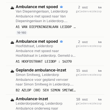
Ambulance met spoed
km
2 uur
🚑
Van Diepeningenlaan, Leiderdorp
geleden
verderop
Ambulance met spoed naar Van
Diepeningenlaan in Leiderdorp.
Ingezet: 16-160. Gemeld om 09:46.
A1 VAN DIEPENINGENLAAN LEIDDP : 16160
16-160
Ambulance met spoed
km
2 uur
🚑
Hoofdstraat, Leiderdorp
geleden
verderop
Ambulance met spoed naar
Hoofdstraat in Leiderdorp. Gemeld om
09:19.
A1 HOOFDSTRAAT LEIDDP : 16370
Geplande ambulance-inzet
km
15 uur
🚑
Simon Smitweg, Leiderdorp
geleden
verderop
Ambulance voor gepland vervoer
naar Simon Smitweg in Leiderdorp.
Ingezet: Spoed Eerste Hulp. Gemeld
B2 AZLDP (88) SEH SIMON SMITWEG LEIDDP : 16286
om 20:20.
Ambulance-inzet
km
18 uur
🚑
Leiderdorpsebrug, Leiderdorp
geleden
verderop
Ambulance onderweg naar