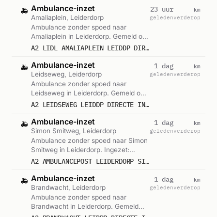
Ambulance-inzet
km
23 uur
🚑
Amaliaplein, Leiderdorp
geleden
verderop
Ambulance zonder spoed naar
Amaliaplein in Leiderdorp. Gemeld om
12:05.
A2 LIDL AMALIAPLEIN LEIDDP DIRECTE INZET 16173
Ambulance-inzet
km
1 dag
🚑
Leidseweg, Leiderdorp
geleden
verderop
Ambulance zonder spoed naar
Leidseweg in Leiderdorp. Gemeld om
11:26.
A2 LEIDSEWEG LEIDDP DIRECTE INZET 16370
Ambulance-inzet
km
1 dag
🚑
Simon Smitweg, Leiderdorp
geleden
verderop
Ambulance zonder spoed naar Simon
Smitweg in Leiderdorp. Ingezet:
Voorwaardescheppend. Gemeld om
A2 AMBULANCEPOST LEIDERDORP SIMON SMITWEG LEIDDP VWS 16173
10:26.
Ambulance-inzet
km
1 dag
🚑
Brandwacht, Leiderdorp
geleden
verderop
Ambulance zonder spoed naar
Brandwacht in Leiderdorp. Gemeld
om 09:42.