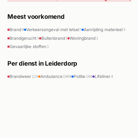
Meest voorkomend
Brand
Verkeersongeval met letsel
Aanrijding materieel
8
7
3
Brandgerucht
Buitenbrand
Woningbrand
3
1
1
Gevaarlijke stoffen
1
Per dienst in Leiderdorp
Brandweer
Ambulance
Politie
Lifeliner
110
1868
166
4