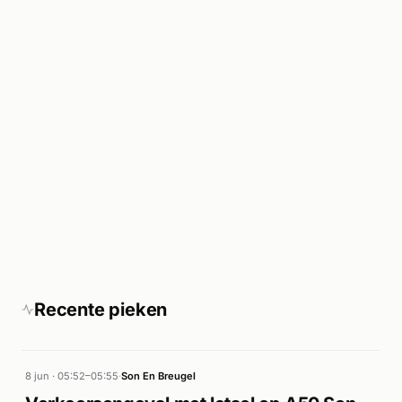
Recente pieken
8 jun · 05:52–05:55
·
Son En Breugel