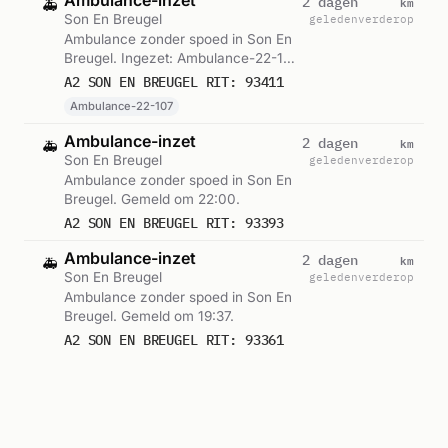
km
2 dagen
🚑
Son En Breugel
geleden
verderop
Ambulance zonder spoed in Son En
Breugel. Ingezet: Ambulance-22-107.
Gemeld om 23:44.
A2 SON EN BREUGEL RIT: 93411
Ambulance-22-107
Ambulance-inzet
km
2 dagen
🚑
Son En Breugel
geleden
verderop
Ambulance zonder spoed in Son En
Breugel. Gemeld om 22:00.
A2 SON EN BREUGEL RIT: 93393
Ambulance-inzet
km
2 dagen
🚑
Son En Breugel
geleden
verderop
Ambulance zonder spoed in Son En
Breugel. Gemeld om 19:37.
A2 SON EN BREUGEL RIT: 93361
Ambulance-inzet
km
2 dagen
🚑
Son En Breugel
geleden
verderop
Ambulance zonder spoed in Son En
Breugel. Ingezet: Ambulance-22-