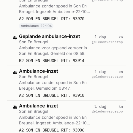
Ambulance zonder spoed in Son En
Breugel. Ingezet: Ambulance-22-104.
Gemeld om 11:25.
A2 SON EN BREUGEL RIT: 93970
Ambulance-22-104
Geplande ambulance-inzet
km
1 dag
🚑
Son En Breugel
geleden
verderop
Ambulance voor gepland vervoer in
Son En Breugel. Gemeld om 08:59.
B2 SON EN BREUGEL RIT: 93914
Ambulance-inzet
km
1 dag
🚑
Son En Breugel
geleden
verderop
Ambulance zonder spoed in Son En
Breugel. Gemeld om 08:47.
A2 SON EN BREUGEL RIT: 93910
Ambulance-inzet
km
1 dag
🚑
Son En Breugel
geleden
verderop
Ambulance zonder spoed in Son En
Breugel. Ingezet: Ambulance-22-104.
Gemeld om 08:34.
A2 SON EN BREUGEL RIT: 93906