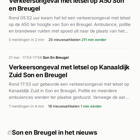
Verkeersongeval met letsel op A50 Son
en Breugel
Rond 05:52 uur kwam het tot een verkeersongeval met letsel
op de A50 ter hoogte van Son en Breugel. Ambulance, politie
en brandweer rukten met spoed uit naar de plaats van het
incident. Volgens de berichtgeving van Eindhovens Dagblad
5 meldingen in 2 min
·
25 nieuwsartikelen
211 min eerder
en AD.nl waren de hulpdiensten ter plaatse om de
betrokkenen te helpen. De exacte omstandigheden van het
ongeval en het aantal gewonden zijn niet nader
21 mei · 17:53–17:58
·
Son En Breugel
gespecificeerd in de beschikbare bronnen. De weg werd
Verkeersongeval met letsel op Kanaaldijk
naar verwachting tijdelijk geblokkeerd voor onderzoeks- en
Zuid Son en Breugel
bergingswerkzaamheden.
Rond 17:53 uur gebeurde een verkeersongeval met letsel op
Kanaaldijk Zuid in Son en Breugel. Politie en meerdere
ambulances werden ter plaatse gestuurd. Vanwege de aard
van het incident werd een traumahelikopter gealarmeerd.
7 meldingen in 4 min
·
18 nieuwsartikelen
1 min eerder
Volgens Eindhovens Dagblad en Alarmeringen was het een
ernstig ongeval waarbij hulpverleners snel ter plaatse waren.
De exacte toedracht en aantal gewonden zijn uit de
beschikbare informatie niet duidelijk, maar de inzet van de
Son en Breugel in het nieuws
traumahelikopter duidt op een ernstige situatie.