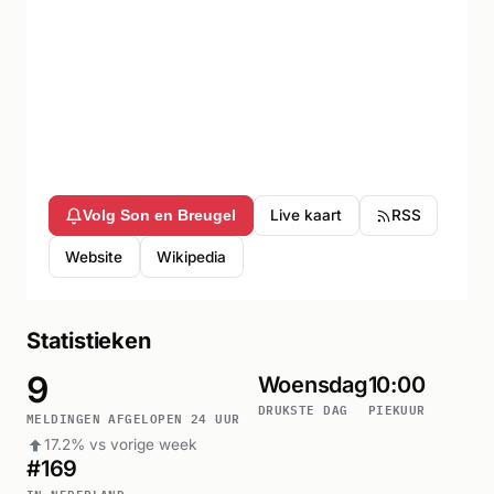
Live kaart
RSS
Volg Son en Breugel
Website
Wikipedia
Statistieken
9
Woensdag
10:00
DRUKSTE DAG
PIEKUUR
MELDINGEN AFGELOPEN 24 UUR
17.2% vs vorige week
#169
IN NEDERLAND