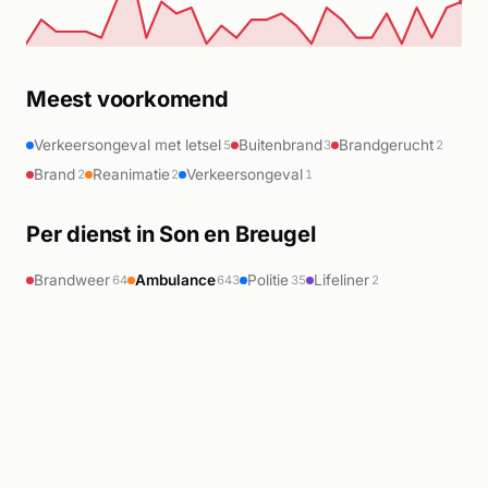
Meest voorkomend
Verkeersongeval met letsel
Buitenbrand
Brandgerucht
5
3
2
Brand
Reanimatie
Verkeersongeval
2
2
1
Per dienst in Son en Breugel
Brandweer
Ambulance
Politie
Lifeliner
64
643
35
2