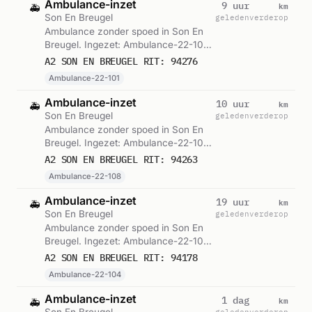
Ambulance-inzet
km
9 uur
🚑
Son En Breugel
geleden
verderop
Ambulance zonder spoed in Son En
Breugel. Ingezet: Ambulance-22-101.
Gemeld om 07:59.
A2 SON EN BREUGEL RIT: 94276
Ambulance-22-101
Ambulance-inzet
km
10 uur
🚑
Son En Breugel
geleden
verderop
Ambulance zonder spoed in Son En
Breugel. Ingezet: Ambulance-22-108.
Gemeld om 06:55.
A2 SON EN BREUGEL RIT: 94263
Ambulance-22-108
Ambulance-inzet
km
19 uur
🚑
Son En Breugel
geleden
verderop
Ambulance zonder spoed in Son En
Breugel. Ingezet: Ambulance-22-104.
Gemeld om 21:32.
A2 SON EN BREUGEL RIT: 94178
Ambulance-22-104
Ambulance-inzet
km
1 dag
🚑
Son En Breugel
geleden
verderop