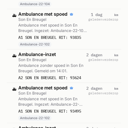
Ambulance-22-104
Ambulance met spoed
km
1 dag
🚑
Son En Breugel
geleden
verderop
Ambulance met spoed in Son En
Breugel. Ingezet: Ambulance-22-102.
Gemeld om 02:28.
A1 SON EN BREUGEL RIT: 93835
Ambulance-22-102
Ambulance-inzet
km
2 dagen
🚑
Son En Breugel
geleden
verderop
Ambulance zonder spoed in Son En
Breugel. Gemeld om 14:01.
A2 SON EN BREUGEL RIT: 93624
Ambulance met spoed
km
2 dagen
🚑
Son En Breugel
geleden
verderop
Ambulance met spoed in Son En
Breugel. Ingezet: Ambulance-22-
102. Gemeld om 08:39.
A1 SON EN BREUGEL RIT: 93495
Ambulance-22-102
Ambulance-inzet