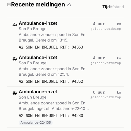
Recente meldingen
Tijd
Afstand
Ambulance-inzet
km
4 uur
🚑
Son En Breugel
geleden
verderop
Ambulance zonder spoed in Son En
Breugel. Gemeld om 13:15.
A2 SON EN BREUGEL RIT: 94363
Ambulance-inzet
km
4 uur
🚑
Son En Breugel
geleden
verderop
Ambulance zonder spoed in Son En
Breugel. Gemeld om 12:54.
A2 SON EN BREUGEL RIT: 94352
Ambulance-inzet
km
8 uur
🚑
Son En Breugel
geleden
verderop
Ambulance zonder spoed in Son En
Breugel. Ingezet: Ambulance-22-105.
Gemeld om 08:25.
A2 SON EN BREUGEL RIT: 94280
Ambulance-22-105