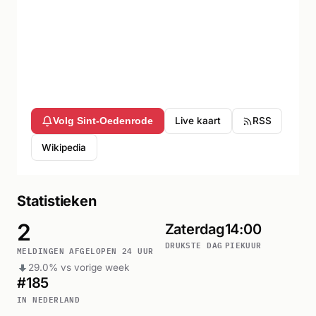
Live kaart
RSS
Volg Sint-Oedenrode
Wikipedia
Statistieken
2
Zaterdag
14:00
DRUKSTE DAG
PIEKUUR
MELDINGEN AFGELOPEN 24 UUR
29.0% vs vorige week
#185
IN NEDERLAND