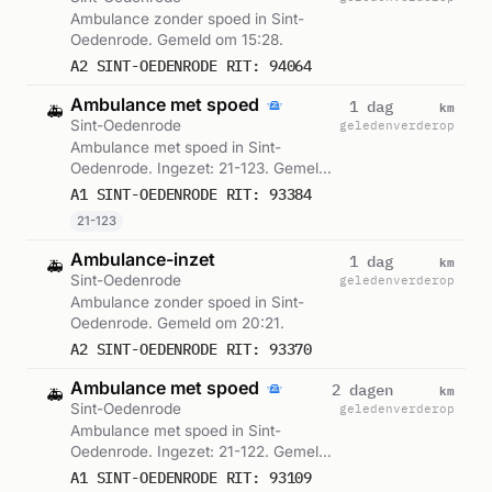
Ambulance zonder spoed in Sint-
Oedenrode. Gemeld om 15:28.
A2 SINT-OEDENRODE RIT: 94064
Ambulance met spoed
km
1 dag
🚑
Sint-Oedenrode
geleden
verderop
Ambulance met spoed in Sint-
Oedenrode. Ingezet: 21-123. Gemeld
om 21:12.
A1 SINT-OEDENRODE RIT: 93384
21-123
Ambulance-inzet
km
1 dag
🚑
Sint-Oedenrode
geleden
verderop
Ambulance zonder spoed in Sint-
Oedenrode. Gemeld om 20:21.
A2 SINT-OEDENRODE RIT: 93370
Ambulance met spoed
km
2 dagen
🚑
Sint-Oedenrode
geleden
verderop
Ambulance met spoed in Sint-
Oedenrode. Ingezet: 21-122. Gemeld
om 07:06.
A1 SINT-OEDENRODE RIT: 93109