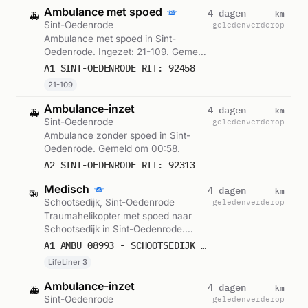
Ambulance met spoed
km
4 dagen
🚑
Sint-Oedenrode
geleden
verderop
Ambulance met spoed in Sint-
Oedenrode. Ingezet: 21-109. Gemeld
om 12:15.
A1 SINT-OEDENRODE RIT: 92458
21-109
Ambulance-inzet
km
4 dagen
🚑
Sint-Oedenrode
geleden
verderop
Ambulance zonder spoed in Sint-
Oedenrode. Gemeld om 00:58.
A2 SINT-OEDENRODE RIT: 92313
Medisch
km
4 dagen
🚁
Schootsedijk, Sint-Oedenrode
geleden
verderop
Traumahelikopter met spoed naar
Schootsedijk in Sint-Oedenrode.
Ingezet: LifeLiner 3. Gemeld om
A1 AMBU 08993 - SCHOOTSEDIJK SINT-OEDENRODE RIT 238273 REGIO 21
19:01.
LifeLiner 3
Ambulance-inzet
km
4 dagen
🚑
Sint-Oedenrode
geleden
verderop