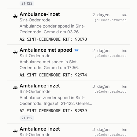
21-122
Ambulance-inzet
km
2 dagen
🚑
Sint-Oedenrode
geleden
verderop
Ambulance zonder spoed in Sint-
Oedenrode. Gemeld om 03:26.
A2 SINT-OEDENRODE RIT: 93078
Ambulance met spoed
km
2 dagen
🚑
Sint-Oedenrode
geleden
verderop
Ambulance met spoed in Sint-
Oedenrode. Gemeld om 17:56.
A1 SINT-OEDENRODE RIT: 92974
Ambulance-inzet
km
3 dagen
🚑
Sint-Oedenrode
geleden
verderop
Ambulance zonder spoed in Sint-
Oedenrode. Ingezet: 21-122. Gemeld
om 16:19.
A2 SINT-OEDENRODE RIT: 92939
21-122
Ambulance-inzet
km
3 dagen
🚑
Sint-Oedenrode
geleden
verderop