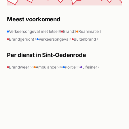
Meest voorkomend
Verkeersongeval met letsel
Brand
Reanimatie
8
2
2
Brandgerucht
Verkeersongeval
Buitenbrand
1
1
1
Per dienst in Sint-Oedenrode
Brandweer
Ambulance
Politie
Lifeliner
58
594
32
2