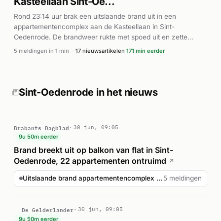
Kasteellaan Sint-Oe...
Rond 23:14 uur brak een uitslaande brand uit in een
appartementencomplex aan de Kasteellaan in Sint-
Oedenrode. De brandweer rukte met spoed uit en zette
meerdere eenheden in vanuit grote hoogte. Volgens Brabants
5 meldingen in 1 min
·
17 nieuwsartikelen
171 min eerder
Dagblad en DTV Nieuws ontstond de brand op een balkon
van een flatwoning. Het complex met 22 appartementen
werd volledig ontruimd als voorzorgsmaatregel. De brand
verwoestte één appartement volledig, maar er werden geen
Sint-Oedenrode in het nieuws
gewonden gemeld. De brandweer had het vuur onder
controle na inzet van blusmiddelen en hoogtewerk.
Brabants Dagblad
30 jun, 09:05
9u 50m eerder
Brand breekt uit op balkon van flat in Sint-
Oedenrode, 22 appartementen ontruimd
↗
Uitslaande brand appartementencomplex Kasteellaan Sint-Oe...
5 meldingen
De Gelderlander
30 jun, 09:05
9u 50m eerder