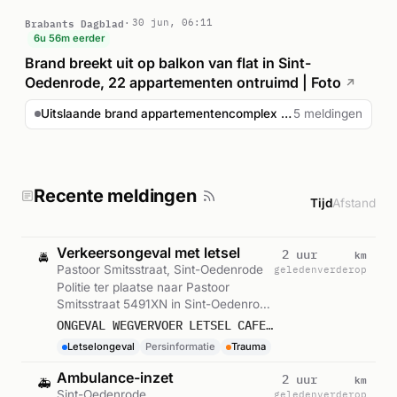
Brabants Dagblad
30 jun, 06:11
6u 56m eerder
Brand breekt uit op balkon van flat in Sint-
Oedenrode, 22 appartementen ontruimd | Foto
↗
Uitslaande brand appartementencomplex Kasteellaan Sint-Oe...
5 meldingen
Recente meldingen
Tijd
Afstand
Verkeersongeval met letsel
km
2 uur
🚔
Pastoor Smitsstraat, Sint-Oedenrode
geleden
verderop
Politie ter plaatse naar Pastoor
Smitsstraat 5491XN in Sint-Oedenrode
(ernstig letsel). Ingezet:
ONGEVAL WEGVERVOER LETSEL CAFE DE BEUK PASTOOR SMITSSTRAAT 5491XN SINT-OEDENRODE
Persinformatie. Gemeld om 15:29.
Letselongeval
Persinformatie
Trauma
Ambulance-inzet
km
2 uur
🚑
Sint-Oedenrode
geleden
verderop