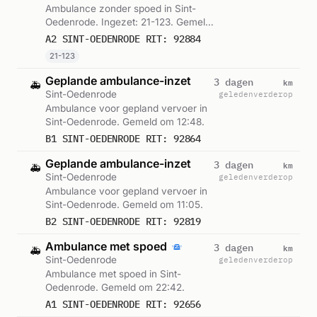
Ambulance zonder spoed in Sint-
Oedenrode. Ingezet: 21-123. Gemeld
om 13:48.
A2 SINT-OEDENRODE RIT: 92884
21-123
Geplande ambulance-inzet
km
3 dagen
🚑
Sint-Oedenrode
geleden
verderop
Ambulance voor gepland vervoer in
Sint-Oedenrode. Gemeld om 12:48.
B1 SINT-OEDENRODE RIT: 92864
Geplande ambulance-inzet
km
3 dagen
🚑
Sint-Oedenrode
geleden
verderop
Ambulance voor gepland vervoer in
Sint-Oedenrode. Gemeld om 11:05.
B2 SINT-OEDENRODE RIT: 92819
Ambulance met spoed
km
3 dagen
🚑
Sint-Oedenrode
geleden
verderop
Ambulance met spoed in Sint-
Oedenrode. Gemeld om 22:42.
A1 SINT-OEDENRODE RIT: 92656