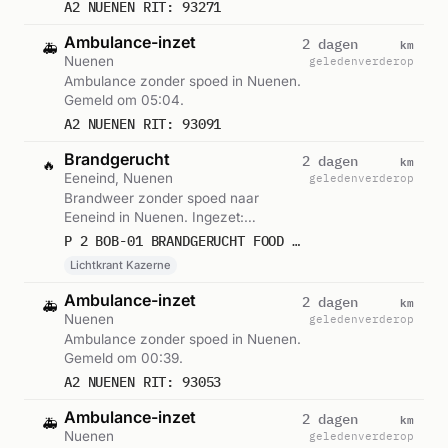
A2 NUENEN RIT: 93271
Ambulance-inzet
km
2 dagen
🚑
Nuenen
geleden
verderop
Ambulance zonder spoed in Nuenen.
Gemeld om 05:04.
A2 NUENEN RIT: 93091
Brandgerucht
km
2 dagen
🔥
Eeneind, Nuenen
geleden
verderop
Brandweer zonder spoed naar
Eeneind in Nuenen. Ingezet:
Lichtkrant Kazerne. Gemeld om
P 2 BOB-01 BRANDGERUCHT FOOD FLEXPERT EENEIND NUENEN 222331
04:54.
Lichtkrant Kazerne
Ambulance-inzet
km
2 dagen
🚑
Nuenen
geleden
verderop
Ambulance zonder spoed in Nuenen.
Gemeld om 00:39.
A2 NUENEN RIT: 93053
Ambulance-inzet
km
2 dagen
🚑
Nuenen
geleden
verderop