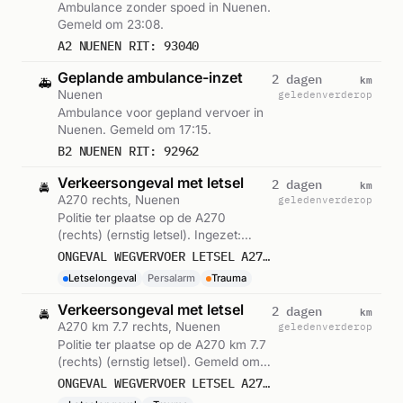
Ambulance zonder spoed in Nuenen.
Gemeld om 23:08.
A2 NUENEN RIT: 93040
Geplande ambulance-inzet
km
2 dagen
🚑
Nuenen
geleden
verderop
Ambulance voor gepland vervoer in
Nuenen. Gemeld om 17:15.
B2 NUENEN RIT: 92962
Verkeersongeval met letsel
km
2 dagen
🚔
A270 rechts, Nuenen
geleden
verderop
Politie ter plaatse op de A270
(rechts) (ernstig letsel). Ingezet:
Persalarm. Gemeld om 14:52.
ONGEVAL WEGVERVOER LETSEL A270 RE NUENEN
Letselongeval
Persalarm
Trauma
Verkeersongeval met letsel
km
2 dagen
🚔
A270 km 7.7 rechts, Nuenen
geleden
verderop
Politie ter plaatse op de A270 km 7.7
(rechts) (ernstig letsel). Gemeld om
14:52.
ONGEVAL WEGVERVOER LETSEL A270 RE 7,7 NUENEN