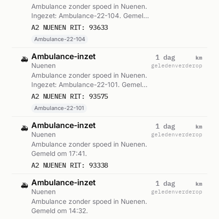
Ambulance zonder spoed in Nuenen.
Ingezet: Ambulance-22-104. Gemeld
om 14:27.
A2 NUENEN RIT: 93633
Ambulance-22-104
Ambulance-inzet
km
1 dag
🚑
Nuenen
geleden
verderop
Ambulance zonder spoed in Nuenen.
Ingezet: Ambulance-22-101. Gemeld
om 11:41.
A2 NUENEN RIT: 93575
Ambulance-22-101
Ambulance-inzet
km
1 dag
🚑
Nuenen
geleden
verderop
Ambulance zonder spoed in Nuenen.
Gemeld om 17:41.
A2 NUENEN RIT: 93338
Ambulance-inzet
km
1 dag
🚑
Nuenen
geleden
verderop
Ambulance zonder spoed in Nuenen.
Gemeld om 14:32.