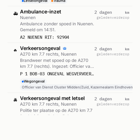
Letselongeval
Trauma
Ambulance-inzet
km
2 dagen
🚑
Nuenen
geleden
verderop
Ambulance zonder spoed in Nuenen.
Gemeld om 14:51.
A2 NUENEN RIT: 92904
Verkeersongeval
km
2 dagen
🔥
A270 km 7.7 rechts, Nuenen
geleden
verderop
Brandweer met spoed op de A270
km 7.7 (rechts). Ingezet: Officier van
Dienst Cluster Midden/Zuid,
P 1 BOB-03 ONGEVAL WEGVERVOER A270 RE 7,7 NUENEN 225195 222331 223271 222332
Kazernealarm Eindhoven-Centrum,
Wegongeval
Lichtkrant Kazerne Eindhoven-
Officier van Dienst Cluster Midden/Zuid, Kazernealarm Eindhoven-C
Centrum en 2 andere eenheden.
Gemeld om 14:50.
Verkeersongeval met letsel
km
2 dagen
🚔
A270 km 7.7 rechts, Nuenen
geleden
verderop
Politie ter plaatse op de A270 km 7.7
(rechts) (ernstig letsel). Ingezet:
Persalarm. Gemeld om 14:49.
ONGEVAL WEGVERVOER LETSEL A270 RE 7,7 NUENEN
Letselongeval
Persalarm
Trauma