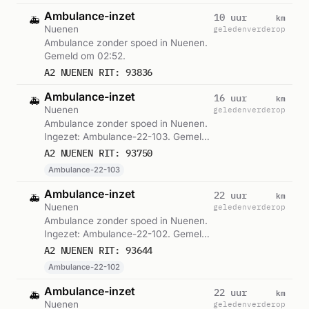
Ambulance-inzet
km
10 uur
🚑
Nuenen
geleden
verderop
Ambulance zonder spoed in Nuenen.
Gemeld om 02:52.
A2 NUENEN RIT: 93836
Ambulance-inzet
km
16 uur
🚑
Nuenen
geleden
verderop
Ambulance zonder spoed in Nuenen.
Ingezet: Ambulance-22-103. Gemeld
om 20:26.
A2 NUENEN RIT: 93750
Ambulance-22-103
Ambulance-inzet
km
22 uur
🚑
Nuenen
geleden
verderop
Ambulance zonder spoed in Nuenen.
Ingezet: Ambulance-22-102. Gemeld
om 14:58.
A2 NUENEN RIT: 93644
Ambulance-22-102
Ambulance-inzet
km
22 uur
🚑
Nuenen
geleden
verderop