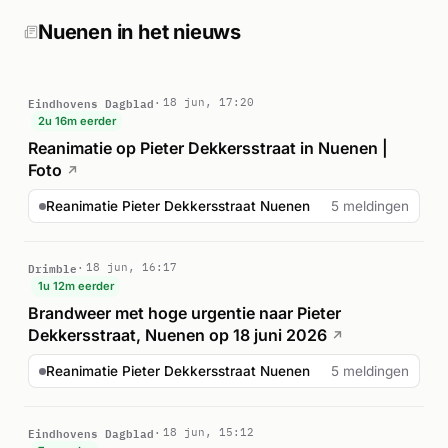
zich op deze locatie een reanimatieincident af. De
brandweer trok het alarm rond 15:08 uur in, waarmee het
Nuenen in het nieuws
directe hulpverleningsfase werd beëindigd.
Eindhovens Dagblad
18 jun, 17:20
2u 16m eerder
Reanimatie op Pieter Dekkersstraat in Nuenen |
Foto
↗
Reanimatie Pieter Dekkersstraat Nuenen
5 meldingen
Drimble
18 jun, 16:17
1u 12m eerder
Brandweer met hoge urgentie naar Pieter
Dekkersstraat, Nuenen op 18 juni 2026
↗
Reanimatie Pieter Dekkersstraat Nuenen
5 meldingen
Eindhovens Dagblad
18 jun, 15:12