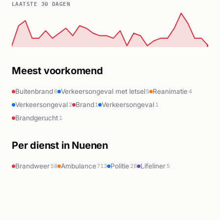
LAATSTE 30 DAGEN
Meest voorkomend
Buitenbrand
Verkeersongeval met letsel
Reanimatie
6
5
4
Verkeersongeval
Brand
Verkeersongeval
2
1
1
Brandgerucht
1
Per dienst in Nuenen
Brandweer
Ambulance
Politie
Lifeliner
58
713
26
5