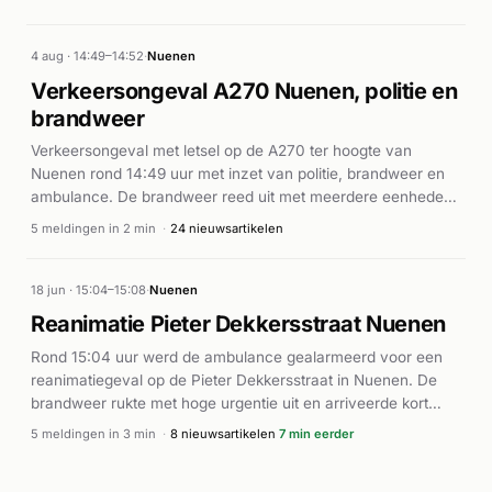
4 aug · 14:49–14:52
·
Nuenen
Verkeersongeval A270 Nuenen, politie en
brandweer
Verkeersongeval met letsel op de A270 ter hoogte van
Nuenen rond 14:49 uur met inzet van politie, brandweer en
ambulance. De brandweer reed uit met meerdere eenheden
op prioriteit P1 naar de plaats van het ongeluk.
5 meldingen in 2 min
·
24 nieuwsartikelen
18 jun · 15:04–15:08
·
Nuenen
Reanimatie Pieter Dekkersstraat Nuenen
Rond 15:04 uur werd de ambulance gealarmeerd voor een
reanimatiegeval op de Pieter Dekkersstraat in Nuenen. De
brandweer rukte met hoge urgentie uit en arriveerde kort
daarna met een AED (automatische externe defibrillator).
5 meldingen in 3 min
·
8 nieuwsartikelen
7 min eerder
Meerdere ambulances waren ter plaatse voor reanimatie van
de patiënt. Volgens de Eindhovens Dagblad en AD.nl speelde