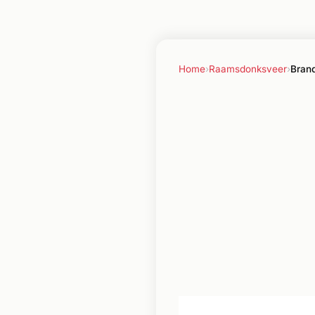
Home
›
Raamsdonksveer
›
Bran