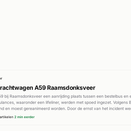
er
 vrachtwagen A59 Raamsdonksveer
9 bij Raamsdonksveer een aanrijding plaats tussen een bestelbus en
ances, waaronder een lifeliner, werden met spoed ingezet. Volgens
 en moest gereanimeerd worden. Door de ernst van het incident werd
alistische hulpdiensten naar de locatie gedirigeerd voor medische hu
artikelen
2 min eerder