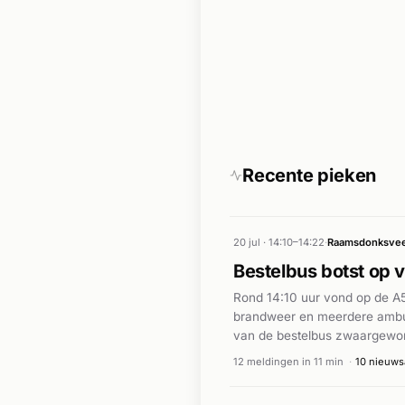
Recente pieken
20 jul · 14:10–14:22
·
Raamsdonksve
Bestelbus botst op
Rond 14:10 uur vond op de A5
brandweer en meerdere ambul
van de bestelbus zwaargewond
meerdere ambulances en speci
12 meldingen in 11 min
·
10 nieuws
bergingswerkzaamheden.