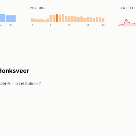
PER UUR
LAATSTE
Za
Zo
0
6
12
18
23
sdonksveer
Politie
Lifeliner
818
1
7