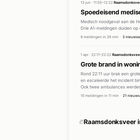
13 jun · 11:55–12:22
·
Raamsdonksve
Spoedeisend medisc
Medisch noodgeval aan de Her
Drie A1-meldingen duiden op e
8 meldingen in 26 min
·
3 nieuwsa
1 apr · 22:11–22:22
·
Raamsdonksvee
Grote brand in won
Rond 22:11 uur brak een grot
en escaleerde het incident b
Ook twee ambulances werden 
woningen tijdelijk naar buite
10 meldingen in 11 min
·
21 nieuws
omroepbrabant.nl werd onder
gewonden onder bewoners zi
Raamsdonksveer in