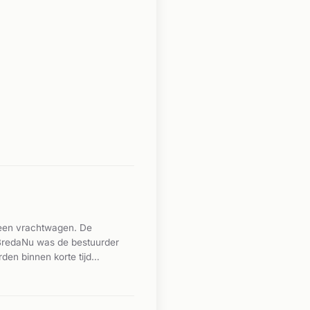
 een vrachtwagen. De
 BredaNu was de bestuurder
en binnen korte tijd
lp en