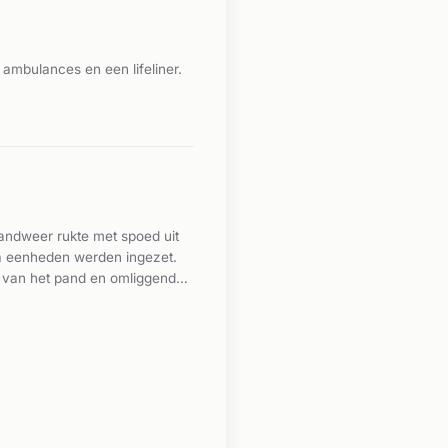
mbulances en een lifeliner.
andweer rukte met spoed uit
ra eenheden werden ingezet.
 van het pand en omliggende
rzee. Volgens
d was gehaald. Over