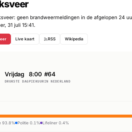
ksveer
sveer: geen brandweermeldingen in de afgelopen 24 uur
, 31 juli 15:41.
Live kaart
RSS
Wikipedia
eer
Vrijdag
8:00
#64
DRUKSTE DAG
PIEKUUR
IN NEDERLAND
e 93.8%
Politie 0.1%
Lifeliner 0.4%