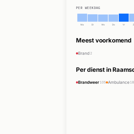
PER WEEKDAG
Ma
Di
Wo
Do
Vr
Meest voorkomend
Brand
2
Per dienst in Raam
Brandweer
Ambulance
105
1