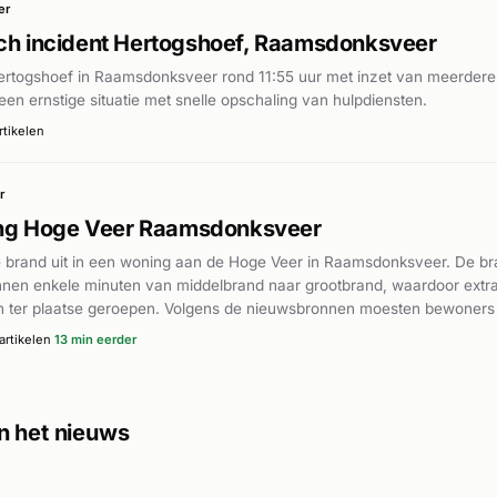
er
h incident Hertogshoef, Raamsdonksveer
togshoef in Raamsdonksveer rond 11:55 uur met inzet van meerdere a
en ernstige situatie met snelle opschaling van hulpdiensten.
rtikelen
r
ing Hoge Veer Raamsdonksveer
e brand uit in een woning aan de Hoge Veer in Raamsdonksveer. De br
innen enkele minuten van middelbrand naar grootbrand, waardoor ext
ter plaatse geroepen. Volgens de nieuwsbronnen moesten bewoners
n. De Oosterhoutse brandweer assisteerde bij de bestrijding van de vuu
artikelen
13 min eerder
 meer een kat zuurstof toegediend nadat deze uit het brandende pan
jn geen meldingen gedaan.
 het nieuws