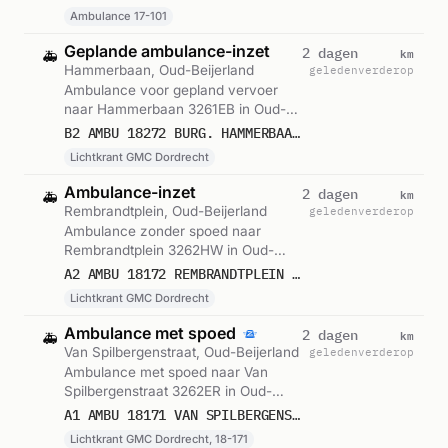
101. Gemeld om 13:23.
Ambulance 17-101
Geplande ambulance-inzet
km
2 dagen
🚑
Hammerbaan, Oud-Beijerland
geleden
verderop
Ambulance voor gepland vervoer
naar Hammerbaan 3261EB in Oud-
Beijerland. Ingezet: Lichtkrant GMC
B2 AMBU 18272 BURG. HAMMERBAAN 3261EB OUD-BEIJERLAND OUDBLD BON 121774
Dordrecht. Gemeld om 09:55.
Lichtkrant GMC Dordrecht
Ambulance-inzet
km
2 dagen
🚑
Rembrandtplein, Oud-Beijerland
geleden
verderop
Ambulance zonder spoed naar
Rembrandtplein 3262HW in Oud-
Beijerland. Ingezet: Lichtkrant GMC
A2 AMBU 18172 REMBRANDTPLEIN 3262HW OUD-BEIJERLAND OUDBLD BON 121768
Dordrecht. Gemeld om 09:40.
Lichtkrant GMC Dordrecht
Ambulance met spoed
km
2 dagen
🚑
Van Spilbergenstraat, Oud-Beijerland
geleden
verderop
Ambulance met spoed naar Van
Spilbergenstraat 3262ER in Oud-
Beijerland. Ingezet: Lichtkrant GMC
A1 AMBU 18171 VAN SPILBERGENSTRAAT 3262ER OUD-BEIJERLAND OUDBLD BON 121663
Dordrecht, 18-171. Gemeld om 01:49.
Lichtkrant GMC Dordrecht, 18-171