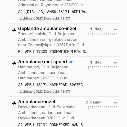
Admiraal de Ruyterstraat 3262XG in
Oud-Beijerland. Ingezet: Lichtkrant
A2 (DIA: JA) AMBU 18171 ADMIRAAL DE RUYTERSTRAAT 3262XG OUD-BEIJERLAND OUDBLD BON 122398
GMC Dordrecht, 18-171. Gemeld om
Lichtkrant GMC Dordrecht, 18-171
13:44.
Geplande ambulance-inzet
km
1 dag
🚑
Zoomwijckplein, Oud-Beijerland
geleden
verderop
Ambulance voor gepland vervoer
naar Zoomwijckplein 3262DA in Oud-
Beijerland. Ingezet: Ambulance.
B2 AMBU 17403 ZOOMWIJCKPLEIN 3262DA OUD-BEIJERLAND OUDBLD BON 122340
Gemeld om 12:17.
Ambulance met spoed
km
1 dag
🚑
Hammepad, Oud-Beijerland
geleden
verderop
Ambulance met spoed naar
Hammepad 3263EG in Oud-
Beijerland. Ingezet: Lichtkrant GMC
A1 AMBU 18171 HAMMEPAD 3263EG OUD-BEIJERLAND OUDBLD BON 122206
Dordrecht, 18-171. Gemeld om 05:28.
Lichtkrant GMC Dordrecht, 18-171
Ambulance-inzet
km
2 dagen
🚑
Dokwerkerlaan, Oud-Beijerland
geleden
verderop
Ambulance zonder spoed naar
Dokwerkerlaan 3262GC in Oud-
Beijerland. Ingezet: Ambulance 17-
A2 AMBU 17101 DOKWERKERLAAN 3262GC OUD-BEIJERLAND OUDBLD BON 121874