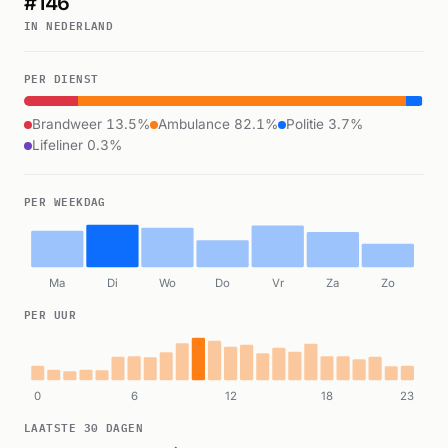
#146
IN NEDERLAND
PER DIENST
Brandweer 13.5%
Ambulance 82.1%
Politie 3.7%
Lifeliner 0.3%
PER WEEKDAG
Ma
Di
Wo
Do
Vr
Za
Zo
PER UUR
0
6
12
18
23
LAATSTE 30 DAGEN