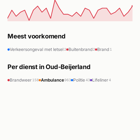
Meest voorkomend
Verkeersongeval met letsel
Buitenbrand
Brand
2
2
1
Per dienst in Oud-Beijerland
Brandweer
Ambulance
Politie
Lifeliner
158
963
43
4