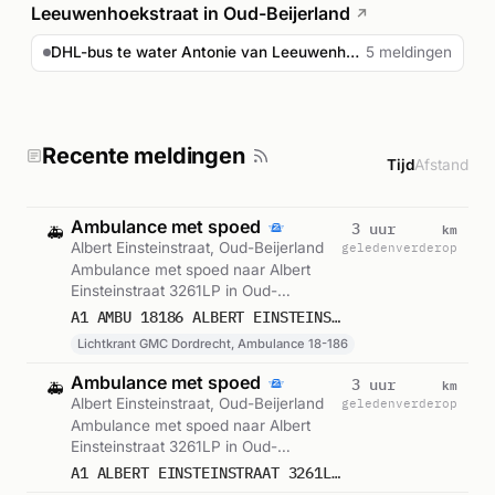
Leeuwenhoekstraat in Oud-Beijerland
↗
DHL-bus te water Antonie van Leeuwenhoekstraat
5 meldingen
Recente meldingen
Tijd
Afstand
Ambulance met spoed
km
3 uur
🚑
Albert Einsteinstraat, Oud-Beijerland
geleden
verderop
Ambulance met spoed naar Albert
Einsteinstraat 3261LP in Oud-
Beijerland. Ingezet: Lichtkrant GMC
A1 AMBU 18186 ALBERT EINSTEINSTRAAT 3261LP OUD-BEIJERLAND OUDBLD BON 122832
Dordrecht, Ambulance 18-186.
Lichtkrant GMC Dordrecht, Ambulance 18-186
Gemeld om 12:32.
Ambulance met spoed
km
3 uur
🚑
Albert Einsteinstraat, Oud-Beijerland
geleden
verderop
Ambulance met spoed naar Albert
Einsteinstraat 3261LP in Oud-
Beijerland. Gemeld om 12:32.
A1 ALBERT EINSTEINSTRAAT 3261LP OUD-BEIJERLAND OUDBLD