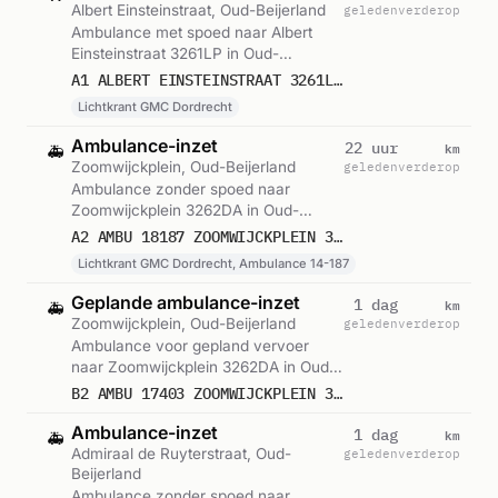
Albert Einsteinstraat, Oud-Beijerland
geleden
verderop
Ambulance met spoed naar Albert
Einsteinstraat 3261LP in Oud-
Beijerland. Ingezet: Lichtkrant GMC
A1 ALBERT EINSTEINSTRAAT 3261LP OUD-BEIJERLAND OUDBLD
Dordrecht. Gemeld om 12:20.
Lichtkrant GMC Dordrecht
Ambulance-inzet
km
22 uur
🚑
Zoomwijckplein, Oud-Beijerland
geleden
verderop
Ambulance zonder spoed naar
Zoomwijckplein 3262DA in Oud-
Beijerland. Ingezet: Lichtkrant GMC
A2 AMBU 18187 ZOOMWIJCKPLEIN 3262DA OUD-BEIJERLAND OUDBLD BON 122492
Dordrecht, Ambulance 14-187.
Lichtkrant GMC Dordrecht, Ambulance 14-187
Gemeld om 16:53.
Geplande ambulance-inzet
km
1 dag
🚑
Zoomwijckplein, Oud-Beijerland
geleden
verderop
Ambulance voor gepland vervoer
naar Zoomwijckplein 3262DA in Oud-
Beijerland. Ingezet: Ambulance.
B2 AMBU 17403 ZOOMWIJCKPLEIN 3262DA OUD-BEIJERLAND OUDBLD BON 122402
Gemeld om 13:47.
Ambulance-inzet
km
1 dag
🚑
Admiraal de Ruyterstraat, Oud-
geleden
verderop
Beijerland
Ambulance zonder spoed naar