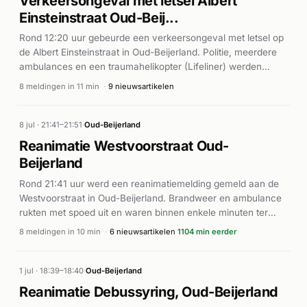
Verkeersongeval met letsel Albert
Einsteinstraat Oud-Beij...
Rond 12:20 uur gebeurde een verkeersongeval met letsel op
de Albert Einsteinstraat in Oud-Beijerland. Politie, meerdere
ambulances en een traumahelikopter (Lifeliner) werden
direct gealarmeerd en rukten uit naar de locatie. Volgens
8 meldingen in 11 min
·
9 nieuwsartikelen
AD.nl was sprake van een ongeval met letsel waarvoor de
traumahelikopter werd ingezet, wat aangeeft dat er mogelijk
ernstig gewonden vielen. De hulpdiensten waren met
8 jul · 21:41–21:51
·
Oud-Beijerland
meerdere eenheden ter plaatse om slachtoffers te
Reanimatie Westvoorstraat Oud-
behandelen en af te voeren.
Beijerland
Rond 21:41 uur werd een reanimatiemelding gemeld aan de
Westvoorstraat in Oud-Beijerland. Brandweer en ambulance
rukten met spoed uit en waren binnen enkele minuten ter
plaatse. Er werden meerdere ambulanceteams en
8 meldingen in 10 min
·
6 nieuwsartikelen
1104 min eerder
brandweereenheden ingezet voor de reanimatie van een
persoon. Het incident speelde zich af gedurende ruim tien
minuten, met vervolgmeldingen tot 21:51 uur. Details over de
1 jul · 18:39–18:40
·
Oud-Beijerland
uitkomst van de reanimatie zijn niet bekend gemaakt.
Reanimatie Debussyring, Oud-Beijerland