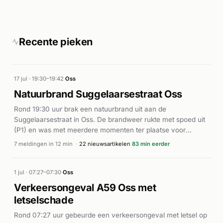
Recente pieken
17 jul · 19:30–19:42
·
Oss
Natuurbrand Suggelaarsestraat Oss
Rond 19:30 uur brak een natuurbrand uit aan de
Suggelaarsestraat in Oss. De brandweer rukte met spoed uit
(P1) en was met meerdere momenten ter plaatse voor
bluswerkzaamheden. Volgens verschillende lokale
7 meldingen in 12 min
·
22 nieuwsartikelen
83 min eerder
nieuwsbronnen ontstond de brand mogelijk door vuurwerk in
het buitengebied tussen Oss en Heesch. De brand werd
onder controle gebracht, waarna rond 19:42 uur het alarm
1 jul · 07:27–07:30
·
Oss
werd ingetrokken (P2). Er zijn geen gewonden gemeld bij het
Verkeersongeval A59 Oss met
incident.
letselschade
Rond 07:27 uur gebeurde een verkeersongeval met letsel op