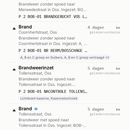
Brandweer zonder spoed naar
Merwedestraat in Oss. Ingezet: BOB-
01. Gemeld om 23:36.
P 2 BOB-01 BRANDGERUCHT VOS LOGISTICS MERWEDESTRAAT OSS 210331
Brand
km
4 dagen
🔥
Coornhertstraat, Oss
geleden
verderop
Brandweer zonder spoed naar
Coornhertstraat in Oss. Ingezet: A, B
en C groep en Duikers, A, B en C
P 2 BOB-01 BR BERM/BOSSCHAGE ISLAMISTISCHE STICHTING COORNHERTSTRAAT OSS 213131
groep vertraagd, Lichtkrant kazerne
A, B en C groep en Duikers, A, B en C groep vertraagd +2
en 1 andere eenheden. Gemeld om
22:24.
Brandweerinzet
km
5 dagen
🔥
Tollensstraat, Oss
geleden
verderop
Brandweer zonder spoed naar
Tollensstraat in Oss. Ingezet:
Lichtkrant kazerne,
P 2 BOB-01 NACONTROLE TOLLENSSTRAAT OSS 213132
Kazernetechniek. Gemeld om 04:37.
Lichtkrant kazerne, Kazernetechniek
Brand
km
5 dagen
🔥
Tollensstraat, Oss
geleden
verderop
Brandweer met spoed naar
Tollensstraat in Oss. Ingezet: BOB-