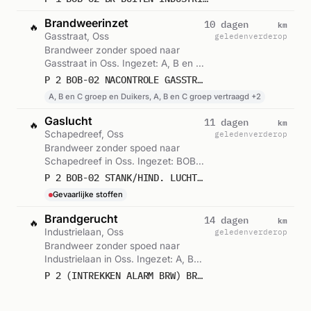
Brandweerinzet
km
10 dagen
🔥
Gasstraat, Oss
geleden
verderop
Brandweer zonder spoed naar
Gasstraat in Oss. Ingezet: A, B en C
groep en Duikers, A, B en C groep
P 2 BOB-02 NACONTROLE GASSTRAAT OSS 213131
vertraagd, Lichtkrant kazerne en 1
A, B en C groep en Duikers, A, B en C groep vertraagd +2
andere eenheden. Gemeld om
13:01.
Gaslucht
km
11 dagen
🔥
Schapedreef, Oss
geleden
verderop
Brandweer zonder spoed naar
Schapedreef in Oss. Ingezet: BOB-
02. Let op: incident met gevaarlijke
P 2 BOB-02 STANK/HIND. LUCHT (GASLUCHT) (BUITEN) SCHAPEDREEF OSS 211731
stoffen. Gemeld om 10:32.
Gevaarlijke stoffen
Brandgerucht
km
14 dagen
🔥
Industrielaan, Oss
geleden
verderop
Brandweer zonder spoed naar
Industrielaan in Oss. Ingezet: A, B
en C groep en Duikers, A, B en C
P 2 (INTREKKEN ALARM BRW) BRANDGERUCHT SCOUTING TITUS BRANDSMA INDUSTRIELAAN OSS
groep vertraagd, Lichtkrant kazerne
A, B en C groep en Duikers, A, B en C groep vertraagd +2
en 1 andere eenheden. Gemeld om