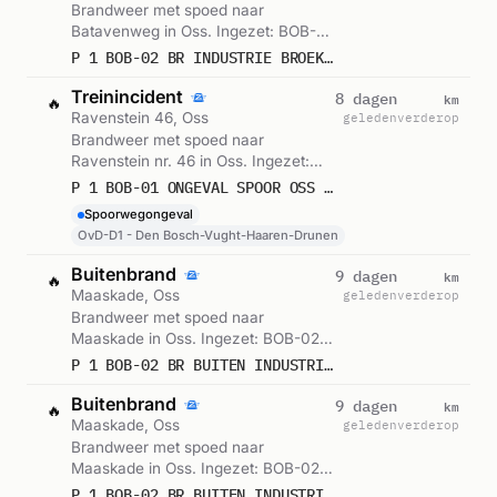
Brandweer met spoed naar
Batavenweg in Oss. Ingezet: BOB-
02. Gemeld om 21:00.
P 1 BOB-02 BR INDUSTRIE BROEK BEVEILIGINGSTECHN BATAVENWEG OSS 210331
Treinincident
km
8 dagen
🔥
Ravenstein 46, Oss
geleden
verderop
Brandweer met spoed naar
Ravenstein nr. 46 in Oss. Ingezet:
OvD-D1 - Den Bosch-Vught-Haaren-
P 1 BOB-01 ONGEVAL SPOOR OSS - RAVENSTEIN 46,6 HERPEN 210091 210331 213471
Drunen. Gemeld om 09:45.
Spoorwegongeval
OvD-D1 - Den Bosch-Vught-Haaren-Drunen
Buitenbrand
km
9 dagen
🔥
Maaskade, Oss
geleden
verderop
Brandweer met spoed naar
Maaskade in Oss. Ingezet: BOB-02.
Gemeld om 05:42.
P 1 BOB-02 BR BUITEN INDUSTRIE RENEWI MAASKADE OSS 211761
Buitenbrand
km
9 dagen
🔥
Maaskade, Oss
geleden
verderop
Brandweer met spoed naar
Maaskade in Oss. Ingezet: BOB-02.
Gemeld om 05:39.
P 1 BOB-02 BR BUITEN INDUSTRIE RENEWI MAASKADE OSS 210331