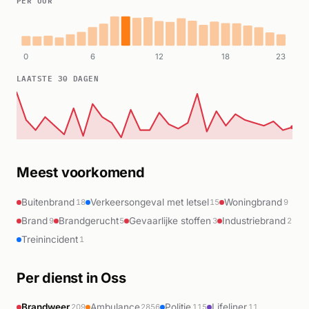
0
6
12
18
23
LAATSTE 30 DAGEN
Meest voorkomend
Buitenbrand
Verkeersongeval met letsel
Woningbrand
18
15
9
Brand
Brandgerucht
Gevaarlijke stoffen
Industriebrand
9
5
3
2
Treinincident
1
Per dienst in Oss
Brandweer
Ambulance
Politie
Lifeliner
209
2856
115
11