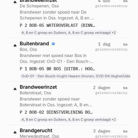
Brandweerinzet
km
4 uur
🔥
De Schepenen, Oss
geleden
verderop
Brandweer zonder spoed naar De
Schepenen in Oss. Ingezet: A, B en C
groep en Duikers, A, B en C groep
P 2 BOB-05 WATEROVERLAST (BINNEN) DE SCHEPENEN OSS 213131
vertraagd, Lichtkrant kazerne en 1
A, B en C groep en Duikers, A, B en C groep vertraagd +2
andere eenheden. Gemeld om 13:28.
Buitenbrand
km
1 dag
🔥
Bos, Oss
geleden
verderop
Brandweer met spoed naar Bos in
Oss. Ingezet: OvD-D1 - Den Bosch-
Vught-Haaren-Drunen, OVD-D4
P 1 BOB-05 BR BOS (UITBR.: HOOG) GEFFENSE BOSJES OSS 210091 210094 211761 211231 212741
Veghel/Uden/Landerd/Boekel,
OvD-D1 - Den Bosch-Vught-Haaren-Drunen, OVD-D4 Veghel/Uden/La
Bevelvoerders en 2 andere
eenheden. Gemeld om 15:28.
Brandweerinzet
km
2 dagen
🔥
Boterstraat, Oss
geleden
verderop
Brandweer zonder spoed naar
Boterstraat in Oss. Ingezet: A, B en C
groep en Duikers, A, B en C groep
P 2 BOB-02 DIENSTVERLENING BOTERSTRAAT OSS 213131
vertraagd, Lichtkrant kazerne en 1
A, B en C groep en Duikers, A, B en C groep vertraagd +2
andere eenheden. Gemeld om
20:22.
Brandgerucht
km
3 dagen
🔥
Merwedestraat, Oss
geleden
verderop