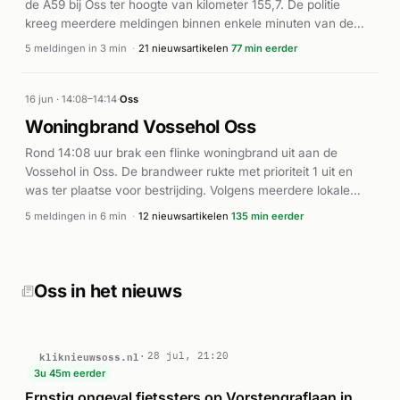
de A59 bij Oss ter hoogte van kilometer 155,7. De politie
kreeg meerdere meldingen binnen enkele minuten van de
rechterbaan en linkerbaan van de snelweg. Een ambulance
5 meldingen in 3 min
·
21 nieuwsartikelen
77 min eerder
werd ingezet voor de hulpverlening ter plaatse. Volgens Klik
Nieuws Oss was een fietser betrokken bij een aanrijding in de
buurt en raakte lichtgewond. De exacte toedracht en aantal
16 jun · 14:08–14:14
·
Oss
betrokkenen zijn niet volledig duidelijk uit de beschikbare
Woningbrand Vossehol Oss
informatie.
Rond 14:08 uur brak een flinke woningbrand uit aan de
Vossehol in Oss. De brandweer rukte met prioriteit 1 uit en
was ter plaatse voor bestrijding. Volgens meerdere lokale
nieuwsbronnen ontstond er grote schade aan de woning. De
5 meldingen in 6 min
·
12 nieuwsartikelen
135 min eerder
brand werd onder controle gebracht. Verdere details over
gewonden of de exacte oorzaak zijn niet gemeld.
Oss in het nieuws
kliknieuwsoss.nl
28 jul, 21:20
3u 45m eerder
Ernstig ongeval fietssters op Vorstengraflaan in