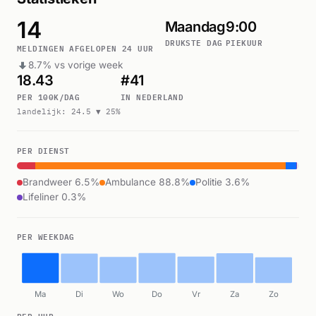
14
Maandag
9:00
DRUKSTE DAG
PIEKUUR
MELDINGEN AFGELOPEN 24 UUR
8.7% vs vorige week
18.43
#41
PER 100K/DAG
IN NEDERLAND
landelijk: 24.5 ▼ 25%
PER DIENST
Brandweer 6.5%
Ambulance 88.8%
Politie 3.6%
Lifeliner 0.3%
PER WEEKDAG
Ma
Di
Wo
Do
Vr
Za
Zo
PER UUR