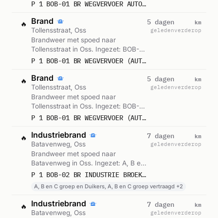
01. Gemeld om 04:37.
P 1 BOB-01 BR WEGVERVOER AUTO TOLLENSSTRAAT OSS 211731
Brand
km
5 dagen
🔥
Tollensstraat, Oss
geleden
verderop
Brandweer met spoed naar
Tollensstraat in Oss. Ingezet: BOB-
01. Gemeld om 02:03.
P 1 BOB-01 BR WEGVERVOER (AUTO) TOLLENSSTRAAT OSS 211761
Brand
km
5 dagen
🔥
Tollensstraat, Oss
geleden
verderop
Brandweer met spoed naar
Tollensstraat in Oss. Ingezet: BOB-
01. Gemeld om 01:57.
P 1 BOB-01 BR WEGVERVOER (AUTO) TOLLENSSTRAAT OSS 211731
Industriebrand
km
7 dagen
🔥
Batavenweg, Oss
geleden
verderop
Brandweer met spoed naar
Batavenweg in Oss. Ingezet: A, B en
C groep en Duikers, A, B en C groep
P 1 BOB-02 BR INDUSTRIE BROEK BEVEILIGINGSTECHN BATAVENWEG OSS 213131
vertraagd, Lichtkrant kazerne en 1
A, B en C groep en Duikers, A, B en C groep vertraagd +2
andere eenheden. Gemeld om 21:02.
Industriebrand
km
7 dagen
🔥
Batavenweg, Oss
geleden
verderop