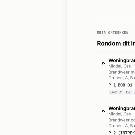
MEER ONTDEKKEN
Rondom dit i
Woningbr
🔥
Middel, Oss
Brandweer me
Drunen, A, B 
Gemeld om 14
P 1 BOB-01 
OvD-D1 - Den B
Woningbra
🔥
Middel, Oss
Brandweer zo
Drunen, A, B 
Gemeld om 1
P 2 (INTREK