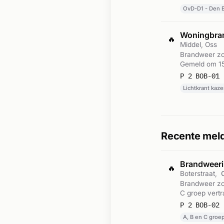
OvD-D1 - Den B
Woningbra
🔥
Middel, Oss
Brandweer zon
Gemeld om 15
P 2 BOB-01 
Lichtkrant kaz
Recente meld
Brandweeri
🔥
Boterstraat,
Brandweer zon
C groep vert
P 2 BOB-02 
A, B en C groep