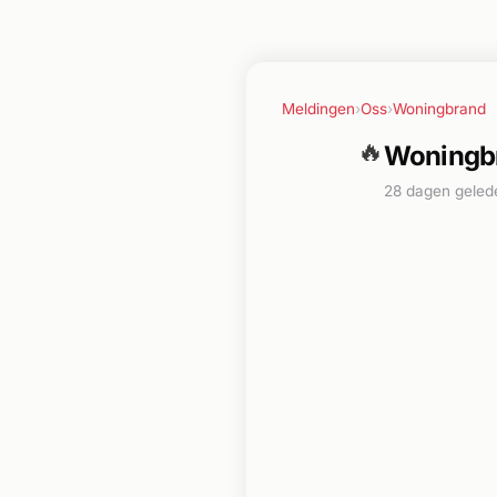
Meldingen
›
Oss
›
Woningbrand
🔥
Woningbr
28 dagen geled