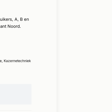
uikers, A, B en
bant Noord.
ne
,
Kazernetechniek