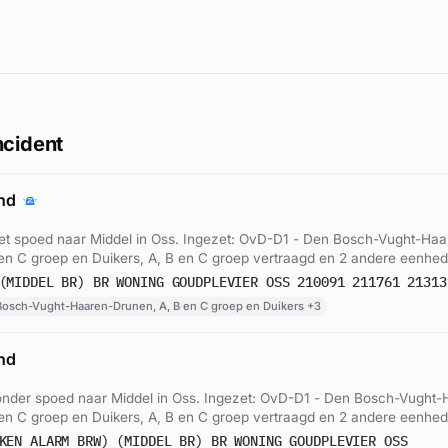
ncident
and
t spoed naar Middel in Oss. Ingezet: OvD-D1 - Den Bosch-Vught-Haa
en C groep en Duikers, A, B en C groep vertraagd en 2 andere eenhed
:01.
(MIDDEL BR) BR WONING GOUDPLEVIER OSS 210091 211761 21313
osch-Vught-Haaren-Drunen, A, B en C groep en Duikers +3
nd
nder spoed naar Middel in Oss. Ingezet: OvD-D1 - Den Bosch-Vught-
en C groep en Duikers, A, B en C groep vertraagd en 2 andere eenhed
4:04.
KEN ALARM BRW) (MIDDEL BR) BR WONING GOUDPLEVIER OSS