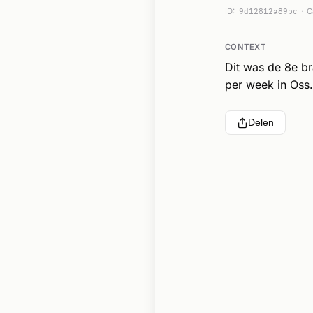
ID:
9d12812a89bc
C
CONTEXT
Dit was de 8e b
per week in Oss.
Delen