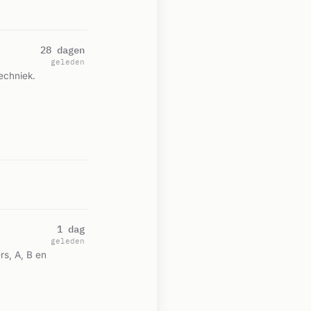
28 dagen
geleden
echniek.
1 dag
geleden
rs, A, B en