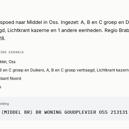
poed naar Middel in Oss. Ingezet: A, B en C groep en D
gd, Lichtkrant kazerne en 1 andere eenheden. Regio Bra
28.
DING GEHAALD
ddel,
Oss
B en C groep en Duikers
,
A, B en C groep vertraagd
,
Lichtkrant kazer
abant Noord
s
elding
 (MIDDEL BR) BR WONING GOUDPLEVIER OSS 213131