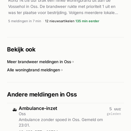
Rond 14:08 uur brak een flinke woningbrand uit aan de
Vossehol in Oss. De brandweer rukte met prioriteit 1 uit en
was ter plaatse voor bestrijding. Volgens meerdere lokale
nieuwsbronnen ontstond er grote schade aan de woning. De
5 meldingen in 7 min
·
12 nieuwsartikelen
135 min eerder
brand werd onder controle gebracht. Verdere details over
gewonden of de exacte oorzaak zijn niet gemeld.
Bekijk ook
Meer brandweer meldingen in Oss
→
Alle woningbrand meldingen
→
Andere meldingen in Oss
Ambulance-inzet
5 uur
🚑
Oss
geleden
Ambulance zonder spoed in Oss. Gemeld om
23:01.