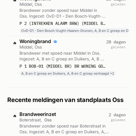
🔥
Middel, Oss
geleden
Brandweer zonder spoed naar Middel in
Oss. Ingezet: OvD-D1 - Den Bosch-Vught-
Haaren-Drunen, A, B en C groep en Duikers,
P 2 (INTREKKEN ALARM BRW) (MIDDEL BR) BR WONING GOUDPLEVIER OSS
A, B en C groep vertraagd en 2 andere
OvD-D1 - Den Bosch-Vught-Haaren-Drunen, A, B en C groep en Duike
eenheden. Gemeld om 14:04.
Woningbrand
28 dagen
🔥
Middel, Oss
geleden
Brandweer met spoed naar Middel in Oss.
Ingezet: A, B en C groep en Duikers, A, B en
C groep vertraagd, Lichtkrant kazerne en 1
P 1 BOB-01 (MIDDEL BR) BR WONING GOUDPLEVIER OSS 213131
andere eenheden. Gemeld om 14:28.
A, B en C groep en Duikers, A, B en C groep vertraagd +2
Recente meldingen van standplaats Oss
Brandweerinzet
2 dagen
🔥
Boterstraat,
Oss
geleden
Brandweer zonder spoed naar Boterstraat in
Oss. Ingezet: A, B en C groep en Duikers, A,