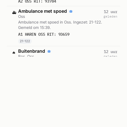
A2 OSS RIT: 93784
Ambulance met spoed
12 uur
🚑
Oss
geleden
Ambulance met spoed in Oss. Ingezet: 21-122.
Gemeld om 15:39.
A1 HAREN OSS RIT: 93659
21-122
Buitenbrand
12 uur
🔥
Bos, Oss
geleden
Brandweer met spoed naar Bos in Oss.
Ingezet: OvD-D1 - Den Bosch-Vught-Haaren-
Drunen, OVD-D4
P 1 BOB-05 BR BOS (UITBR.: HOOG) GEFFENSE BOSJES OSS 210091 210094 211761 211231 212741
Veghel/Uden/Landerd/Boekel, Bevelvoerders
OvD-D1 - Den Bosch-Vught-Haaren-Drunen, OVD-D4 Veghel/Uden/La
en 2 andere eenheden. Gemeld om 15:28.
Geplande ambulance-inzet
15 uur
🚑
Oss
geleden
Ambulance voor gepland vervoer in Oss.
Gemeld om 12:24.
B2 OSS RIT: 93587
Geplande ambulance-inzet
16 uur
🚑