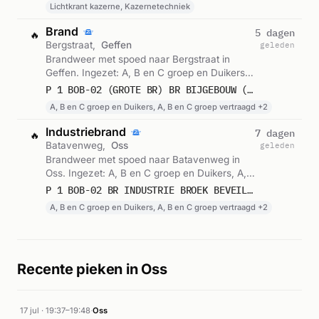
Lichtkrant kazerne, Kazernetechniek
Brand
5 dagen
🔥
Bergstraat,
Geffen
geleden
Brandweer met spoed naar Bergstraat in
Geffen. Ingezet: A, B en C groep en Duikers,
A, B en C groep vertraagd, Lichtkrant kazerne
P 1 BOB-02 (GROTE BR) BR BIJGEBOUW (LOODS/GROTE SCHUUR) BERGSTRAAT GEFFEN 210021 210098 213131
en 1 andere eenheden. Gemeld om 02:39.
A, B en C groep en Duikers, A, B en C groep vertraagd +2
Industriebrand
7 dagen
🔥
Batavenweg,
Oss
geleden
Brandweer met spoed naar Batavenweg in
Oss. Ingezet: A, B en C groep en Duikers, A,
B en C groep vertraagd, Lichtkrant kazerne
P 1 BOB-02 BR INDUSTRIE BROEK BEVEILIGINGSTECHN BATAVENWEG OSS 213131
en 1 andere eenheden. Gemeld om 21:02.
A, B en C groep en Duikers, A, B en C groep vertraagd +2
Recente pieken in Oss
17 jul · 19:37–19:48
·
Oss