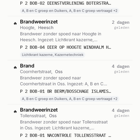
B en C groep vertraagd, Lichtkrant kazerne
P 2 BOB-02 DIENSTVERLENING BOTERSTRAAT OSS 213131
en 1 andere eenheden. Gemeld om 20:22.
A, B en C groep en Duikers, A, B en C groep vertraagd +2
Brandweerinzet
2 dagen
🔥
Hoogte,
Heesch
geleden
Brandweer zonder spoed naar Hoogte in
Heesch. Ingezet: Lichtkrant kazerne,
Kazernetechniek. Gemeld om 10:34.
P 2 BOB-04 DIER OP HOOGTE WINDHALM HEESCH 213151
Lichtkrant kazerne, Kazernetechniek
Brand
4 dagen
🔥
Coornhertstraat,
Oss
geleden
Brandweer zonder spoed naar
Coornhertstraat in Oss. Ingezet: A, B en C
groep en Duikers, A, B en C groep vertraagd,
P 2 BOB-01 BR BERM/BOSSCHAGE ISLAMISTISCHE STICHTING COORNHERTSTRAAT OSS 213131
Lichtkrant kazerne en 1 andere eenheden.
A, B en C groep en Duikers, A, B en C groep vertraagd +2
Gemeld om 22:24.
Brandweerinzet
4 dagen
🔥
Tollensstraat,
Oss
geleden
Brandweer zonder spoed naar Tollensstraat
in Oss. Ingezet: Lichtkrant kazerne,
Kazernetechniek. Gemeld om 04:37.
P 2 BOB-01 NACONTROLE TOLLENSSTRAAT OSS 213132