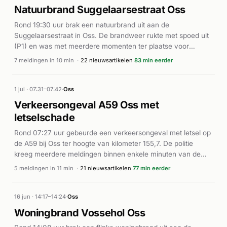
Natuurbrand Suggelaarsestraat Oss
Rond 19:30 uur brak een natuurbrand uit aan de
Suggelaarsestraat in Oss. De brandweer rukte met spoed uit
(P1) en was met meerdere momenten ter plaatse voor
bluswerkzaamheden. Volgens verschillende lokale
7 meldingen in 10 min
·
22 nieuwsartikelen
83 min eerder
nieuwsbronnen ontstond de brand mogelijk door vuurwerk in
het buitengebied tussen Oss en Heesch. De brand werd
onder controle gebracht, waarna rond 19:42 uur het alarm
1 jul · 07:31–07:42
·
Oss
werd ingetrokken (P2). Er zijn geen gewonden gemeld bij het
Verkeersongeval A59 Oss met
incident.
letselschade
Rond 07:27 uur gebeurde een verkeersongeval met letsel op
de A59 bij Oss ter hoogte van kilometer 155,7. De politie
kreeg meerdere meldingen binnen enkele minuten van de
rechterbaan en linkerbaan van de snelweg. Een ambulance
5 meldingen in 11 min
·
21 nieuwsartikelen
77 min eerder
werd ingezet voor de hulpverlening ter plaatse. Volgens Klik
Nieuws Oss was een fietser betrokken bij een aanrijding in de
buurt en raakte lichtgewond. De exacte toedracht en aantal
16 jun · 14:17–14:24
·
Oss
betrokkenen zijn niet volledig duidelijk uit de beschikbare
Woningbrand Vossehol Oss
informatie.