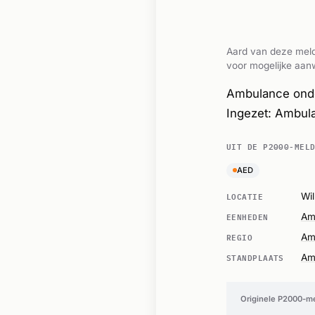
Aard van deze meld
voor mogelijke aanw
Ambulance onder
Ingezet: Ambul
UIT DE P2000-MEL
AED
LOCATIE
Wil
EENHEDEN
Am
REGIO
Am
STANDPLAATS
Am
Originele P2000-m