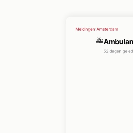
Meldingen
›
Amsterdam
🚑
Ambulanc
52 dagen gele