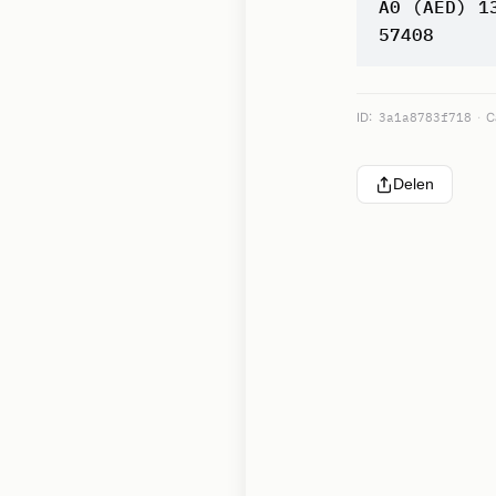
A0 (AED) 1
57408
ID:
3a1a8783f718
C
Delen