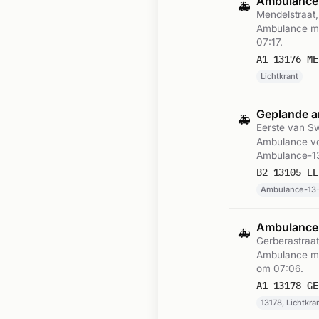
Ambulance
🚑
Mendelstraat
Ambulance me
07:17.
A1 13176 ME
Lichtkrant
Geplande a
🚑
Eerste van S
Ambulance vo
Ambulance-13
B2 13105 EE
Ambulance-13-
Ambulance
🚑
Gerberastraa
Ambulance met
om 07:06.
A1 13178 GE
13178, Lichtkra