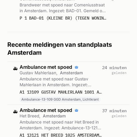
Brandweer met spoed naar Comeniusstraat
in Amsterdam. Ingezet: BAD-01. Gemeld om
03:35.
P 1 BAD-01 (KLEINE BR) (TEGEN WONING) BR WEGVERVOER (BUITEN) (SCOOTER) COMENIUSSTRAAT AMSTERDAM 132631
Recente meldingen van standplaats
Amsterdam
Ambulance met spoed
24 minuten
🚑
Gustav Mahlerlaan,
Amsterdam
geleden
Ambulance met spoed naar Gustav
Mahlerlaan in Amsterdam. Ingezet:
Ambulance-13-109 GGD Amsterdam,
A1 13109 GUSTAV MAHLERLAAN 1081 AMSTERDAM 75867
Lichtkrant. Gemeld om 07:24.
Ambulance-13-109 GGD Amsterdam, Lichtkrant
Ambulance met spoed
37 minuten
🚑
Het Breed,
Amsterdam
geleden
Ambulance met spoed naar Het Breed in
Amsterdam. Ingezet: Ambulance-13-121
GGD Amsterdam, Lichtkrant. Gemeld om
A1 13121 HET BREED 1025 AMSTERDAM 75866