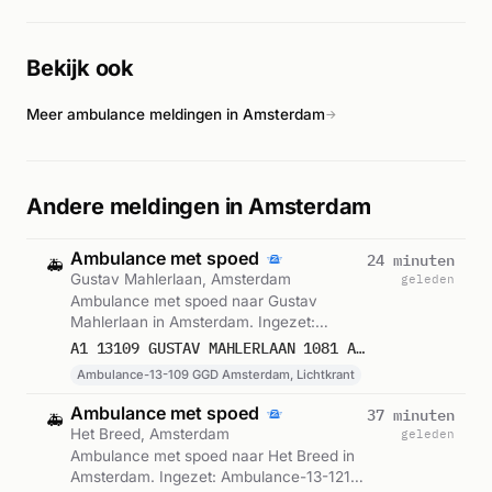
defibrillators) ter plaatse. Het incident speelde zich af bij het
Teleport Longstay Hotel aan de Heathrowstraat. De
Bekijk ook
reanimatie was een levensbedreigende situatie die de inzet
van geavanceerde medische hulpverlening vereiste.
Meer ambulance meldingen in Amsterdam
→
Andere meldingen in Amsterdam
Ambulance met spoed
24 minuten
🚑
Gustav Mahlerlaan, Amsterdam
geleden
Ambulance met spoed naar Gustav
Mahlerlaan in Amsterdam. Ingezet:
Ambulance-13-109 GGD Amsterdam,
A1 13109 GUSTAV MAHLERLAAN 1081 AMSTERDAM 75867
Lichtkrant. Gemeld om 07:24.
Ambulance-13-109 GGD Amsterdam, Lichtkrant
Ambulance met spoed
37 minuten
🚑
Het Breed, Amsterdam
geleden
Ambulance met spoed naar Het Breed in
Amsterdam. Ingezet: Ambulance-13-121