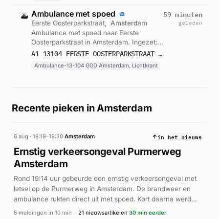
Ambulance met spoed
59 minuten
🚑
Eerste Oosterparkstraat,
Amsterdam
geleden
Ambulance met spoed naar Eerste
Oosterparkstraat in Amsterdam. Ingezet:
Ambulance-13-104 GGD Amsterdam,
A1 13104 EERSTE OOSTERPARKSTRAAT 1091 AMSTERDAM 75862
Lichtkrant. Gemeld om 06:49.
Ambulance-13-104 GGD Amsterdam, Lichtkrant
Recente pieken in Amsterdam
in het nieuws
6 aug · 19:19–19:30
·
Amsterdam
Ernstig verkeersongeval Purmerweg
Amsterdam
Rond 19:14 uur gebeurde een ernstig verkeersongeval met
letsel op de Purmerweg in Amsterdam. De brandweer en
ambulance rukten direct uit met spoed. Kort daarna werd
duidelijk dat reanimatie nodig was; de traumahelikopter werd
5 meldingen in 10 min
·
21 nieuwsartikelen
30 min eerder