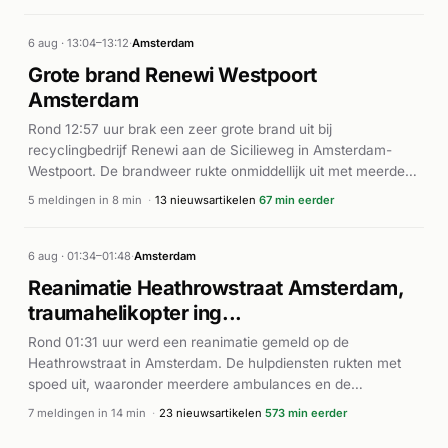
gealarmeerd. Meerdere ambulances met AED's werden
ingezet voor de hulpverlening. Volgens Alarmeringen.nl was
een voetganger ernstig gewond en is deze met spoed naar
6 aug · 13:04–13:12
·
Amsterdam
het ziekenhuis vervoerd.
Grote brand Renewi Westpoort
Amsterdam
Rond 12:57 uur brak een zeer grote brand uit bij
recyclingbedrijf Renewi aan de Sicilieweg in Amsterdam-
Westpoort. De brandweer rukte onmiddellijk uit met meerdere
eenheden en zette een digitale verkenningsteam in. Uit latere
5 meldingen in 8 min
·
13 nieuwsartikelen
67 min eerder
meldingen bleek dat de brand zich uitbreidde naar de
buitenopslag van het industriecomplex. Alle meldingen
werden als P1 (spoedeisend) geclassificeerd. Volgens de
6 aug · 01:34–01:48
·
Amsterdam
brandweerrapportage handelde het om een zeer grote brand
Reanimatie Heathrowstraat Amsterdam,
op het terrein.
traumahelikopter ing...
Rond 01:31 uur werd een reanimatie gemeld op de
Heathrowstraat in Amsterdam. De hulpdiensten rukten met
spoed uit, waaronder meerdere ambulances en de
brandweer. De traumahelikopter werd gealarmeerd voor
7 meldingen in 14 min
·
23 nieuwsartikelen
573 min eerder
ondersteuning ter plaatse. Binnen enkele minuten
arriveerden AED-eenheden (automatische externe