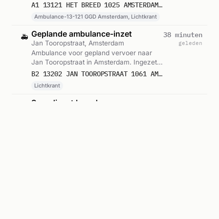
GGD Amsterdam, Lichtkrant. Gemeld om
A1 13121 HET BREED 1025 AMSTERDAM 75866
07:11.
Ambulance-13-121 GGD Amsterdam, Lichtkrant
Geplande ambulance-inzet
38 minuten
🚑
Jan Tooropstraat, Amsterdam
geleden
Ambulance voor gepland vervoer naar
Jan Tooropstraat in Amsterdam. Ingezet:
Lichtkrant. Gemeld om 07:10.
B2 13202 JAN TOOROPSTRAAT 1061 AMSTERDAM 75865
Lichtkrant
Spoedinzet brandweer
39 minuten
🔥
Het Breed, Amsterdam
geleden
Brandweer met spoed naar Het Breed in
Amsterdam. Ingezet: Ambulance, BAD-01.
Gemeld om 07:09.
P 1 BAD-01 ASS. AMBU (DEUR OPENEN) HET BREED AMSTERDAM 132231
2 eenheden
Geplande ambulance-inzet
44 minuten
🚑
Jan Tooropstraat, Amsterdam
geleden
Ambulance voor gepland vervoer naar
Jan Tooropstraat in Amsterdam. Ingezet:
Lichtkrant. Gemeld om 07:04.
B2 13204 JAN TOOROPSTRAAT 1061 AMSTERDAM 75864