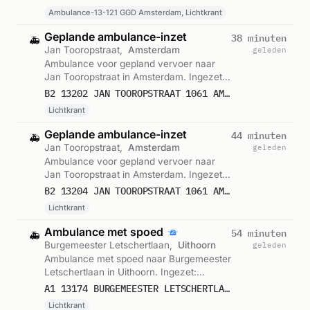
07:11.
Ambulance-13-121 GGD Amsterdam, Lichtkrant
Geplande ambulance-inzet
38 minuten
🚑
Jan Tooropstraat,
Amsterdam
geleden
Ambulance voor gepland vervoer naar
Jan Tooropstraat in Amsterdam. Ingezet:
Lichtkrant. Gemeld om 07:10.
B2 13202 JAN TOOROPSTRAAT 1061 AMSTERDAM 75865
Lichtkrant
Geplande ambulance-inzet
44 minuten
🚑
Jan Tooropstraat,
Amsterdam
geleden
Ambulance voor gepland vervoer naar
Jan Tooropstraat in Amsterdam. Ingezet:
Lichtkrant. Gemeld om 07:04.
B2 13204 JAN TOOROPSTRAAT 1061 AMSTERDAM 75864
Lichtkrant
Ambulance met spoed
54 minuten
🚑
Burgemeester Letschertlaan,
Uithoorn
geleden
Ambulance met spoed naar Burgemeester
Letschertlaan in Uithoorn. Ingezet:
Lichtkrant. Gemeld om 06:55.
A1 13174 BURGEMEESTER LETSCHERTLAAN 1422 UITHOORN 75863
Lichtkrant