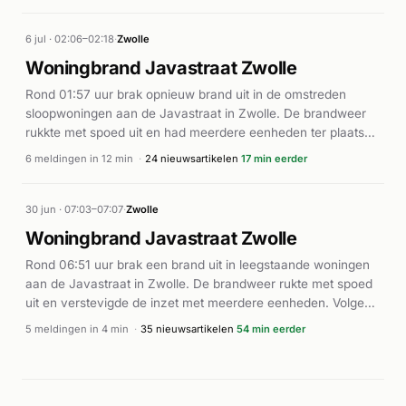
de nieuwsberichten bleek het incident echter een harde knal
te zijn zonder daadwerkelijke brand. De meldingen in de
minuten daarna waren gerelateerd aan coördinatie ter
6 jul · 02:06–02:18
·
Zwolle
plaatse, met inzet van onder meer de commandant en
Woningbrand Javastraat Zwolle
voorlichter van de brandweer. Geen gewonden gemeld.
Rond 01:57 uur brak opnieuw brand uit in de omstreden
sloopwoningen aan de Javastraat in Zwolle. De brandweer
rukkte met spoed uit en had meerdere eenheden ter plaatse.
Dit is alweer een brand op dezelfde locatie in korte tijd.
6 meldingen in 12 min
·
24 nieuwsartikelen
17 min eerder
Volgens de Stentor hebben de herhaalde incidenten op de
Javastraat de afgelopen dagen voor veel zorgen gezorgd,
waarbij "zelfs de brandweer de tel kwijt" is van alle branden
30 jun · 07:03–07:07
·
Zwolle
in de leegstaande woningen. Dit incident past in een broader
Woningbrand Javastraat Zwolle
patroon van meerdere branden die binnen enkele dagen
Rond 06:51 uur brak een brand uit in leegstaande woningen
plaats hebben gevonden op dezelfde adres, waarbij ook
aan de Javastraat in Zwolle. De brandweer rukte met spoed
containerbranden in de buurt zijn gemeld.
uit en verstevigde de inzet met meerdere eenheden. Volgens
verschillende lokale media was sprake van een uitslaande
5 meldingen in 4 min
·
35 nieuwsartikelen
54 min eerder
brand in sloopwoningen waar bewoners al geruime tijd tegen
sloop strijden. De brand werd geclassificeerd als
middelbrand. Rond 07:00 uur meldde de politie dat zij
vuurwerk in beslag had genomen in de buurt van de