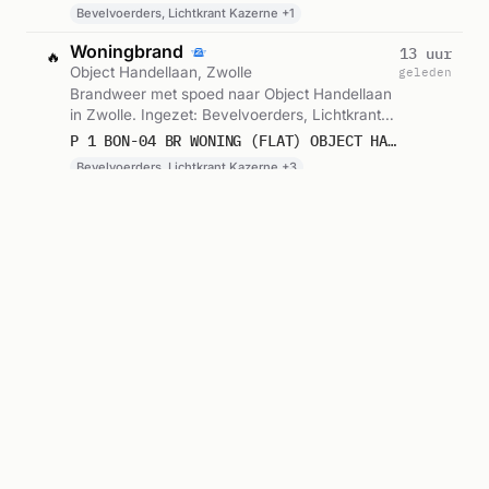
Beroepsgroep. Gemeld om 04:36.
Bevelvoerders, Lichtkrant Kazerne +1
Woningbrand
13 uur
🔥
Object Handellaan, Zwolle
geleden
Brandweer met spoed naar Object Handellaan
in Zwolle. Ingezet: Bevelvoerders, Lichtkrant
Kazerne, Blusgroep 1 en 2 andere eenheden.
P 1 BON-04 BR WONING (FLAT) OBJECT HANDELLAAN ZWOLLE 041650 041631
Gemeld om 22:53.
Bevelvoerders, Lichtkrant Kazerne +3
Politie-inzet
15 uur
🚔
Zwolle
geleden
Politie ter plaatse in Zwolle. Gemeld om 20:46.
SVP CONTACT CELLENCOMPLEX ZWOLLE
Buitenbrand
16 uur
🔥
Moutmolen, Zwolle
geleden
Brandweer zonder spoed naar Moutmolen in
Zwolle. Ingezet: Bevelvoerders, Lichtkrant
Kazerne, Blusgroep 1. Gemeld om 20:09.
P 2 BON-04 BR BUITEN MOUTMOLEN ZWOLLE 041631
Bevelvoerders, Lichtkrant Kazerne +1
Ambulance met spoed
17 uur
🚑
Hv Weg, Zwolle
geleden