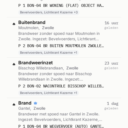
Kazerne, Blusgroep 1 en 2 andere eenheden.
P 1 BON-04 BR WONING (FLAT) OBJECT HANDELLAAN ZWOLLE 041650 041631
Gemeld om 22:53.
Bevelvoerders, Lichtkrant Kazerne +3
Buitenbrand
16 uur
🔥
Moutmolen,
Zwolle
geleden
Brandweer zonder spoed naar Moutmolen in
Zwolle. Ingezet: Bevelvoerders, Lichtkrant
Kazerne, Blusgroep 1. Gemeld om 20:09.
P 2 BON-04 BR BUITEN MOUTMOLEN ZWOLLE 041631
Bevelvoerders, Lichtkrant Kazerne +1
Brandweerinzet
23 uur
🔥
Bisschop Willebrandlaan,
Zwolle
geleden
Brandweer zonder spoed naar Bisschop
Willebrandlaan in Zwolle. Ingezet:
Bevelvoerders, Lichtkrant Kazerne, Blusgroep
P 2 BON-02 NACONTROLE BISSCHOP WILLEBRANDLAAN ZWOLLE 041631
1. Gemeld om 13:09.
Bevelvoerders, Lichtkrant Kazerne +1
Brand
1 dag
🔥
Gantel,
Zwolle
geleden
Brandweer met spoed naar Gantel in Zwolle.
Ingezet: Bevelvoerders, Lichtkrant Kazerne,
Blusgroep 1. Gemeld om 00:34.
P 1 BON-04 BR WEGVERVOER (AUTO) GANTEL GEIN ZWOLLE 041631