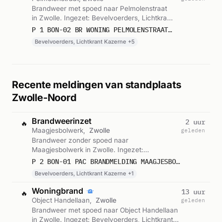
Brandweer met spoed naar Pelmolenstraat
in Zwolle. Ingezet: Bevelvoerders, Lichtkrant
Kazerne, Blusgroep 1 en 4 andere
P 1 BON-02 BR WONING PELMOLENSTRAAT ZWOLLE 041650 041097 041631 041630
eenheden. Gemeld om 15:10.
Bevelvoerders, Lichtkrant Kazerne +5
Recente meldingen van standplaats
Zwolle-Noord
Brandweerinzet
2 uur
🔥
Maagjesbolwerk,
Zwolle
geleden
Brandweer zonder spoed naar
Maagjesbolwerk in Zwolle. Ingezet:
Bevelvoerders, Lichtkrant Kazerne, Blusgroep
P 2 BON-01 PAC BRANDMELDING MAAGJESBOLWERK WINKELS JUFFERENWAL ZWOLLE 041631
1. Gemeld om 10:21.
Bevelvoerders, Lichtkrant Kazerne +1
Woningbrand
13 uur
🔥
Object Handellaan,
Zwolle
geleden
Brandweer met spoed naar Object Handellaan
in Zwolle. Ingezet: Bevelvoerders, Lichtkrant