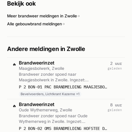
Bekijk ook
brandlocatie. De brand kwam onder controle, waarbij geen
gewonden werden gemeld.
Meer brandweer meldingen in Zwolle
→
Alle gebouwbrand meldingen
→
Andere meldingen in Zwolle
Brandweerinzet
2 uur
🔥
Maagjesbolwerk, Zwolle
geleden
Brandweer zonder spoed naar
Maagjesbolwerk in Zwolle. Ingezet:
Bevelvoerders, Lichtkrant Kazerne, Blusgroep
P 2 BON-01 PAC BRANDMELDING MAAGJESBOLWERK WINKELS JUFFERENWAL ZWOLLE 041631
1. Gemeld om 10:21.
Bevelvoerders, Lichtkrant Kazerne +1
Brandweerinzet
8 uur
🔥
Oude Wythemerweg, Zwolle
geleden
Brandweer zonder spoed naar Oude
Wythemerweg in Zwolle. Ingezet:
Bevelvoerders, Lichtkrant Kazerne,
P 2 BON-02 OMS BRANDMELDING HOFSTEE DE OUDE WYTHEMERWEG ZWOLLE 041630