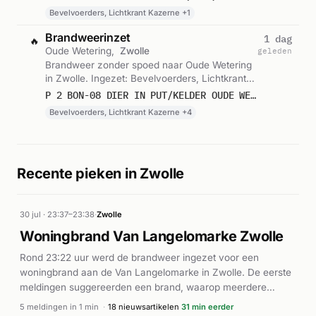
Bevelvoerders, Lichtkrant Kazerne +1
Brandweerinzet
1 dag
🔥
Oude Wetering,
Zwolle
geleden
Brandweer zonder spoed naar Oude Wetering
in Zwolle. Ingezet: Bevelvoerders, Lichtkrant
Kazerne, Bevelvoerders en 3 andere
P 2 BON-08 DIER IN PUT/KELDER OUDE WETERING ZWOLLE 041477 041631
eenheden. Gemeld om 21:21.
Bevelvoerders, Lichtkrant Kazerne +4
Recente pieken in Zwolle
30 jul · 23:37–23:38
·
Zwolle
Woningbrand Van Langelomarke Zwolle
Rond 23:22 uur werd de brandweer ingezet voor een
woningbrand aan de Van Langelomarke in Zwolle. De eerste
meldingen suggereerden een brand, waarop meerdere
eenheden met hoge prioriteit (P1) ter plaatse gingen. Volgens
5 meldingen in 1 min
·
18 nieuwsartikelen
31 min eerder