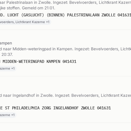
r Palestrinalaan in Zwolle. Ingezet: Bevelvoerders, Lichtkrant Kazern
ijke stoffen. Gemeld om 21:01.
ND. LUCHT (GASLUCHT) (BINNEN) PALESTRINALAAN ZWOLLE 04163
voerders, Lichtkrant Kazerne +1
ampen
 naar Midden-weteringpad in Kampen. Ingezet: Bevelvoerders, Lichtk
 20:37.
N MIDDEN-WETERINGPAD KAMPEN 041431
azerne +1
naar Ingelandhof in Zwolle. Ingezet: Bevelvoerders, Lichtkrant Kazer
LE ST PHILADELPHIA ZORG INGELANDHOF ZWOLLE 041631
azerne +1