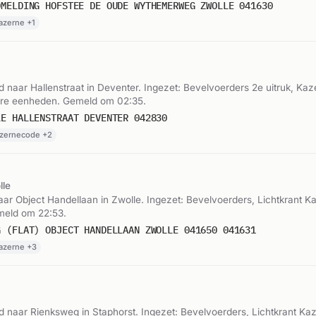
DMELDING HOFSTEE DE OUDE WYTHEMERWEG ZWOLLE 041630
azerne +1
naar Hallenstraat in Deventer. Ingezet: Bevelvoerders 2e uitruk, Ka
ere eenheden. Gemeld om 02:35.
LE HALLENSTRAAT DEVENTER 042830
azernecode +2
lle
r Object Handellaan in Zwolle. Ingezet: Bevelvoerders, Lichtkrant K
meld om 22:53.
G (FLAT) OBJECT HANDELLAAN ZWOLLE 041650 041631
Kazerne +3
naar Rienksweg in Staphorst. Ingezet: Bevelvoerders, Lichtkrant Kaz