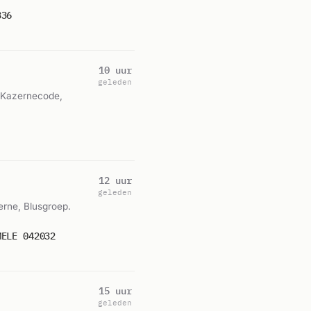
336
10 uur
geleden
, Kazernecode,
12 uur
geleden
erne, Blusgroep.
MELE 042032
15 uur
geleden