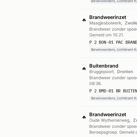
Bevelvoerders, Lichtkrant 
Brandweerinzet
🔥
Maagjesbolwerk,
Zwoll
Brandweer zonder spoed 
Gemeld om 10:21.
P 2 BON-01 PAC BRAN
Bevelvoerders, Lichtkrant K
Buitenbrand
🔥
Bruggepoort,
Dronten
Brandweer zonder spoed
08:36.
P 2 BMD-01 BR BUITE
Bevelvoerders, Lichtkrant 
Brandweerinzet
🔥
Oude Wythemerweg,
Z
Brandweer zonder spoed
Beroepsgroep. Gemeld 