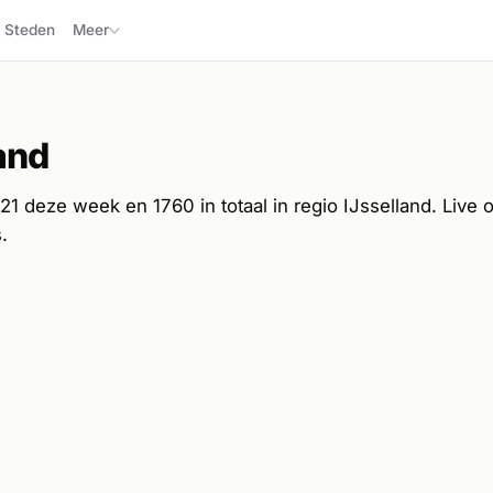
Steden
Meer
and
1 deze week en 1760 in totaal in regio IJsselland. Live op
.
6