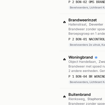
P 2 BON-02 OMS BRAN
Bevelvoerders, Lichtkrant K
Brandweerinzet
🔥
Hallenstraat,
Deventer
Brandweer zonder spoed 
Beroepsgroep en 1 and
P 2 BON-01 NACONTRO
Bevelvoerders 2e uitruk, K
Woningbrand
🔥
Object Handellaan,
Zwo
Brandweer met spoed naa
2 andere eenheden. Ge
P 1 BON-04 BR WONIN
Bevelvoerders, Lichtkrant 
Buitenbrand
🔥
Rienksweg,
Staphorst
Brandweer zonder spoed 