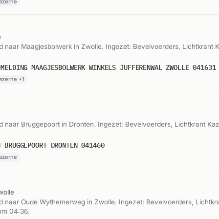
Kazerne
e
naar Maagjesbolwerk in Zwolle. Ingezet: Bevelvoerders, Lichtkrant K
DMELDING MAAGJESBOLWERK WINKELS JUFFERENWAL ZWOLLE 041631
azerne +1
 naar Bruggepoort in Dronten. Ingezet: Bevelvoerders, Lichtkrant K
N BRUGGEPOORT DRONTEN 041460
Kazerne
wolle
 naar Oude Wythemerweg in Zwolle. Ingezet: Bevelvoerders, Lichtkr
om 04:36.