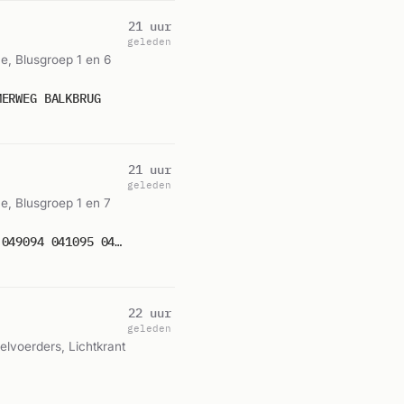
21 uur
geleden
e, Blusgroep 1 en 6
MERWEG BALKBRUG
21 uur
geleden
e, Blusgroep 1 en 7
P 1 BON-01 BR GEZONDHEIDSZORG CTP VELDZICHT BEDRIJFSNR 301 OMMERWEG BALKBRUG 049094 041095 042260 042335 042336
22 uur
geleden
lvoerders, Lichtkrant