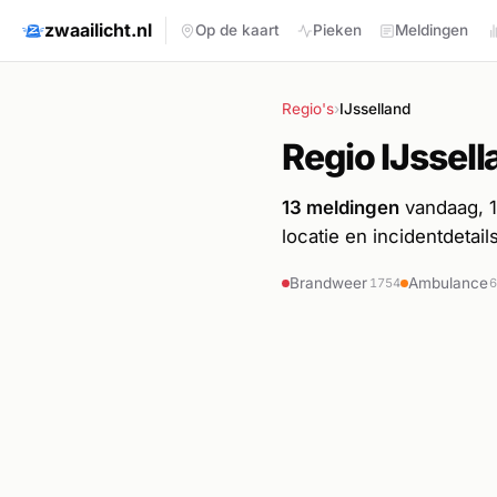
zwaailicht.nl
Op de kaart
Pieken
Meldingen
Regio's
›
IJsselland
Regio IJssell
13 meldingen
vandaag, 12
locatie en incidentdetails
Brandweer
Ambulance
1754