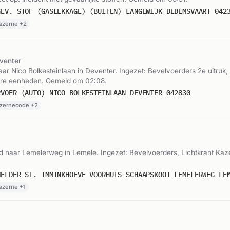
GEV. STOF (GASLEKKAGE) (BUITEN) LANGEWIJK DEDEMSVAART 042
Kazerne +2
venter
r Nico Bolkesteinlaan in Deventer. Ingezet: Bevelvoerders 2e uitruk
ere eenheden. Gemeld om 02:08.
RVOER (AUTO) NICO BOLKESTEINLAAN DEVENTER 042830
azernecode +2
 naar Lemelerweg in Lemele. Ingezet: Bevelvoerders, Lichtkrant Kaz
MELDER ST. IMMINKHOEVE VOORHUIS SCHAAPSKOOI LEMELERWEG LE
azerne +1