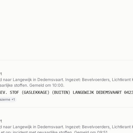
t
naar Langewijk in Dedemsvaart. Ingezet: Bevelvoerders, Lichtkrant 
aarlijke stoffen. Gemeld om 10:00.
GEV. STOF (GASLEKKAGE) (BUITEN) LANGEWIJK DEDEMSVAART 042
azerne +1
t
naar Langewijk in Dedemsvaart. Ingezet: Bevelvoerders, Lichtkrant 
et op: incident met gevaarlijke stoffen. Gemeld om 09:51.