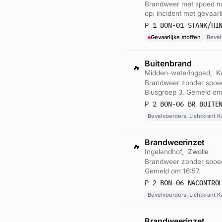
Brandweer met spoed naa
op: incident met gevaarl
P 1 BON-01 STANK/HI
Gevaarlijke stoffen
Bevel
Buitenbrand
🔥
Midden-weteringpad,
K
Brandweer zonder spoed
Blusgroep 3. Gemeld om
P 2 BON-06 BR BUITE
Bevelvoerders, Lichtkrant K
Brandweerinzet
🔥
Ingelandhof,
Zwolle
Brandweer zonder spoed 
Gemeld om 16:57.
P 2 BON-06 NACONTRO
Bevelvoerders, Lichtkrant K
Brandweerinzet