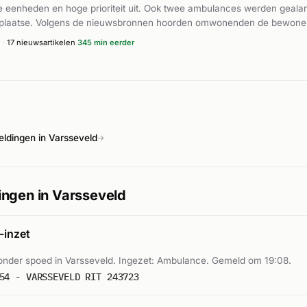
e eenheden en hoge prioriteit uit. Ook twee ambulances werden geala
 plaatse. Volgens de nieuwsbronnen hoorden omwonenden de bewoner
gewond bij de brand en moest naar het ziekenhuis worden vervoerd.
·
17 nieuwsartikelen
345 min eerder
ontrole en wist het vuur te blussen.
ldingen in Varsseveld
→
ngen in Varsseveld
inzet
nder spoed in Varsseveld. Ingezet: Ambulance. Gemeld om 19:08.
54 - VARSSEVELD RIT 243723