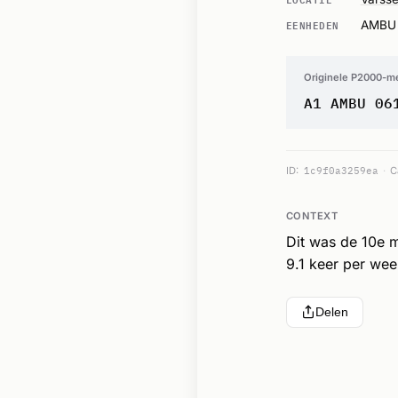
EENHEDEN
AMBU
Originele P2000-m
A1 AMBU 06
ID:
1c9f0a3259ea
C
CONTEXT
Dit was de 10e 
9.1 keer per wee
Delen