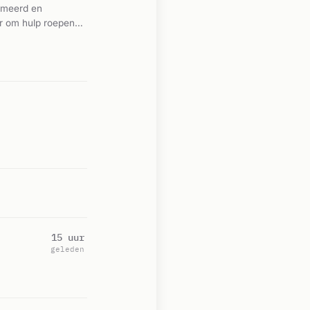
rmeerd en
 om hulp roepen.
 De brandweer had
15 uur
geleden