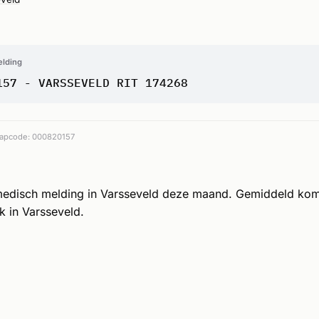
elding
157 - VARSSEVELD RIT 174268
apcode: 000820157
medisch melding in Varsseveld deze maand. Gemiddeld ko
k in Varsseveld.