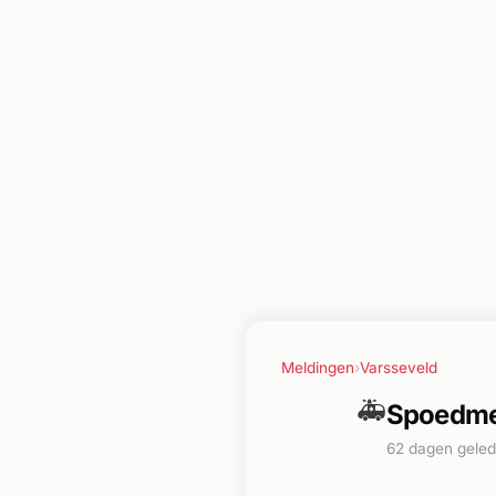
Meldingen
›
Varsseveld
🚑
Spoedmel
62 dagen gele