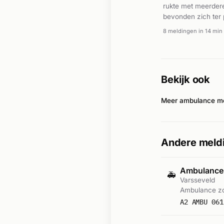
rukte met meerder
bevonden zich ter
Een bewoner werd 
8 meldingen in 14 min
de situatie onder c
Bekijk ook
Meer ambulance me
Andere meldi
Ambulance-
🚑
Varsseveld
Ambulance zo
A2 AMBU 061