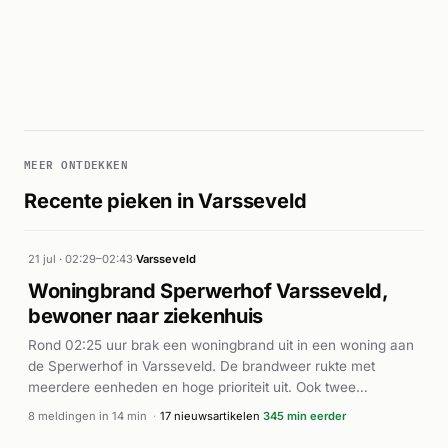
MEER ONTDEKKEN
Recente pieken in Varsseveld
21 jul · 02:29–02:43
·
Varsseveld
Woningbrand Sperwerhof Varsseveld,
bewoner naar ziekenhuis
Rond 02:25 uur brak een woningbrand uit in een woning aan
de Sperwerhof in Varsseveld. De brandweer rukte met
meerdere eenheden en hoge prioriteit uit. Ook twee
ambulances werden gealarmeerd en bevonden zich ter
8 meldingen in 14 min
·
17 nieuwsartikelen
345 min eerder
plaatse. Volgens de nieuwsbronnen hoorden omwonenden