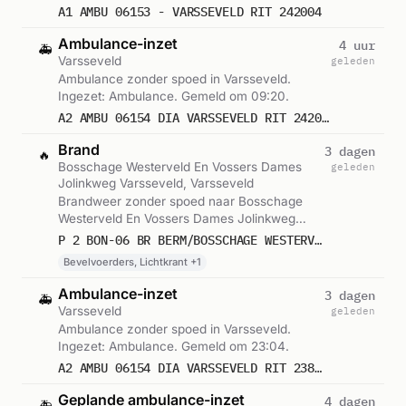
A1 AMBU 06153 - VARSSEVELD RIT 242004
Ambulance-inzet
4 uur
🚑
Varsseveld
geleden
Ambulance zonder spoed in Varsseveld.
Ingezet: Ambulance. Gemeld om 09:20.
A2 AMBU 06154 DIA VARSSEVELD RIT 242001
Brand
3 dagen
🔥
Bosschage Westerveld En Vossers Dames
geleden
Jolinkweg Varsseveld, Varsseveld
Brandweer zonder spoed naar Bosschage
Westerveld En Vossers Dames Jolinkweg
Varsseveld in Varsseveld. Ingezet:
P 2 BON-06 BR BERM/BOSSCHAGE WESTERVELD EN VOSSERS DAMES JOLINKWEG VARSSEVELD 065631
Bevelvoerders, Lichtkrant, Blusgroep. Gemeld
Bevelvoerders, Lichtkrant +1
om 10:00.
Ambulance-inzet
3 dagen
🚑
Varsseveld
geleden
Ambulance zonder spoed in Varsseveld.
Ingezet: Ambulance. Gemeld om 23:04.
A2 AMBU 06154 DIA VARSSEVELD RIT 238449
Geplande ambulance-inzet
4 dagen
🚑