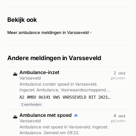
de bewoner om hulp roepen. Een bewoner werd gewond bij
de brand en moest naar het ziekenhuis worden vervoerd. De
brandweer had de situatie onder controle en wist het vuur te
Bekijk ook
blussen.
Meer ambulance meldingen in Varsseveld
→
Andere meldingen in Varsseveld
Ambulance-inzet
2 uur
🚑
Varsseveld
geleden
Ambulance zonder spoed in Varsseveld.
Ingezet: Ambulance, Voorwaardescheppend.
Gemeld om 11:35.
A2 AMBU 06141 VWS VARSSEVELD RIT 242169
2 eenheden
Ambulance met spoed
4 uur
🚑
Varsseveld
geleden
Ambulance met spoed in Varsseveld. Ingezet:
Ambulance. Gemeld om 09:22.