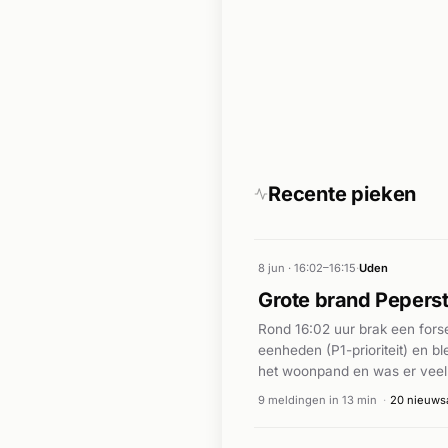
Recente pieken
8 jun · 16:02–16:15
·
Uden
Grote brand Pepers
Rond 16:02 uur brak een fors
eenheden (P1-prioriteit) en b
het woonpand en was er veel 
incident onder controle rond 
9 meldingen in 13 min
·
20 nieuwsa
vermeld.