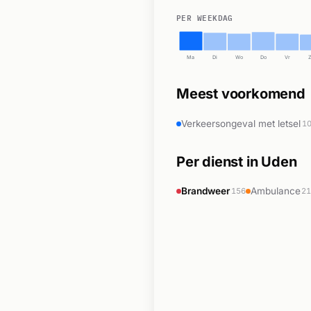
PER WEEKDAG
Ma
Di
Wo
Do
Vr
Meest voorkomend
Verkeersongeval met letsel
1
Per dienst in Uden
Brandweer
Ambulance
156
2