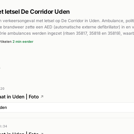
 letsel De Corridor Uden
verkeersongeval met letsel op De Corridor in Uden. Ambulance, polit
De brandweer zette een AED (automatische externe defibrillator) in en v
. Drie ambulances werden ingezet (ritsen 35817, 35818 en 35819), waar
lgens Brabants Dagblad en De Gelderlander was het een ernstig verk
tikelen
2 min eerder
en en hun toestand zijn niet uit de bronnen bekend.
s
:20
at in Uden | Foto
↗
Uden
8:34