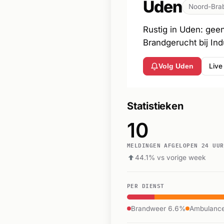
Uden
Noord-Bra
Rustig in Uden: gee
Brandgerucht bij Ind
Live
Volg Uden
Statistieken
10
MELDINGEN AFGELOPEN 24 UUR
44.1% vs vorige week
PER DIENST
Brandweer 6.6%
Ambulanc