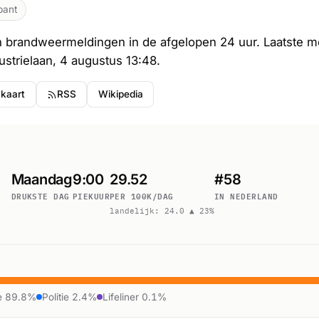
bant
n brandweermeldingen in de afgelopen 24 uur. Laatste m
ustrielaan, 4 augustus 13:48.
 kaart
RSS
Wikipedia
Maandag
9:00
29.52
#58
DRUKSTE DAG
PIEKUUR
PER 100K/DAG
IN NEDERLAND
landelijk: 24.0 ▲ 23%
e 89.8%
Politie 2.4%
Lifeliner 0.1%