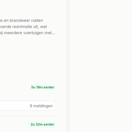
ie en brandweer rukten
oerde reanimatie uit, wat
bij meerdere voertuigen met
eersongeval op De Corridor.
5u 18m eerder
9 meldingen
2u 32m eerder