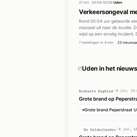
21 mrt · 00:04–00:08
·
Uden
Verkeersongeval met
Rond 00:04 uur gebeurde een 
massaal uit naar de locatie. 
wijst op een ernstig incident
spoed ter plaatse kwamen. Vo
7 meldingen in 4 min
·
23 nieuwsar
Het precieze aantal betrokken
Uden in het nieuw
Brabants Dagblad
8 jun, 21
Grote brand op Peperstra
Grote brand Peperstraat 
De Gelderlander
8 jun, 1