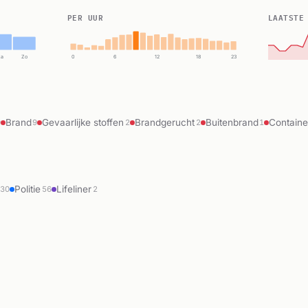
PER UUR
LAATSTE
Za
Zo
0
6
12
18
23
Brand
Gevaarlijke stoffen
Brandgerucht
Buitenbrand
Containe
0
9
2
2
1
Politie
Lifeliner
130
56
2