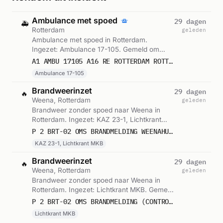
Ambulance met spoed
29 dagen
🚑
Rotterdam
geleden
Ambulance met spoed in Rotterdam.
Ingezet: Ambulance 17-105. Gemeld om
11:36.
A1 AMBU 17105 A16 RE ROTTERDAM ROTTDM BON 106367
Ambulance 17-105
Brandweerinzet
29 dagen
🔥
Weena, Rotterdam
geleden
Brandweer zonder spoed naar Weena in
Rotterdam. Ingezet: KAZ 23-1, Lichtkrant
MKB. Gemeld om 11:36.
P 2 BRT-02 OMS BRANDMELDING WEENAHUIS WEENA ROTTERDAM 170631
KAZ 23-1, Lichtkrant MKB
Brandweerinzet
29 dagen
🔥
Weena, Rotterdam
geleden
Brandweer zonder spoed naar Weena in
Rotterdam. Ingezet: Lichtkrant MKB. Gemeld
om 11:53.
P 2 BRT-02 OMS BRANDMELDING (CONTROLEUR PREVENTIE) WEENAHUIS WEENA ROTTERDAM 179101
Lichtkrant MKB