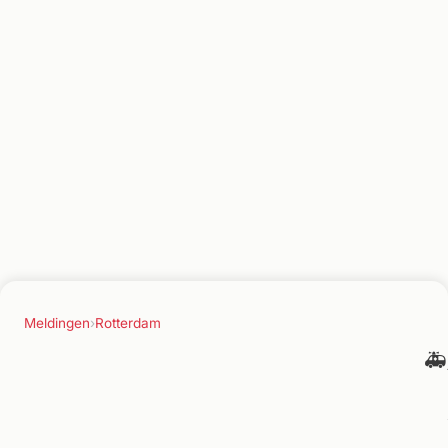
Meldingen
›
Rotterdam
🚑