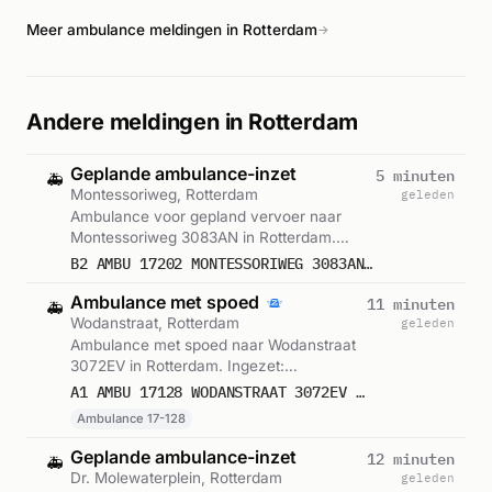
Meer ambulance meldingen in Rotterdam
→
Andere meldingen in Rotterdam
Geplande ambulance-inzet
5 minuten
🚑
Montessoriweg, Rotterdam
geleden
Ambulance voor gepland vervoer naar
Montessoriweg 3083AN in Rotterdam.
Ingezet: Ambulance. Gemeld om 16:04.
B2 AMBU 17202 MONTESSORIWEG 3083AN ROTTERDAM ROTTDM BON 122469
Ambulance met spoed
11 minuten
🚑
Wodanstraat, Rotterdam
geleden
Ambulance met spoed naar Wodanstraat
3072EV in Rotterdam. Ingezet:
Ambulance 17-128. Gemeld om 15:59.
A1 AMBU 17128 WODANSTRAAT 3072EV ROTTERDAM ROTTDM BON 122467
Ambulance 17-128
Geplande ambulance-inzet
12 minuten
🚑
Dr. Molewaterplein, Rotterdam
geleden