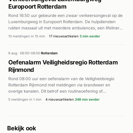
Europoort Rotterdam
Rond 16:50 uur gebeurde een zwaar verkeersongeval op de
Luxemburgweg in Europoort Rotterdam. De hulpdiensten
rukten massaal uit met meerdere ambulances, een lifeliner
en de brandweer (P1). Volgens Nieuws op Beeld was een
10 meldingen in 15 min
·
17 nieuwsartikelen
3 min eerder
persoon bekneld geraakt bij een trailer van P&O Ferries. De
brandweer voerde reddingswerkzaamheden uit voor het
bevrijden van de ingeklemde persoon. Meerdere ambulances
6 aug · 08:00–08:00
·
Rotterdam
werden ingezet voor medische hulpverlening aan het
Oefenalarm Veiligheidsregio Rotterdam
slachtoffer. Het ongeval veroorzaakte een aanzienlijke inzet
Rijnmond
van hulpdiensten op de Luxemburgweg.
Rond 08:00 uur een oefenalarm van de Veiligheidsregio
Rotterdam Rijnmond met meldingen via brandweer en
overige kanalen. Dit betrof een routineoefening of
systeemtest, geen werkelijk incident.
5 meldingen in 1 min
·
4 nieuwsartikelen
348 min eerder
Bekijk ook