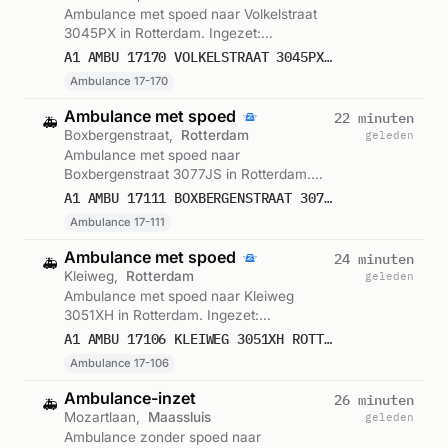
Ambulance met spoed naar Volkelstraat
3045PX in Rotterdam. Ingezet:
Ambulance 17-170. Gemeld om 15:50.
A1 AMBU 17170 VOLKELSTRAAT 3045PX ROTTERDAM ROTTDM BON 122461
Ambulance 17-170
Ambulance met spoed
22 minuten
🚑
Boxbergenstraat,
Rotterdam
geleden
Ambulance met spoed naar
Boxbergenstraat 3077JS in Rotterdam.
Ingezet: Ambulance 17-111. Gemeld om
A1 AMBU 17111 BOXBERGENSTRAAT 3077JS ROTTERDAM ROTTDM BON 122459
15:47.
Ambulance 17-111
Ambulance met spoed
24 minuten
🚑
Kleiweg,
Rotterdam
geleden
Ambulance met spoed naar Kleiweg
3051XH in Rotterdam. Ingezet:
Ambulance 17-106. Gemeld om 15:45.
A1 AMBU 17106 KLEIWEG 3051XH ROTTERDAM ROTTDM BON 122456
Ambulance 17-106
Ambulance-inzet
26 minuten
🚑
Mozartlaan,
Maassluis
geleden
Ambulance zonder spoed naar