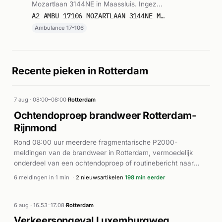
Mozartlaan 3144NE in Maassluis. Ingezet:
Ambulance 17-106. Gemeld om 15:43.
A2 AMBU 17106 MOZARTLAAN 3144NE MAASSLUIS MAASSL BON 122455
Ambulance 17-106
Recente pieken in Rotterdam
7 aug · 08:00–08:00
·
Rotterdam
Ochtendoproep brandweer Rotterdam-
Rijnmond
Rond 08:00 uur meerdere fragmentarische P2000-
meldingen van de brandweer in Rotterdam, vermoedelijk
onderdeel van een ochtendoproep of routinebericht naar
Veiligheidsregio Rotterdam-Rijnmond.
6 meldingen in 1 min
·
2 nieuwsartikelen
198 min eerder
6 aug · 16:53–17:08
·
Rotterdam
Verkeersongeval Luxemburgweg