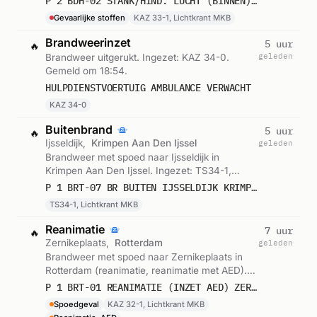
P 2 BDH-02 STANK/HIND. LUCHT (BINNEN) DE POPULIER NIEUWERKERK AD IJSSEL 171151
Gemeld om 21:13.
Gevaarlijke stoffen
KAZ 33-1, Lichtkrant MKB
Brandweerinzet
5 uur
🔥
geleden
Brandweer uitgerukt. Ingezet: KAZ 34-0.
Gemeld om 18:54.
HULPDIENSTVOERTUIG AMBULANCE VERWACHT
KAZ 34-0
Buitenbrand
5 uur
🔥
Ijsseldijk,
Krimpen Aan Den Ijssel
geleden
Brandweer met spoed naar Ijsseldijk in
Krimpen Aan Den Ijssel. Ingezet: TS34-1,
Lichtkrant MKB. Gemeld om 18:45.
P 1 BRT-07 BR BUITEN IJSSELDIJK KRIMPEN AAN DEN IJSSEL 171231
TS34-1, Lichtkrant MKB
Reanimatie
7 uur
🔥
Zernikeplaats,
Rotterdam
geleden
Brandweer met spoed naar Zernikeplaats in
Rotterdam (reanimatie, reanimatie met AED).
Ingezet: KAZ 32-1, Lichtkrant MKB. Gemeld om
P 1 BRT-01 REANIMATIE (INZET AED) ZERNIKEPLAATS ROTTERDAM 179237
16:28.
Spoedgeval
KAZ 32-1, Lichtkrant MKB