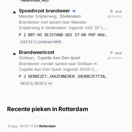
Reanimatie, AED
Spoedinzet brandweer
8 uur
🔥
Meester Snijderweg,
Stellendam
geleden
Brandweer met spoed naar Meester
Snijderweg in Stellendam. Ingezet: KAZ 32-1,
Lichtkrant MKB. Gemeld om 15:36.
P 1 BRT-05 BIJSTAND UGS 17-08 PKP HAVEN MEESTER SNIJDERWEG STELLENDAM 171061
KAZ 32-1, Lichtkrant MKB
Brandweerinzet
9 uur
🔥
Slotlaan,
Capelle Aan Den Ijssel
geleden
Brandweer zonder spoed naar Slotlaan in
Capelle Aan Den Ijssel. Ingezet: SK33-2,
SK33-2, SK33-2 en 3 andere eenheden.
P 2 HERBEZET./KAZERNEREN (HERBEZETTING) BRW. CAPELLE AAN DEN IJSSEL SLOTLAAN CAPELLE AAN DEN IJSSEL 171132
Gemeld om 15:16.
SK33-2, SK33-2 +4
Recente pieken in Rotterdam
6 aug · 16:53–17:08
·
Rotterdam