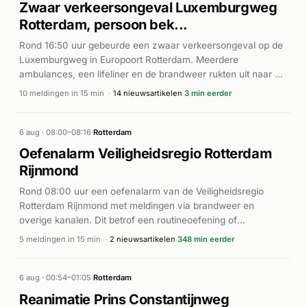
Zwaar verkeersongeval Luxemburgweg
Rotterdam, persoon bek...
Rond 16:50 uur gebeurde een zwaar verkeersongeval op de
Luxemburgweg in Europoort Rotterdam. Meerdere
ambulances, een lifeliner en de brandweer rukten uit naar de
locatie. Volgens Nieuws op Beeld raakte een persoon
10 meldingen in 15 min
·
14 nieuwsartikelen
3 min eerder
bekneld bij een aanhangwagen van P&O Ferries. De
hulpdiensten waren massaal ter plaatse en voerden
reddingswerkzaamheden uit. Het ongeval veroorzaakte een
6 aug · 08:00–08:16
·
Rotterdam
aanzienlijke activiteit onder de hulpdiensten, met meerdere
Oefenalarm Veiligheidsregio Rotterdam
ambulanceteams die zich inspanden om de betrokkenen
Rijnmond
medische zorg te verlenen. Verdere details over het aantal
slachtoffers en de ernst van de verwondingen zijn niet
Rond 08:00 uur een oefenalarm van de Veiligheidsregio
bekendgemaakt.
Rotterdam Rijnmond met meldingen via brandweer en
overige kanalen. Dit betrof een routineoefening of
systeemtest, geen werkelijk incident.
5 meldingen in 15 min
·
2 nieuwsartikelen
348 min eerder
6 aug · 00:54–01:05
·
Rotterdam
Reanimatie Prins Constantijnweg