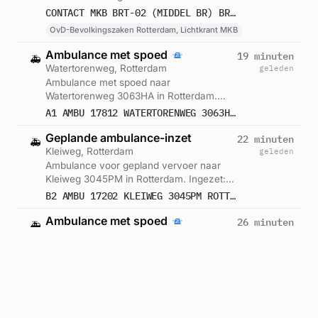
Bevolkingszaken Rotterdam, Lichtkrant
CONTACT MKB BRT-02 (MIDDEL BR) BR WONING (OVD-BZ) (FLAT) MAZESTEYN WATERTORENWEG ROTTERDAM
MKB. Gemeld om 00:01.
OvD-Bevolkingszaken Rotterdam, Lichtkrant MKB
Ambulance met spoed
19 minuten
🚑
Watertorenweg, Rotterdam
geleden
Ambulance met spoed naar
Watertorenweg 3063HA in Rotterdam.
Ingezet: Ambulance. Gemeld om 00:01.
A1 AMBU 17812 WATERTORENWEG 3063HA ROTTERDAM ROTTDM BON 122127
Geplande ambulance-inzet
22 minuten
🚑
Kleiweg, Rotterdam
geleden
Ambulance voor gepland vervoer naar
Kleiweg 3045PM in Rotterdam. Ingezet:
Ambulance. Gemeld om 23:58.
B2 AMBU 17202 KLEIWEG 3045PM ROTTERDAM ROTTDM BON 122148
Ambulance met spoed
26 minuten
🚑
Meiendaal, Rotterdam
geleden
Ambulance met spoed naar Meiendaal
3075KN in Rotterdam. Ingezet:
Ambulance 17-137. Gemeld om 23:54.
A1 (DIA: JA) AMBU 17137 MEIENDAAL 3075KN ROTTERDAM ROTTDM BON 122147
Ambulance 17-137