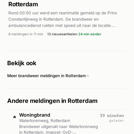
Rotterdam
Rond 00:50 uur werd een reanimatie gemeld op de Prins
Constantijnweg in Rotterdam. De brandweer en
ambulancedienst rukten met spoed uit naar de locatie.
Volgens AD.nl en Alarmeringen werd een traumahelikopter
8 meldingen in 11 min
·
13 nieuwsartikelen
24 min eerder
gealarmeerd voor het incident. Meerdere
ambulanceeenheden en brandweervoertuigen werden
ingezet voor de reanimatie met inzet van AED (automatische
externe defibrillator). De exacte medische uitkomst van het
Bekijk ook
incident is uit de beschikbare berichten niet duidelijk, maar de
snelle inzet van meerdere eenheden wijst op een ernstige
Meer brandweer meldingen in Rotterdam
situatie.
→
Andere meldingen in Rotterdam
Woningbrand
19 minuten
🔥
Watertorenweg, Rotterdam
geleden
Brandweer uitgerukt naar Watertorenweg
in Rotterdam. Ingezet: OvD-