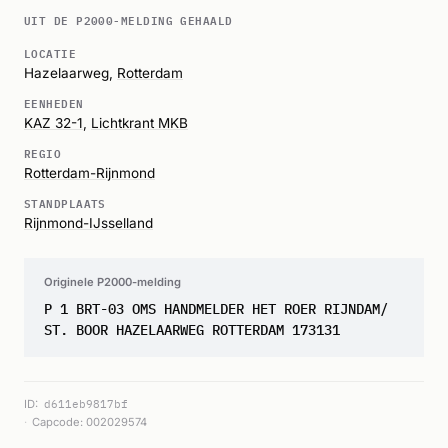
UIT DE P2000-MELDING GEHAALD
LOCATIE
Hazelaarweg,
Rotterdam
EENHEDEN
KAZ 32-1
,
Lichtkrant MKB
REGIO
Rotterdam-Rijnmond
STANDPLAATS
Rijnmond-IJsselland
Originele P2000-melding
P 1 BRT-03 OMS HANDMELDER HET ROER RIJNDAM/
ST. BOOR HAZELAARWEG ROTTERDAM 173131
ID:
d611eb9817bf
Capcode: 002029574