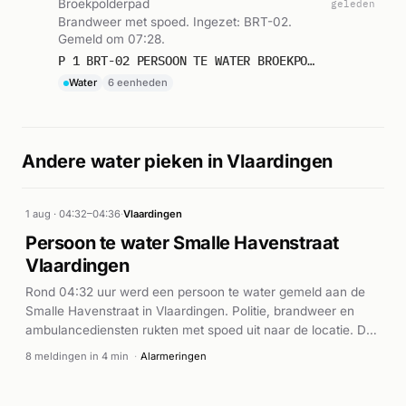
Broekpolderpad
geleden
Brandweer met spoed. Ingezet: BRT-02.
Gemeld om 07:28.
P 1 BRT-02 PERSOON TE WATER BROEKPOLDERPAD V,AARDINGE. 17Y099 179211 170412 173110 170451 179191 159217
Water
6 eenheden
Andere water pieken in Vlaardingen
1 aug · 04:32–04:36
·
Vlaardingen
Persoon te water Smalle Havenstraat
Vlaardingen
Rond 04:32 uur werd een persoon te water gemeld aan de
Smalle Havenstraat in Vlaardingen. Politie, brandweer en
ambulancediensten rukten met spoed uit naar de locatie. De
brandweer werd ingezet met prioriteit 1, terwijl twee
8 meldingen in 4 min
·
Alarmeringen
ambulances zich ter plaatse begaven voor medische
hulpverlening. Tijdens de inzet werd letsel gemeld, waarop