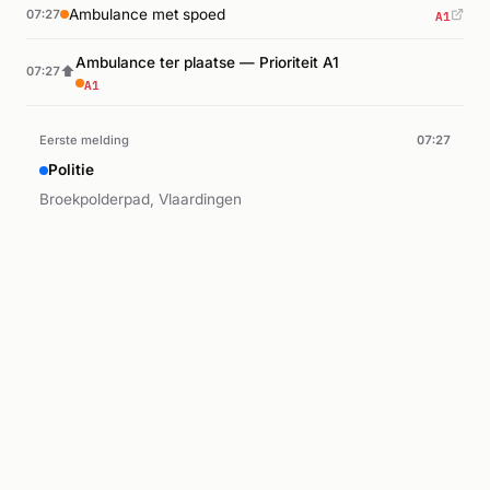
A1
Ambulance met spoed
07:27
Ambulance ter plaatse — Prioriteit A1
⬆
07:27
A1
Eerste melding
07:27
Politie
Broekpolderpad, Vlaardingen