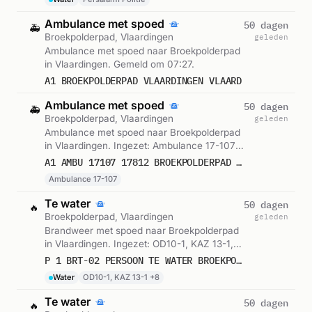
Ambulance met spoed
50 dagen
🚑
Broekpolderpad, Vlaardingen
geleden
Ambulance met spoed naar Broekpolderpad
in Vlaardingen. Gemeld om 07:27.
A1 BROEKPOLDERPAD VLAARDINGEN VLAARD
Ambulance met spoed
50 dagen
🚑
Broekpolderpad, Vlaardingen
geleden
Ambulance met spoed naar Broekpolderpad
in Vlaardingen. Ingezet: Ambulance 17-107.
Gemeld om 07:27.
A1 AMBU 17107 17812 BROEKPOLDERPAD VLAARDINGEN VLAARD BON 93365
Ambulance 17-107
Te water
50 dagen
🔥
Broekpolderpad, Vlaardingen
geleden
Brandweer met spoed naar Broekpolderpad
in Vlaardingen. Ingezet: OD10-1, KAZ 13-1,
KAZ 14-1 en 7 andere eenheden. Gemeld
P 1 BRT-02 PERSOON TE WATER BROEKPOLDERPAD VLAARDINGEN 179099 179211 170412 173111 170451 179191 179237
om 07:28.
Water
OD10-1, KAZ 13-1 +8
Te water
50 dagen
🔥