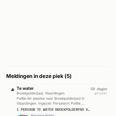
Meldingen in deze piek (5)
Te water
50 dagen
🚔
Broekpolderpad, Vlaardingen
geleden
Politie ter plaatse naar Broekpolderpad in
Vlaardingen. Ingezet: Persalarm Politie.
Gemeld om 07:27.
1 PERSOON TE WATER BROEKPOLDERPAD VLAARDINGEN ICNUM 351187
Water
Persalarm Politie