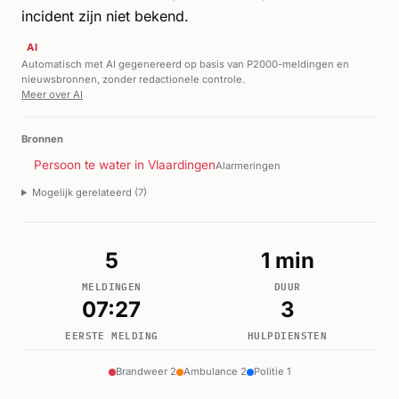
incident zijn niet bekend.
AI
Automatisch met AI gegenereerd op basis van P2000-meldingen en
nieuwsbronnen, zonder redactionele controle.
Meer over AI
Bronnen
Persoon te water in Vlaardingen
Alarmeringen
Mogelijk gerelateerd (7)
5
1 min
MELDINGEN
DUUR
07:27
3
EERSTE MELDING
HULPDIENSTEN
Brandweer 2
Ambulance 2
Politie 1