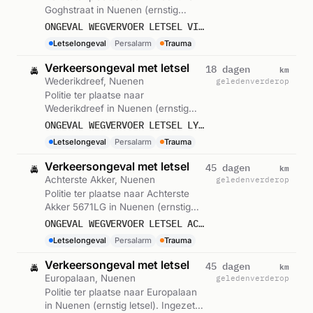
Goghstraat in Nuenen (ernstig
letsel). Ingezet: Persalarm. Gemeld
ONGEVAL WEGVERVOER LETSEL VINCENT VAN GOGHSTRAAT NUENEN
om 13:06.
Letselongeval
Persalarm
Trauma
Verkeersongeval met letsel
km
18 dagen
🚔
Wederikdreef, Nuenen
geleden
verderop
Politie ter plaatse naar
Wederikdreef in Nuenen (ernstig
letsel). Ingezet: Persalarm. Gemeld
ONGEVAL WEGVERVOER LETSEL LYNDAKKERS WEDERIKDREEF NUENEN
om 16:17.
Letselongeval
Persalarm
Trauma
Verkeersongeval met letsel
km
45 dagen
🚔
Achterste Akker, Nuenen
geleden
verderop
Politie ter plaatse naar Achterste
Akker 5671LG in Nuenen (ernstig
letsel). Ingezet: Persalarm. Gemeld
ONGEVAL WEGVERVOER LETSEL ACHTERSTE AKKER 5671LG NUENEN
om 15:24.
Letselongeval
Persalarm
Trauma
Verkeersongeval met letsel
km
45 dagen
🚔
Europalaan, Nuenen
geleden
verderop
Politie ter plaatse naar Europalaan
in Nuenen (ernstig letsel). Ingezet: