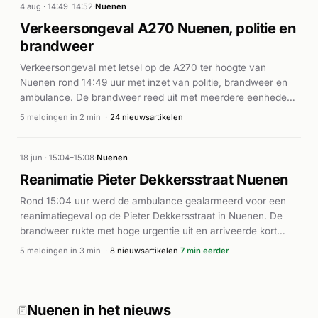
4 aug · 14:49–14:52
·
Nuenen
Verkeersongeval A270 Nuenen, politie en
brandweer
Verkeersongeval met letsel op de A270 ter hoogte van
Nuenen rond 14:49 uur met inzet van politie, brandweer en
ambulance. De brandweer reed uit met meerdere eenheden
op prioriteit P1 naar de plaats van het ongeluk.
5 meldingen in 2 min
·
24 nieuwsartikelen
18 jun · 15:04–15:08
·
Nuenen
Reanimatie Pieter Dekkersstraat Nuenen
Rond 15:04 uur werd de ambulance gealarmeerd voor een
reanimatiegeval op de Pieter Dekkersstraat in Nuenen. De
brandweer rukte met hoge urgentie uit en arriveerde kort
daarna met een AED (automatische externe defibrillator).
5 meldingen in 3 min
·
8 nieuwsartikelen
7 min eerder
Meerdere ambulances waren ter plaatse voor reanimatie van
de patiënt. Volgens de Eindhovens Dagblad en AD.nl speelde
zich op deze locatie een reanimatieincident af. De
brandweer trok het alarm rond 15:08 uur in, waarmee het
Nuenen in het nieuws