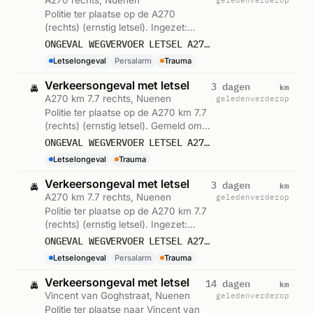
Politie ter plaatse op de A270
(rechts) (ernstig letsel). Ingezet:
Persalarm. Gemeld om 14:52.
ONGEVAL WEGVERVOER LETSEL A270 RE NUENEN
Letselongeval
Persalarm
Trauma
Verkeersongeval met letsel
km
3 dagen
🚔
A270 km 7.7 rechts, Nuenen
geleden
verderop
Politie ter plaatse op de A270 km 7.7
(rechts) (ernstig letsel). Gemeld om
14:52.
ONGEVAL WEGVERVOER LETSEL A270 RE 7,7 NUENEN
Letselongeval
Trauma
Verkeersongeval met letsel
km
3 dagen
🚔
A270 km 7.7 rechts, Nuenen
geleden
verderop
Politie ter plaatse op de A270 km 7.7
(rechts) (ernstig letsel). Ingezet:
Persalarm. Gemeld om 14:49.
ONGEVAL WEGVERVOER LETSEL A270 RE 7,7 NUENEN
Letselongeval
Persalarm
Trauma
Verkeersongeval met letsel
km
14 dagen
🚔
Vincent van Goghstraat, Nuenen
geleden
verderop
Politie ter plaatse naar Vincent van