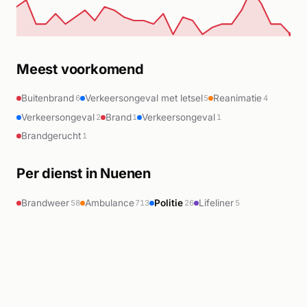
Meest voorkomend
Buitenbrand
Verkeersongeval met letsel
Reanimatie
6
5
4
Verkeersongeval
Brand
Verkeersongeval
2
1
1
Brandgerucht
1
Per dienst in Nuenen
Brandweer
Ambulance
Politie
Lifeliner
58
713
26
5