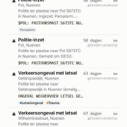
km
50 dagen
🚔
Pol, Nuenen
geleden
verderop
Politie ter plaatse naar Pol 5673TC
in Nuenen. Ingezet: Persalarm.
Gemeld om 08:53.
$POL: PASTOORSMAST 5673TC NUENEN, MOGELIJK EXPLOSIEF AANGETROFFEN. POLITIE DOET ONDERZOEK.
Persalarm
Politie-inzet
km
50 dagen
🚔
Pol, Nuenen
geleden
verderop
Politie ter plaatse naar Pol 5673TC
in Nuenen. Gemeld om 08:53.
$POL: PASTOORSMAST 5673TC NUENEN,
Verkeersongeval met letsel
km
63 dagen
🚔
Geldropsedijk, Nuenen
geleden
verderop
Politie ter plaatse naar
Geldropsedijk in Nuenen (ernstig
letsel). Gemeld om 14:56.
ONGEVAL WEGVERVOER LETSEL GELDROPSEDIJK NUENEN
Letselongeval
Trauma
Verkeersongeval met letsel
km
67 dagen
🚔
Wilhelminastraat, Nuenen
geleden
verderop
Politie ter plaatse naar