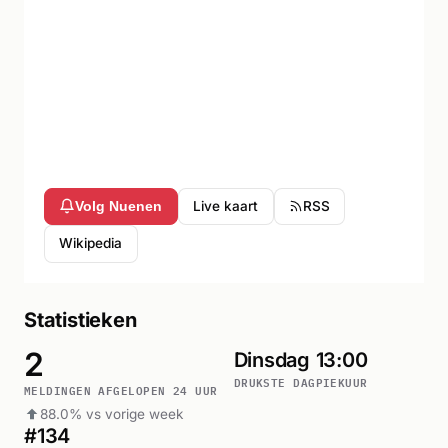
Live kaart
RSS
Volg Nuenen
Wikipedia
Statistieken
2
Dinsdag
13:00
DRUKSTE DAG
PIEKUUR
MELDINGEN AFGELOPEN 24 UUR
88.0% vs vorige week
#134