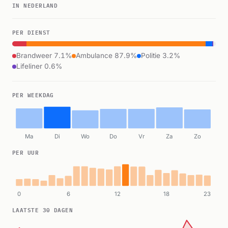
IN NEDERLAND
PER DIENST
Brandweer 7.1%
Ambulance 87.9%
Politie 3.2%
Lifeliner 0.6%
PER WEEKDAG
Ma
Di
Wo
Do
Vr
Za
Zo
PER UUR
0
6
12
18
23
LAATSTE 30 DAGEN