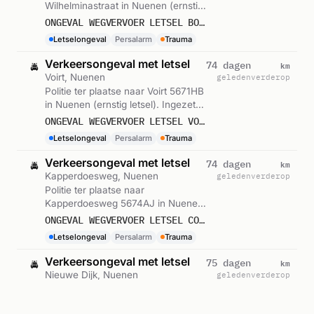
Wilhelminastraat in Nuenen (ernstig
letsel). Ingezet: Persalarm. Gemeld
ONGEVAL WEGVERVOER LETSEL BOORDSEWEG WILHELMINASTRAAT NUENEN
om 08:12.
Letselongeval
Persalarm
Trauma
Verkeersongeval met letsel
km
74 dagen
🚔
Voirt, Nuenen
geleden
verderop
Politie ter plaatse naar Voirt 5671HB
in Nuenen (ernstig letsel). Ingezet:
Persalarm. Gemeld om 16:25.
ONGEVAL WEGVERVOER LETSEL VOIRT 5671HB NUENEN
Letselongeval
Persalarm
Trauma
Verkeersongeval met letsel
km
74 dagen
🚔
Kapperdoesweg, Nuenen
geleden
verderop
Politie ter plaatse naar
Kapperdoesweg 5674AJ in Nuenen
(ernstig letsel). Ingezet: Persalarm.
ONGEVAL WEGVERVOER LETSEL COPPELMANS KAPPERDOESWEG 5674AJ NUENEN
Gemeld om 13:14.
Letselongeval
Persalarm
Trauma
Verkeersongeval met letsel
km
75 dagen
🚔
Nieuwe Dijk, Nuenen
geleden
verderop
Politie ter plaatse naar Nieuwe Dijk
5674PD in Nuenen (ernstig letsel).