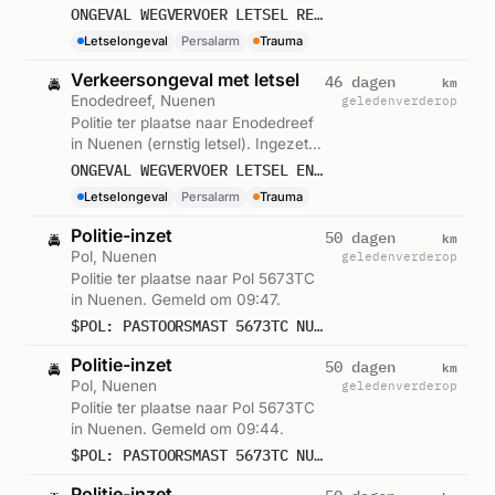
Persalarm. Gemeld om 15:22.
ONGEVAL WEGVERVOER LETSEL REFELING EUROPALAAN NUENEN
Letselongeval
Persalarm
Trauma
Verkeersongeval met letsel
km
46 dagen
🚔
Enodedreef, Nuenen
geleden
verderop
Politie ter plaatse naar Enodedreef
in Nuenen (ernstig letsel). Ingezet:
Persalarm. Gemeld om 19:55.
ONGEVAL WEGVERVOER LETSEL ENODEDREEF NUENEN
Letselongeval
Persalarm
Trauma
Politie-inzet
km
50 dagen
🚔
Pol, Nuenen
geleden
verderop
Politie ter plaatse naar Pol 5673TC
in Nuenen. Gemeld om 09:47.
$POL: PASTOORSMAST 5673TC NUENEN,
Politie-inzet
km
50 dagen
🚔
Pol, Nuenen
geleden
verderop
Politie ter plaatse naar Pol 5673TC
in Nuenen. Gemeld om 09:44.
$POL: PASTOORSMAST 5673TC NUENEN,
Politie-inzet