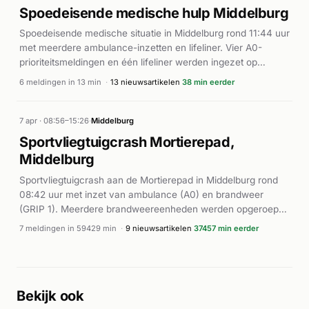
Spoedeisende medische hulp Middelburg
Spoedeisende medische situatie in Middelburg rond 11:44 uur
met meerdere ambulance-inzetten en lifeliner. Vier A0-
prioriteitsmeldingen en één lifeliner werden ingezet op
Kousteensedijk, waarbij directe inzet plaatsvond.
6 meldingen in 13 min
·
13 nieuwsartikelen
38 min eerder
7 apr · 08:56–15:26
·
Middelburg
Sportvliegtuigcrash Mortierepad,
Middelburg
Sportvliegtuigcrash aan de Mortierepad in Middelburg rond
08:42 uur met inzet van ambulance (A0) en brandweer
(GRIP 1). Meerdere brandweereenheden werden opgeroepen
voor reddingswerk bij het ongeval.
7 meldingen in 59429 min
·
9 nieuwsartikelen
37457 min eerder
Bekijk ook