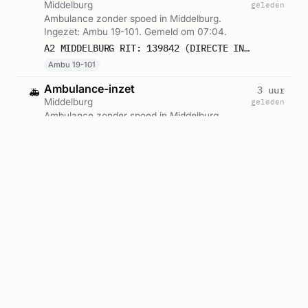
Middelburg
geleden
Ambulance zonder spoed in Middelburg.
Ingezet: Ambu 19-101. Gemeld om 07:04.
A2 MIDDELBURG RIT: 139842 (DIRECTE INZET: JA)
Ambu 19-101
Ambulance-inzet
3 uur
🚑
Middelburg
geleden
Ambulance zonder spoed in Middelburg.
Ingezet: Ambu 19-105. Gemeld om 05:21.
A2 MIDDELBURG RIT: 139830 (DIRECTE INZET: JA)
Ambu 19-105
Ambulance-inzet
11 uur
🚑
Middelburg
geleden
Ambulance zonder spoed in Middelburg.
Ingezet: Ambu 19-126. Gemeld om 21:32.
A2 MIDDELBURG RIT: 139708
Ambu 19-126
Ambulance met spoed
12 uur
🚑
Middelburg
geleden