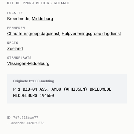
UIT DE P2000-MELDING GEHAALD
LOCATIE
Breedmede,
Middelburg
EENHEDEN
Chauffeursgroep dagdienst
,
Hulpverleningsgroep dagdienst
REGIO
Zeeland
STANDPLAATS
Vlissingen-Middelburg
Originele P2000-melding
P 1 BZB-04 ASS. AMBU (AFHIJSEN) BREEDMEDE
MIDDELBURG 194550
ID:
767d9186ae77
Capcode: 002029573