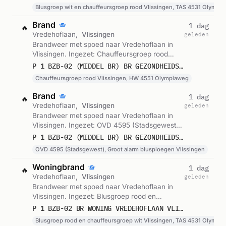
Olympiaweg. Gemeld om 05:12.
Blusgroep wit en chauffeursgroep rood Vlissingen, TAS 4531 Olympi
Brand
1 dag
🔥
Vredehoflaan,
Vlissingen
geleden
Brandweer met spoed naar Vredehoflaan in
Vlissingen. Ingezet: Chauffeursgroep rood
Vlissingen, HW 4551 Olympiaweg. Gemeld om
P 1 BZB-02 (MIDDEL BR) BR GEZONDHEIDSZORG VREDEHOFLAAN VLISSINGEN 194451
21:48.
Chauffeursgroep rood Vlissingen, HW 4551 Olympiaweg
Brand
1 dag
🔥
Vredehoflaan,
Vlissingen
geleden
Brandweer met spoed naar Vredehoflaan in
Vlissingen. Ingezet: OVD 4595 (Stadsgewest),
Groot alarm blusploegen Vlissingen. Gemeld
P 1 BZB-02 (MIDDEL BR) BR GEZONDHEIDSZORG VREDEHOFLAAN VLISSINGEN 194439 194595
om 21:47.
OVD 4595 (Stadsgewest), Groot alarm blusploegen Vlissingen
Woningbrand
1 dag
🔥
Vredehoflaan,
Vlissingen
geleden
Brandweer met spoed naar Vredehoflaan in
Vlissingen. Ingezet: Blusgroep rood en
chauffeursgroep wit Vlissingen, TAS 4531
P 1 BZB-02 BR WONING VREDEHOFLAAN VLISSINGEN 194431
Olympiaweg. Gemeld om 21:46.
Blusgroep rood en chauffeursgroep wit Vlissingen, TAS 4531 Olympi