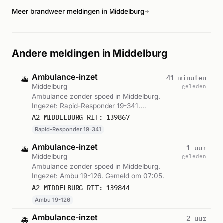
Meer brandweer meldingen in Middelburg
→
Andere meldingen in Middelburg
Ambulance-inzet
41 minuten
🚑
Middelburg
geleden
Ambulance zonder spoed in Middelburg.
Ingezet: Rapid-Responder 19-341.
Gemeld om 08:23.
A2 MIDDELBURG RIT: 139867
Rapid-Responder 19-341
Ambulance-inzet
1 uur
🚑
Middelburg
geleden
Ambulance zonder spoed in Middelburg.
Ingezet: Ambu 19-126. Gemeld om 07:05.
A2 MIDDELBURG RIT: 139844
Ambu 19-126
Ambulance-inzet
2 uur
🚑