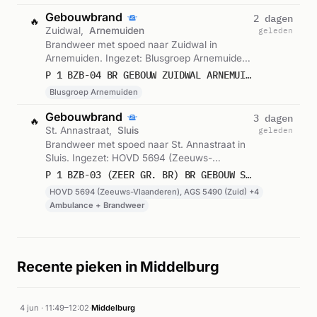
Gebouwbrand
2 dagen
🔥
Zuidwal,
Arnemuiden
geleden
Brandweer met spoed naar Zuidwal in
Arnemuiden. Ingezet: Blusgroep Arnemuiden.
Gemeld om 16:07.
P 1 BZB-04 BR GEBOUW ZUIDWAL ARNEMUIDEN 194534
Blusgroep Arnemuiden
Gebouwbrand
3 dagen
🔥
St. Annastraat,
Sluis
geleden
Brandweer met spoed naar St. Annastraat in
Sluis. Ingezet: HOVD 5694 (Zeeuws-
Vlaanderen), AGS 5490 (Zuid), OVD 4595
P 1 BZB-03 (ZEER GR. BR) BR GEBOUW ST. ANNASTRAAT SLUIS 198590 194595 196534 196695 198599
(Stadsgewest) en 3 andere eenheden.
HOVD 5694 (Zeeuws-Vlaanderen), AGS 5490 (Zuid) +4
Gemeld om 01:37.
Ambulance + Brandweer
Recente pieken in Middelburg
4 jun · 11:49–12:02
·
Middelburg