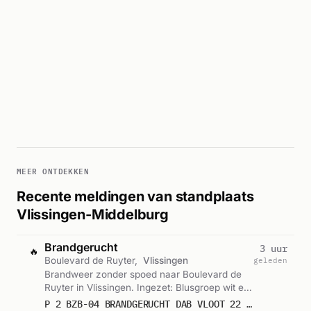
MEER ONTDEKKEN
Recente meldingen van standplaats
Vlissingen-Middelburg
Brandgerucht
3 uur
🔥
Boulevard de Ruyter,
Vlissingen
geleden
Brandweer zonder spoed naar Boulevard de
Ruyter in Vlissingen. Ingezet: Blusgroep wit en
chauffeursgroep rood Vlissingen, TAS 4531
P 2 BZB-04 BRANDGERUCHT DAB VLOOT 22 BOULEVARD DE RUYTER VLISSINGEN 194431