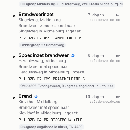
Torenweg, WVD-team Middelburg-
Blusgroep Middelburg-Zuid Torenweg, WVD-team Middelburg-Zuid 
Zuid Torenweg. Gemeld om 19:19.
Brandweerinzet
km
7 dagen
🔥
Singelweg, Middelburg
geleden
verderop
Brandweer zonder spoed naar
Singelweg in Middelburg. Ingezet:
Laddergroep 2 Stromenweg. Gemeld
P 2 BZB-02 ASS. AMBU (AFHIJSEN) SINGELWEG MIDDELBURG 194550
om 07:19.
Laddergroep 2 Stromenweg
Spoedinzet brandweer
km
8 dagen
🔥
Herculesweg, Middelburg
geleden
verderop
Brandweer met spoed naar
Herculesweg in Middelburg. Ingezet:
OVD 4595 (Stadsgewest), Blusgroep
P 1 BZB-02 OMS BRANDMELDING SYNTHOMER HERCULESWEG MIDDELBURG 194530 194550 194595
dagdienst 1e uitruk, Chauffeursgroep
OVD 4595 (Stadsgewest), Blusgroep dagdienst 1e uitruk +4
dagdienst en 3 andere eenheden.
Gemeld om 12:33.
Brand
km
10 dagen
🔥
Kievithof, Middelburg
geleden
verderop
Brandweer met spoed naar
Kievithof in Middelburg. Ingezet:
Blusgroep dagdienst 1e uitruk, TS-
P 1 BZB-04 BR BIJGEBOUW (ELEKTRAKAST) KIEVITHOF MIDDELBURG 194530
4530. Gemeld om 13:45.
Blusgroep dagdienst 1e uitruk, TS-4530