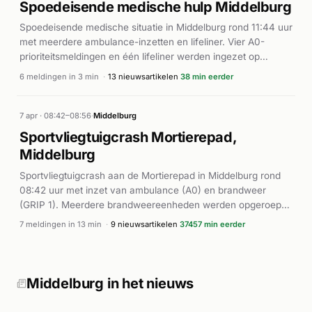
Spoedeisende medische hulp Middelburg
Spoedeisende medische situatie in Middelburg rond 11:44 uur
met meerdere ambulance-inzetten en lifeliner. Vier A0-
prioriteitsmeldingen en één lifeliner werden ingezet op
Kousteensedijk, waarbij directe inzet plaatsvond.
6 meldingen in 3 min
·
13 nieuwsartikelen
38 min eerder
7 apr · 08:42–08:56
·
Middelburg
Sportvliegtuigcrash Mortierepad,
Middelburg
Sportvliegtuigcrash aan de Mortierepad in Middelburg rond
08:42 uur met inzet van ambulance (A0) en brandweer
(GRIP 1). Meerdere brandweereenheden werden opgeroepen
voor reddingswerk bij het ongeval.
7 meldingen in 13 min
·
9 nieuwsartikelen
37457 min eerder
Middelburg in het nieuws