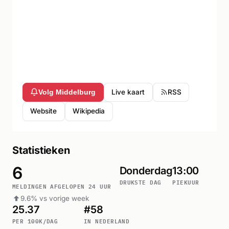
Live kaart
RSS
Volg Middelburg
Website
Wikipedia
Statistieken
6
Donderdag
13:00
DRUKSTE DAG
PIEKUUR
MELDINGEN AFGELOPEN 24 UUR
9.6% vs vorige week
25.37
#58
PER 100K/DAG
IN NEDERLAND