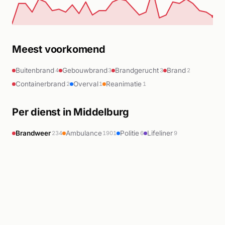
Meest voorkomend
Buitenbrand
Gebouwbrand
Brandgerucht
Brand
4
3
3
2
Containerbrand
Overval
Reanimatie
2
1
1
Per dienst in Middelburg
Brandweer
Ambulance
Politie
Lifeliner
234
1901
6
9