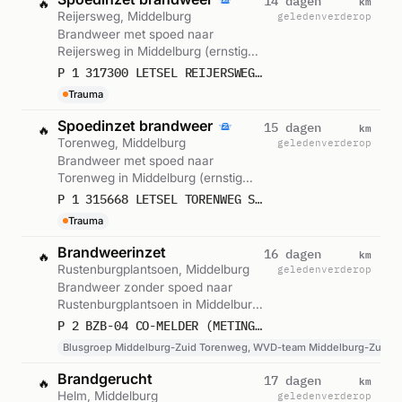
km
14 dagen
🔥
Reijersweg, Middelburg
geleden
verderop
Brandweer met spoed naar
Reijersweg in Middelburg (ernstig
letsel). Gemeld om 11:58.
P 1 317300 LETSEL REIJERSWEG WEGELING MIDDELBURG
Trauma
Spoedinzet brandweer
km
15 dagen
🔥
Torenweg, Middelburg
geleden
verderop
Brandweer met spoed naar
Torenweg in Middelburg (ernstig
letsel). Gemeld om 10:32.
P 1 315668 LETSEL TORENWEG SPINHUISWEG TORENWEG MIDDELBURG
Trauma
Brandweerinzet
km
16 dagen
🔥
Rustenburgplantsoen, Middelburg
geleden
verderop
Brandweer zonder spoed naar
Rustenburgplantsoen in Middelburg.
Ingezet: Blusgroep Middelburg-Zuid
P 2 BZB-04 CO-MELDER (METING) RUSTENBURGPLANTSOEN MIDDELBURG 194533
Torenweg, WVD-team Middelburg-
Blusgroep Middelburg-Zuid Torenweg, WVD-team Middelburg-Zuid 
Zuid Torenweg. Gemeld om 21:22.
Brandgerucht
km
17 dagen
🔥
Helm, Middelburg
geleden
verderop