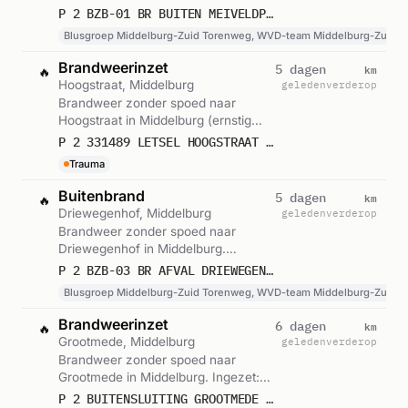
Blusgroep Middelburg-Zuid
P 2 BZB-01 BR BUITEN MEIVELDPAD MIDDELBURG 194533
Torenweg, WVD-team Middelburg-
Blusgroep Middelburg-Zuid Torenweg, WVD-team Middelburg-Zuid 
Zuid Torenweg. Gemeld om 07:43.
Brandweerinzet
km
5 dagen
🔥
Hoogstraat, Middelburg
geleden
verderop
Brandweer zonder spoed naar
Hoogstraat in Middelburg (ernstig
letsel). Gemeld om 04:38.
P 2 331489 LETSEL HOOGSTRAAT KOESTRAAT HOOGSTRAAT MIDDELBURG
Trauma
Buitenbrand
km
5 dagen
🔥
Driewegenhof, Middelburg
geleden
verderop
Brandweer zonder spoed naar
Driewegenhof in Middelburg.
Ingezet: Blusgroep Middelburg-Zuid
P 2 BZB-03 BR AFVAL DRIEWEGENHOF MIDDELBURG 194533
Torenweg, WVD-team Middelburg-
Blusgroep Middelburg-Zuid Torenweg, WVD-team Middelburg-Zuid 
Zuid Torenweg. Gemeld om 23:40.
Brandweerinzet
km
6 dagen
🔥
Grootmede, Middelburg
geleden
verderop
Brandweer zonder spoed naar
Grootmede in Middelburg. Ingezet:
Blusgroep Middelburg-Zuid
P 2 BUITENSLUITING GROOTMEDE MIDDELBURG 194533