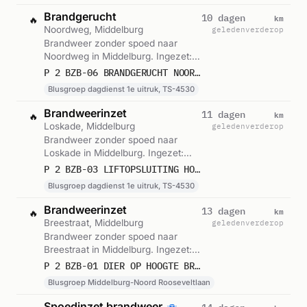
Brandgerucht
km
10 dagen
🔥
Noordweg, Middelburg
geleden
verderop
Brandweer zonder spoed naar
Noordweg in Middelburg. Ingezet:
Blusgroep dagdienst 1e uitruk, TS-
P 2 BZB-06 BRANDGERUCHT NOORDWEG MIDDELBURG 194530
4530. Gemeld om 11:53.
Blusgroep dagdienst 1e uitruk, TS-4530
Brandweerinzet
km
11 dagen
🔥
Loskade, Middelburg
geleden
verderop
Brandweer zonder spoed naar
Loskade in Middelburg. Ingezet:
Blusgroep dagdienst 1e uitruk, TS-
P 2 BZB-03 LIFTOPSLUITING HOTEL DE NIEUWE DOELEN LOSKADE MIDDELBURG 194530
4530. Gemeld om 10:45.
Blusgroep dagdienst 1e uitruk, TS-4530
Brandweerinzet
km
13 dagen
🔥
Breestraat, Middelburg
geleden
verderop
Brandweer zonder spoed naar
Breestraat in Middelburg. Ingezet:
Blusgroep Middelburg-Noord
P 2 BZB-01 DIER OP HOOGTE BREESTRAAT MIDDELBURG 194535
Rooseveltlaan. Gemeld om 12:20.
Blusgroep Middelburg-Noord Rooseveltlaan
Spoedinzet brandweer