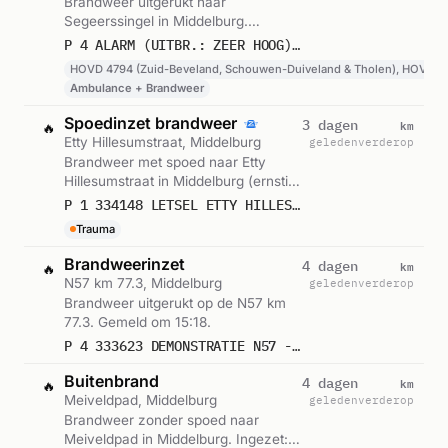
Brandweer uitgerukt naar
Segeerssingel in Middelburg.
Ingezet: HOVD 4794 (Zuid-
P 4 ALARM (UITBR.: ZEER HOOG) FASEWISSELING NATUURBRAND ZLD SEGEERSSINGEL MIDDELBURG
Beveland, Schouwen-Duiveland &
HOVD 4794 (Zuid-Beveland, Schouwen-Duiveland & Tholen), HOVD 5
Tholen), HOVD 5694 (Zeeuws-
Ambulance + Brandweer
Vlaanderen), OVD 4595
(Stadsgewest) en 5 andere
Spoedinzet brandweer
km
3 dagen
🔥
eenheden. Gemeld om 13:28.
Etty Hillesumstraat, Middelburg
geleden
verderop
Brandweer met spoed naar Etty
Hillesumstraat in Middelburg (ernstig
letsel). Gemeld om 21:32.
P 1 334148 LETSEL ETTY HILLESUMSTRAAT MIDDELBURG
Trauma
Brandweerinzet
km
4 dagen
🔥
N57 km 77.3, Middelburg
geleden
verderop
Brandweer uitgerukt op de N57 km
77.3. Gemeld om 15:18.
P 4 333623 DEMONSTRATIE N57 - HAVENPOORTWEG 77,3 MIDDELBURG
Buitenbrand
km
4 dagen
🔥
Meiveldpad, Middelburg
geleden
verderop
Brandweer zonder spoed naar
Meiveldpad in Middelburg. Ingezet: