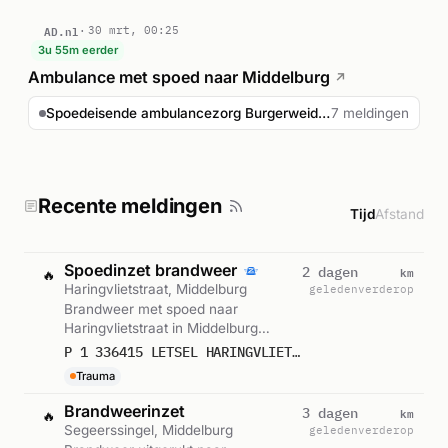
AD.nl
30 mrt, 00:25
3u 55m eerder
Ambulance met spoed naar Middelburg
↗
Spoedeisende ambulancezorg Burgerweidestraat Middelburg
7 meldingen
Recente meldingen
Tijd
Afstand
Spoedinzet brandweer
km
2 dagen
🔥
Haringvlietstraat, Middelburg
geleden
verderop
Brandweer met spoed naar
Haringvlietstraat in Middelburg
(ernstig letsel). Gemeld om 10:34.
P 1 336415 LETSEL HARINGVLIETSTRAAT MIDDELBURG
Trauma
Brandweerinzet
km
3 dagen
🔥
Segeerssingel, Middelburg
geleden
verderop