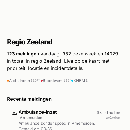
Regio Zeeland
123 meldingen
vandaag, 952 deze week en 14029
in totaal in regio Zeeland. Live op de kaart met
prioriteit, locatie en incidentdetails.
Ambulance
Brandweer
KNRM
12674
1354
1
Recente meldingen
Ambulance-inzet
35 minuten
🚑
Arnemuiden
geleden
Ambulance zonder spoed in Arnemuiden.
Gemeld om 00:36.