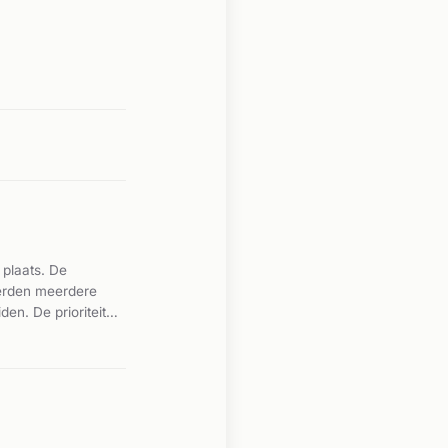
 plaats. De
erden meerdere
en. De prioriteit
ht van meerdere
ader gepubliceerd.