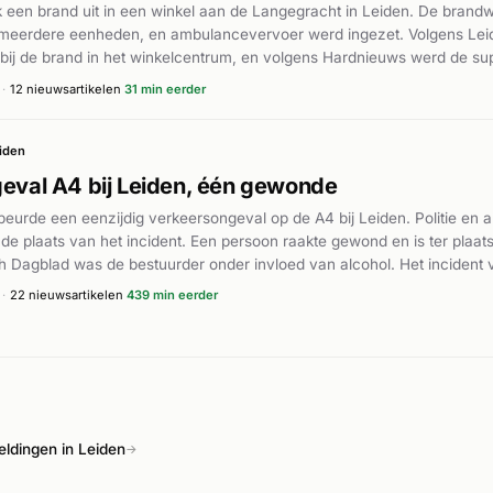
k een brand uit in een winkel aan de Langegracht in Leiden. De brand
t meerdere eenheden, en ambulancevervoer werd ingezet. Volgens Le
 bij de brand in het winkelcentrum, en volgens Hardnieuws werd de su
de het incident als middelbrand. De precieze omvang van de brand en h
·
12 nieuwsartikelen
31 min eerder
p basis van de beschikbare informatie niet nader bekend. De brand we
heden bestreden.
iden
geval A4 bij Leiden, één gewonde
eurde een eenzijdig verkeersongeval op de A4 bij Leiden. Politie en 
 de plaats van het incident. Een persoon raakte gewond en is ter plaat
h Dagblad was de bestuurder onder invloed van alcohol. Het incident
en op de autosnelweg. De hulpdiensten hadden de situatie snel onder 
·
22 nieuwsartikelen
439 min eerder
ldingen in Leiden
→