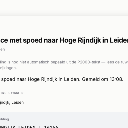
e met spoed naar Hoge Rijndijk in Leide
den
ing is nog niet automatisch bepaald uit de P2000-tekst — lees de ruw
ijzingen.
spoed naar Hoge Rijndijk in Leiden. Gemeld om 13:08.
DING GEHAALD
jndijk,
Leiden
elding
JNDIJK LEIDEN : 16166