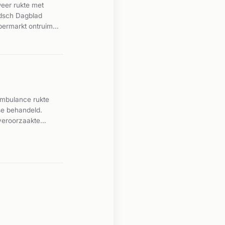
weer rukte met
idsch Dagblad
permarkt ontruimd.
et aantal
rd door de inzet
ambulance rukte
se behandeld.
 veroorzaakte
controle.