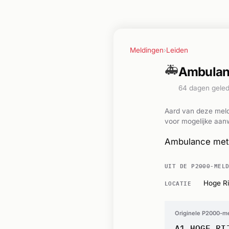
Meldingen
›
Leiden
🚑
Ambulanc
64 dagen gele
Aard van deze meld
voor mogelijke aanw
Ambulance met 
UIT DE P2000-MEL
LOCATIE
Hoge Ri
Originele P2000-m
A1 HOGE RI