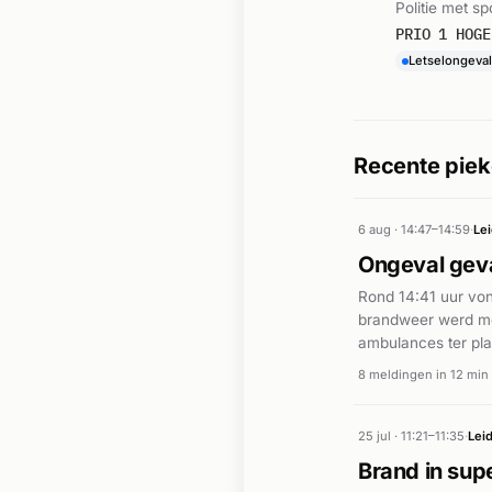
Politie met sp
PRIO 1 HOGE
Letselongeval
Recente piek
6 aug · 14:47–14:59
·
Le
Ongeval geva
Rond 14:41 uur von
brandweer werd me
ambulances ter pla
van de meldingen e
8 meldingen in 12 min
hulpdiensten verei
25 jul · 11:21–11:35
·
Lei
Brand in sup