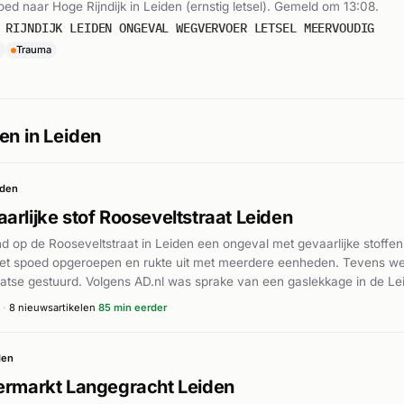
oed naar Hoge Rijndijk in Leiden (ernstig letsel). Gemeld om 13:08.
 RIJNDIJK LEIDEN ONGEVAL WEGVERVOER LETSEL MEERVOUDIG
Trauma
en in Leiden
iden
arlijke stof Rooseveltstraat Leiden
d op de Rooseveltstraat in Leiden een ongeval met gevaarlijke stoffen
t spoed opgeroepen en rukte uit met meerdere eenheden. Tevens w
atse gestuurd. Volgens AD.nl was sprake van een gaslekkage in de Leid
n de snelle opeenvolging duiden op een ernstige situatie die aandac
·
8 nieuwsartikelen
85 min eerder
ste. Details over gewonden of de precieze aard van de stof zijn niet n
den
ermarkt Langegracht Leiden