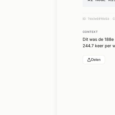
ID:
76b3e0f90d16
C
CONTEXT
Dit was de 188e
244.7 keer per w
Delen