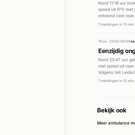
Rond 11:18 uur bra
spoed uit (P1) me
ontstond veel rook
AD.nl classificeer
7 meldingen in 13 min
betrokkenen zijn o
van meerdere een
16 jul · 23:52–00:04
·
Le
Eenzijdig on
Rond 23:47 uur geb
met spoed uit naar
Volgens het Leidsc
verkeersverstoring
7 meldingen in 12 min
Bekijk ook
Meer ambulance me