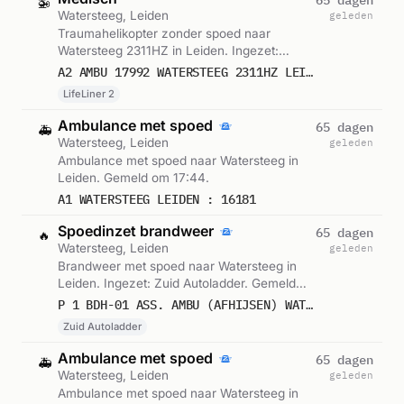
🚁
Watersteeg, Leiden
geleden
Traumahelikopter zonder spoed naar
Watersteeg 2311HZ in Leiden. Ingezet:
LifeLiner 2. Gemeld om 17:44.
A2 AMBU 17992 WATERSTEEG 2311HZ LEIDEN LEIDEN BON 85479
LifeLiner 2
Ambulance met spoed
65 dagen
🚑
Watersteeg, Leiden
geleden
Ambulance met spoed naar Watersteeg in
Leiden. Gemeld om 17:44.
A1 WATERSTEEG LEIDEN : 16181
Spoedinzet brandweer
65 dagen
🔥
Watersteeg, Leiden
geleden
Brandweer met spoed naar Watersteeg in
Leiden. Ingezet: Zuid Autoladder. Gemeld
om 17:46.
P 1 BDH-01 ASS. AMBU (AFHIJSEN) WATERSTEEG LEIDEN 164252
Zuid Autoladder
Ambulance met spoed
65 dagen
🚑
Watersteeg, Leiden
geleden
Ambulance met spoed naar Watersteeg in