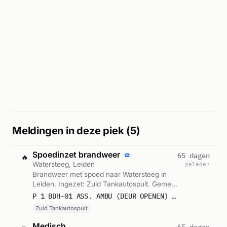
Meldingen in deze piek (5)
Spoedinzet brandweer
65 dagen
🔥
Watersteeg, Leiden
geleden
Brandweer met spoed naar Watersteeg in
Leiden. Ingezet: Zuid Tankautospuit. Gemeld
om 17:34.
P 1 BDH-01 ASS. AMBU (DEUR OPENEN) WATERSTEEG LEIDEN 164230
Zuid Tankautospuit
Medisch
65 dagen