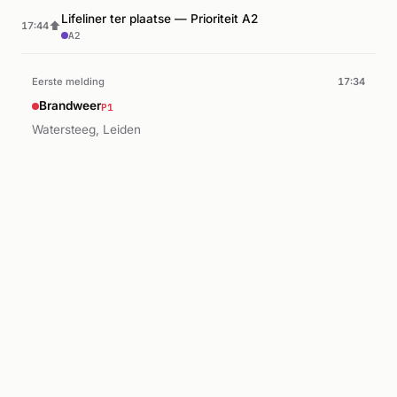
Lifeliner ter plaatse — Prioriteit A2
⬆
17:44
A2
Eerste melding
17:34
P1
Brandweer
Watersteeg, Leiden