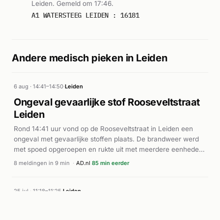
Leiden. Gemeld om 17:46.
A1 WATERSTEEG LEIDEN : 16181
Andere medisch pieken in Leiden
6 aug · 14:41–14:50
·
Leiden
Ongeval gevaarlijke stof Rooseveltstraat
Leiden
Rond 14:41 uur vond op de Rooseveltstraat in Leiden een
ongeval met gevaarlijke stoffen plaats. De brandweer werd
met spoed opgeroepen en rukte uit met meerdere eenheden.
Tevens werden meerdere ambulances ter plaatse gestuurd.
8 meldingen in 9 min
·
AD.nl
85 min eerder
Volgens AD.nl was sprake van een gaslekkage in de Leiden.
De prioriteit van de meldingen en de snelle opeenvolging
duiden op een ernstige situatie die aandacht van meerdere
25 jul · 11:18–11:25
·
Leiden
hulpdiensten vereiste. Details over gewonden of de precieze
Brand in supermarkt Langegracht Leiden
aard van de stof zijn niet nader gepubliceerd.