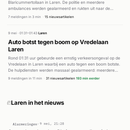
Blaricummertollaan in Laren. De politie en meerdere
ambulances werden gealarmeerd en rukten uit naar de
plaats van het ongeval. Naar aanleiding van de ernst van het
7 meldingen in 3 min
·
15 nieuwsartikelen
incident werd ook een traumahelikopter gealarmeerd.
Volgens het incident-overzicht waren minstens twee
gewonden betrokken bij het ongeluk. De exacte toedracht en
9 mei · 01:31–01:43
·
Laren
verdere hulpverlening worden onderzocht.
Auto botst tegen boom op Vredelaan
Laren
Rond 01:31 uur gebeurde een ernstig verkeersongeval op de
Vredelaan in Laren waarbij een auto tegen een boom botste.
De hulpdiensten werden massaal gealarmeerd: meerdere
ambulances, politie en brandweer (P1) kwamen ter plaatse.
9 meldingen in 11 min
·
31 nieuwsartikelen
193 min eerder
De bestuurder van het voertuig raakte gewond en moest
naar het ziekenhuis worden vervoerd. Volgens de
nieuwsberichten liep het slachtoffer letsel op en was
medische hulp noodzakelijk. De snelheid van de
Laren in het nieuws
eenhedenaanwending en het aantal gealarmeerde
ambulances duidt op een ernstig ongeval. De exacte oorzaak
van de aanrijding is niet bekend.
Alarmeringen
9 mei, 21:28