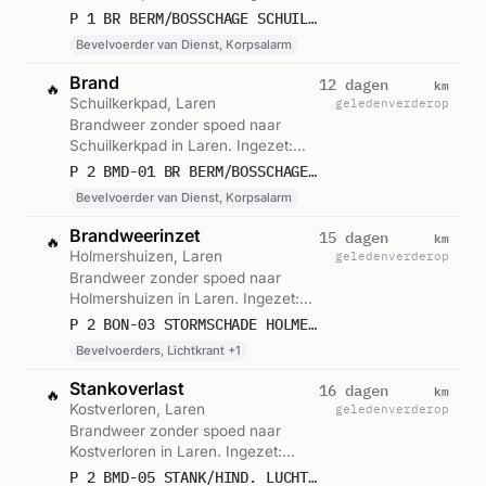
Bevelvoerder van Dienst,
P 1 BR BERM/BOSSCHAGE SCHUILKERKPAD LAREN NH
Korpsalarm. Gemeld om 17:46.
Bevelvoerder van Dienst, Korpsalarm
Brand
km
12 dagen
🔥
Schuilkerkpad, Laren
geleden
verderop
Brandweer zonder spoed naar
Schuilkerkpad in Laren. Ingezet:
Bevelvoerder van Dienst,
P 2 BMD-01 BR BERM/BOSSCHAGE SCHUILKERKPAD LAREN NH 142331
Korpsalarm. Gemeld om 17:44.
Bevelvoerder van Dienst, Korpsalarm
Brandweerinzet
km
15 dagen
🔥
Holmershuizen, Laren
geleden
verderop
Brandweer zonder spoed naar
Holmershuizen in Laren. Ingezet:
Bevelvoerders, Lichtkrant,
P 2 BON-03 STORMSCHADE HOLMERSHUIZEN LAREN GE 064241
Blusgroep. Gemeld om 15:35.
Bevelvoerders, Lichtkrant +1
Stankoverlast
km
16 dagen
🔥
Kostverloren, Laren
geleden
verderop
Brandweer zonder spoed naar
Kostverloren in Laren. Ingezet:
Bevelvoerder van Dienst,
P 2 BMD-05 STANK/HIND. LUCHT KOSTVERLOREN LAREN NH 142331