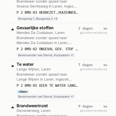
Brandweer zonder spoed naar
Groene Gerritsweg in Laren. Ingezet:
Blusgroep 1, Blusgroep 2, Bvd en 3
P 2 BMD-03 HERBEZET./KAZERNEREN (HERBEZETTING) KAZERNE LAREN GROENE GERRITSWEG LAREN NH 142831
andere eenheden. Gemeld om 14:55.
Blusgroep 1, Blusgroep 2 +4
Gevaarlijke stoffen
km
2 dagen
🔥
Mendes Da Costalaan, Laren
geleden
verderop
Brandweer zonder spoed naar
Mendes Da Costalaan in Laren.
Ingezet: Bevelvoerder van Dienst,
P 2 BMD-02 ONGEVAL GEV. STOF (GASLEKKAGE) (BUITEN) MENDES DA COSTALAAN LAREN NH 142091 142331
Korpsalarm, OVD cluster 2. Let op:
Bevelvoerder van Dienst, Korpsalarm +1
incident met gevaarlijke stoffen.
Gemeld om 09:16.
Te water
km
7 dagen
🔥
Lange Wijnen, Laren
geleden
verderop
Brandweer zonder spoed naar
Lange Wijnen in Laren. Ingezet:
Bevelvoerder van Dienst,
P 2 BMD-01 DIER TE WATER LANGE WIJNEN LAREN NH 142331
Korpsalarm, Duiksectie. Gemeld om
Water
15:49.
Bevelvoerder van Dienst, Korpsalarm +1
Brandweerinzet
km
9 dagen
🔥
Deventerweg, Laren
geleden
verderop
Brandweer zonder spoed naar