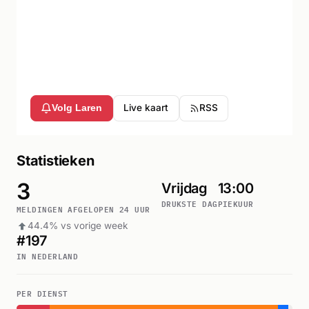
Live kaart
RSS
Volg Laren
Statistieken
3
Vrijdag
13:00
DRUKSTE DAG
PIEKUUR
MELDINGEN AFGELOPEN 24 UUR
44.4% vs vorige week
#197
IN NEDERLAND
PER DIENST