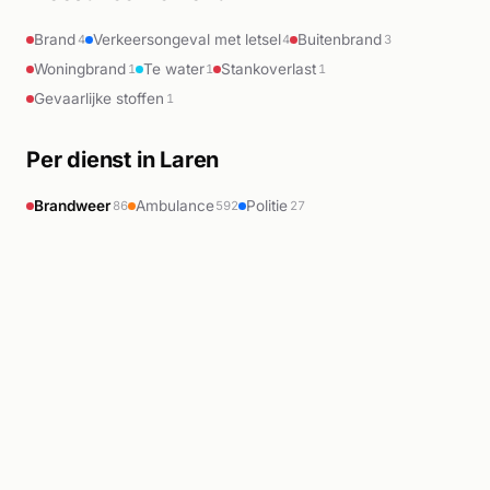
Brand
Verkeersongeval met letsel
Buitenbrand
4
4
3
Woningbrand
Te water
Stankoverlast
1
1
1
Gevaarlijke stoffen
1
Per dienst in Laren
Brandweer
Ambulance
Politie
86
592
27