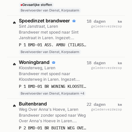
Korpsalarm. Let op: incident met
Gevaarlijke stoffen
gevaarlijke stoffen. Gemeld om
Bevelvoerder van Dienst, Korpsalarm
20:22.
Spoedinzet brandweer
km
18 dagen
🔥
Sint Janstraat, Laren
geleden
verderop
Brandweer met spoed naar Sint
Janstraat in Laren. Ingezet:
Bevelvoerder van Dienst,
P 1 BMD-01 ASS. AMBU (TILASSISTENTIE) SINT JANSTRAAT LAREN NH 142331
Korpsalarm. Gemeld om 08:18.
Bevelvoerder van Dienst, Korpsalarm
Woningbrand
km
18 dagen
🔥
Kloosterweg, Laren
geleden
verderop
Brandweer met spoed naar
Kloosterweg in Laren. Ingezet:
Bevelvoerder van Dienst,
P 1 BMD-01 BR WONING KLOOSTERWEG LAREN NH 142152 142331
Korpsalarm, Bevelvoerder van
Bevelvoerder van Dienst, Korpsalarm +4
Dienst Beroepsgroep en 3 andere
eenheden. Gemeld om 18:50.
Buitenbrand
km
22 dagen
🔥
Weg Over Anna's Hoeve, Laren
geleden
verderop
Brandweer zonder spoed naar Weg
Over Anna's Hoeve in Laren.
Ingezet: Bevelvoerder van Dienst
P 2 BMD-01 BR BUITEN WEG OVER ANNA'S HOEVE LAREN NH 142131