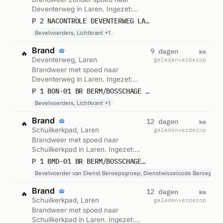
Deventerweg in Laren. Ingezet:
Bevelvoerders, Lichtkrant,
P 2 NACONTROLE DEVENTERWEG LAREN GE
Blusgroep. Gemeld om 12:32.
Bevelvoerders, Lichtkrant +1
Brand
km
9 dagen
🔥
Deventerweg, Laren
geleden
verderop
Brandweer met spoed naar
Deventerweg in Laren. Ingezet:
Bevelvoerders, Lichtkrant,
P 1 BON-01 BR BERM/BOSSCHAGE DEVENTERWEG LAREN GE 064241
Blusgroep. Gemeld om 12:31.
Bevelvoerders, Lichtkrant +1
Brand
km
12 dagen
🔥
Schuilkerkpad, Laren
geleden
verderop
Brandweer met spoed naar
Schuilkerkpad in Laren. Ingezet:
Bevelvoerder van Dienst
P 1 BMD-01 BR BERM/BOSSCHAGE SCHUILKERKPAD LAREN NH 142131
Beroepsgroep, Dienstwisselcode
Bevelvoerder van Dienst Beroepsgroep, Dienstwisselcode Beroepsgr
Beroepsgroep, Lichtkrant. Gemeld
om 17:49.
Brand
km
12 dagen
🔥
Schuilkerkpad, Laren
geleden
verderop
Brandweer met spoed naar
Schuilkerkpad in Laren. Ingezet: