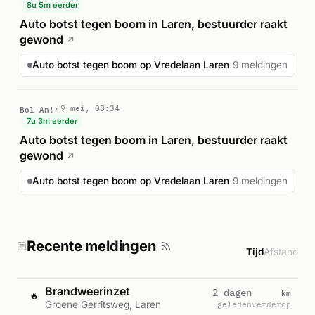
8u 5m eerder
Auto botst tegen boom in Laren, bestuurder raakt
gewond
↗
Auto botst tegen boom op Vredelaan Laren
9 meldingen
Bol-An!
9 mei, 08:34
7u 3m eerder
Auto botst tegen boom in Laren, bestuurder raakt
gewond
↗
Auto botst tegen boom op Vredelaan Laren
9 meldingen
Recente meldingen
Tijd
Afstand
Brandweerinzet
km
2 dagen
🔥
Groene Gerritsweg, Laren
geleden
verderop