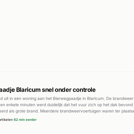
dje Blaricum snel onder controle
d uit in een woning aan het Bierwegpaadje in Blaricum. De brandweer 
nen enkele minuten werd duidelijk dat het vuur zich op het dak bevond 
ceerd als grote brand. Meerdere brandweervoertuigen waren ter plaatse
snel onder controle gebracht. Rond 14:25 uur werd ook de ambulanc
rtikelen
62 min eerder
veel rookontwikkeling, maar de brand werd efficiënt bestreden en opg