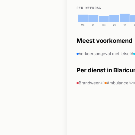
PER WEEKDAG
Ma
Di
Wo
Do
Vr
Meest voorkomend
Verkeersongeval met letsel
6
Per dienst in Blaric
Brandweer
Ambulance
40
82