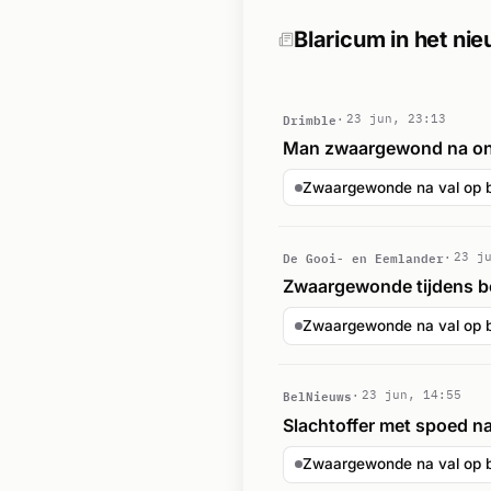
Blaricum in het ni
Drimble
23 jun, 23:13
Man zwaargewond na ong
Zwaargewonde na val op 
De Gooi- en Eemlander
23 j
Zwaargewonde tijdens b
Zwaargewonde na val op 
BelNieuws
23 jun, 14:55
Slachtoffer met spoed n
Zwaargewonde na val op 