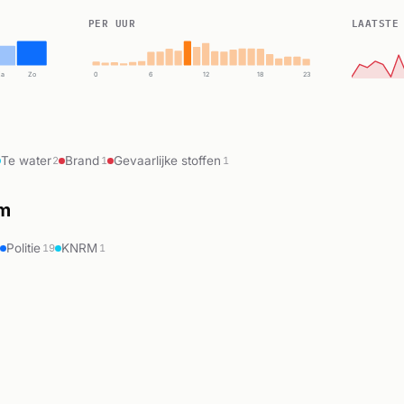
PER UUR
LAATSTE
Za
Zo
0
6
12
18
23
Te water
Brand
Gevaarlijke stoffen
2
1
1
um
Politie
KNRM
9
19
1