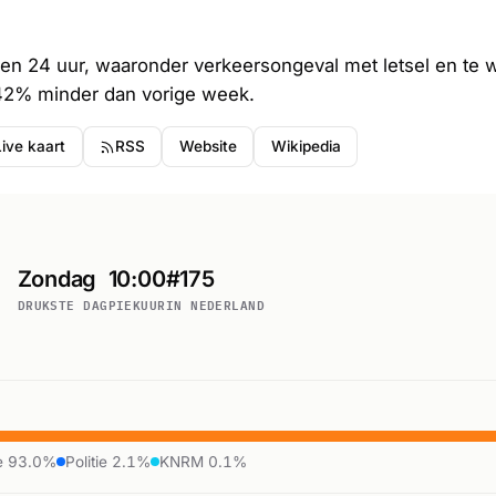
en 24 uur, waaronder verkeersongeval met letsel en te
42% minder dan vorige week.
Live kaart
RSS
Website
Wikipedia
Zondag
10:00
#175
DRUKSTE DAG
PIEKUUR
IN NEDERLAND
e 93.0%
Politie 2.1%
KNRM 0.1%