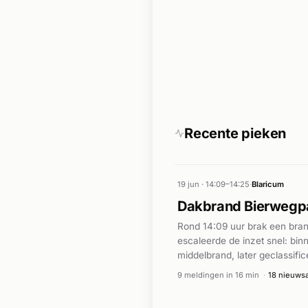
Recente pieken
19 jun · 14:09–14:25
·
Blaricum
Dakbrand Bierwegpaa
Rond 14:09 uur brak een bran
escaleerde de inzet snel: bin
middelbrand, later geclassifi
Hardnieuws was de dakbrand 
9 meldingen in 16 min
·
18 nieuwsa
verschillende bronnen was er 