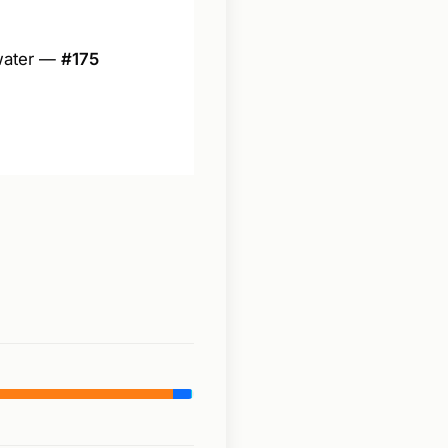
 water —
#175