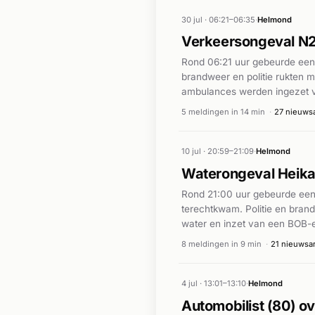
30 jul · 06:21–06:35
·
Helmond
Verkeersongeval N2
Rond 06:21 uur gebeurde een 
brandweer en politie rukten 
ambulances werden ingezet vo
adequaat afgehandeld door de
5 meldingen in 14 min
·
27 nieuwsa
10 jul · 20:59–21:09
·
Helmond
Waterongeval Heik
Rond 21:00 uur gebeurde een
terechtkwam. Politie en bran
water en inzet van een BOB-ee
bevatten geen verdere details
8 meldingen in 9 min
·
21 nieuwsar
4 jul · 13:01–13:10
·
Helmond
Automobilist (80) o