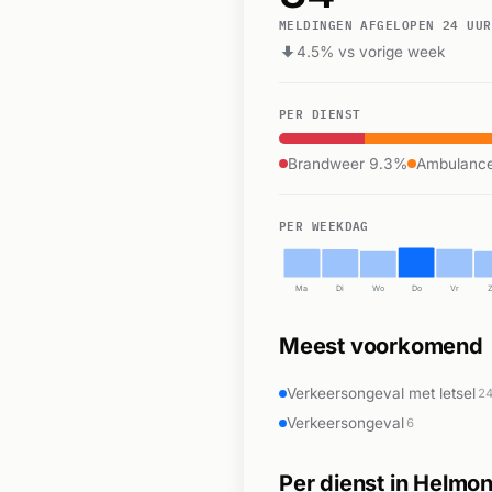
MELDINGEN AFGELOPEN 24 UUR
4.5% vs vorige week
PER DIENST
Brandweer 9.3%
Ambulanc
PER WEEKDAG
Ma
Di
Wo
Do
Vr
Meest voorkomend
Verkeersongeval met letsel
2
Verkeersongeval
6
Per dienst in Helmo