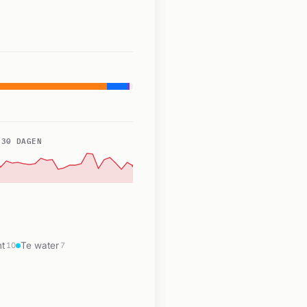
 30 DAGEN
ht
Te water
10
7