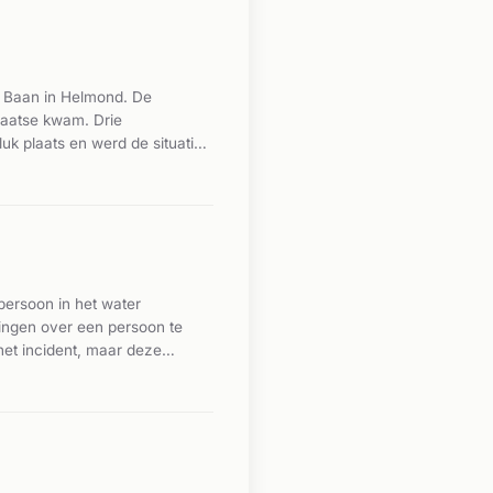
r Baan in Helmond. De
laatse kwam. Drie
k plaats en werd de situatie
n in de regio.
ersoon in het water
ingen over een persoon te
het incident, maar deze