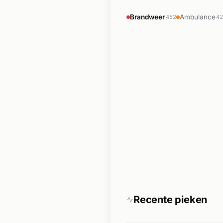
Brandweer
Ambulance
452
4
Recente pieken