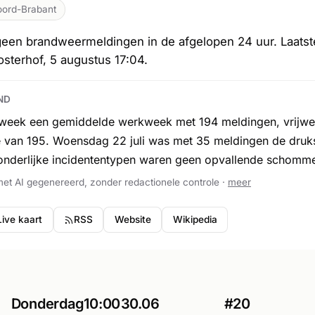
ord-Brabant
geen brandweermeldingen in de afgelopen 24 uur. Laatst
sterhof, 5 augustus 17:04.
ND
eek een gemiddelde werkweek met 194 meldingen, vrijwel 
 van 195. Woensdag 22 juli was met 35 meldingen de druk
onderlijke incidententypen waren geen opvallende schommel
met AI gegenereerd, zonder redactionele controle ·
meer
Live kaart
RSS
Website
Wikipedia
Donderdag
10:00
30.06
#20