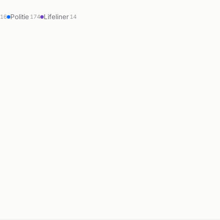
Politie
Lifeliner
216
174
14