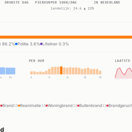
DRUKSTE DAG
PIEKUUR
PER 100K/DAG
IN NEDERLAND
landelijk: 24.6 ▲ 22%
e 86.2%
Politie 3.6%
Lifeliner 0.3%
PER UUR
LAATSTE
Za
Zo
0
6
12
18
23
Brand
Reanimatie
Woningbrand
Buitenbrand
Brandgeruc
4
13
13
12
11
nd