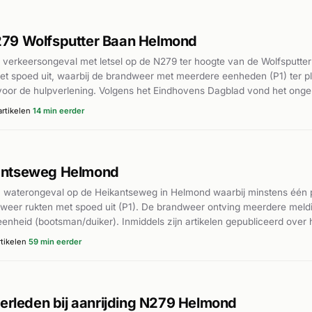
79 Wolfsputter Baan Helmond
verkeersongeval met letsel op de N279 ter hoogte van de Wolfsputte
met spoed uit, waarbij de brandweer met meerdere eenheden (P1) ter p
or de hulpverlening. Volgens het Eindhovens Dagblad vond het ongelu
 hulpdiensten. De N279 is een bekende locatie voor verkeersongevalle
rtikelen
14 min eerder
antseweg Helmond
 waterongeval op de Heikantseweg in Helmond waarbij minstens één p
dweer rukten met spoed uit (P1). De brandweer ontving meerdere meld
nheid (bootsman/duiker). Inmiddels zijn artikelen gepubliceerd over 
 over het aantal slachtoffers, hun toestand of afloop van de redding.
tikelen
59 min eerder
verleden bij aanrijding N279 Helmond