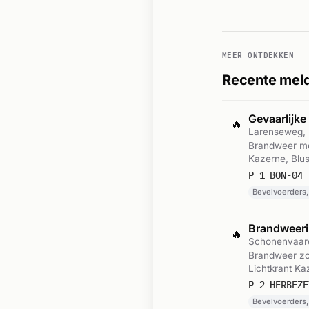
MEER ONTDEKKEN
Recente meld
Gevaarlijke
🔥
Larenseweg,
Brandweer me
Kazerne, Blus
om 13:46.
Bevelvoerders,
Brandweeri
🔥
Schonenvaard
Brandweer zo
Lichtkrant K
Bevelvoerders,