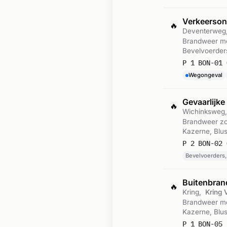
Verkeerso
🔥
Deventerweg
Brandweer me
Bevelvoerder
P 1 BON-01 
Wegongeval
Gevaarlijke
🔥
Wichinksweg
Brandweer zon
Kazerne, Blus
Bevelvoerders,
Buitenbra
🔥
Kring,
Kring 
Brandweer met
Kazerne, Blu