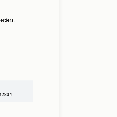
erders,
42834