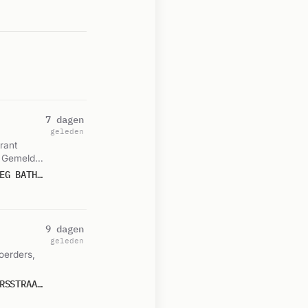
7 dagen
geleden
rant
. Gemeld
P 1 BON-04 (KLEINE IBGS) ONGEVAL GEV. STOF JUMBO SUPERMARKT LARENSEWEG BATHMEN 041096 041020 042834
9 dagen
geleden
oerders,
P 2 HERBEZET./KAZERNEREN (KAZERNEREN) KAZERNE DEVENTER SCHONENVAARDERSSTRAAT DEVENTER 042834