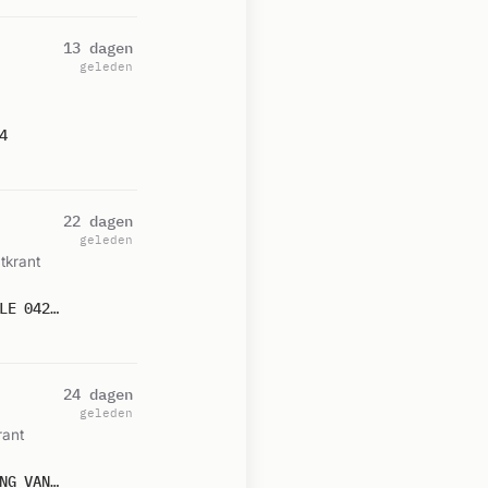
13 dagen
geleden
4
22 dagen
geleden
tkrant
P 2 BON-02 ONGEVAL GEV. STOF (GASLEKKAGE) (BUITEN) WICHINKSWEG LETTELE 042834
24 dagen
geleden
rant
P 1 BON-05 (PEL. GW NBB 1) BR BOS (UITBR.: HOOG) KUIPERSDWARSWEG KRING VAN DORTH 069291 064261 055261 042884