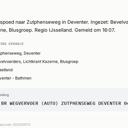
spoed naar Zutphenseweg in Deventer. Ingezet: Bevelvo
rne, Blusgroep. Regio IJsselland. Gemeld om 16:07.
DING GEHAALD
tphenseweg,
Deventer
velvoerders
,
Lichtkrant Kazerne
,
Blusgroep
selland
venter - Bathmen
elding
 BR WEGVERVOER (AUTO) ZUTPHENSEWEG DEVENTER 0
apcode: 002029572