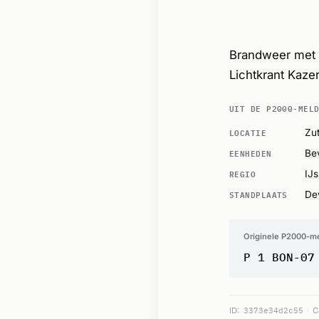
Brandweer met 
Lichtkrant Kaze
UIT DE P2000-MEL
LOCATIE
Zu
EENHEDEN
Be
REGIO
IJs
STANDPLAATS
De
Originele P2000-m
P 1 BON-07
ID:
3373e34d2c55
C