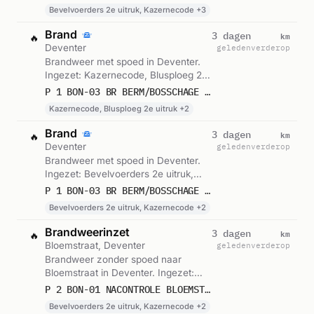
Kazernecode, Beroepsgroep en 2
Bevelvoerders 2e uitruk, Kazernecode +3
andere eenheden. Gemeld om 17:19.
Brand
km
3 dagen
🔥
Deventer
geleden
verderop
Brandweer met spoed in Deventer.
Ingezet: Kazernecode, Blusploeg 2e
uitruk, Haakarmvoertuig-2885 en 1
P 1 BON-03 BR BERM/BOSSCHAGE EMPL DEVENTER DEVENTER 042861
andere eenheden. Gemeld om 19:51.
Kazernecode, Blusploeg 2e uitruk +2
Brand
km
3 dagen
🔥
Deventer
geleden
verderop
Brandweer met spoed in Deventer.
Ingezet: Bevelvoerders 2e uitruk,
Kazernecode, Beroepsgroep en 1
P 1 BON-03 BR BERM/BOSSCHAGE EMPL DEVENTER DEVENTER 042830
andere eenheden. Gemeld om 19:49.
Bevelvoerders 2e uitruk, Kazernecode +2
Brandweerinzet
km
3 dagen
🔥
Bloemstraat, Deventer
geleden
verderop
Brandweer zonder spoed naar
Bloemstraat in Deventer. Ingezet:
Bevelvoerders 2e uitruk,
P 2 BON-01 NACONTROLE BLOEMSTRAAT DEVENTER 042850
Kazernecode, Chauffeurs
Bevelvoerders 2e uitruk, Kazernecode +2
Hoogwerker-2850 en 1 andere