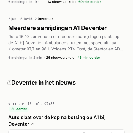
6 meldingen in 19 min
·
13 nieuwsartikelen
69 min eerder
waaronder een drone voor onderwater zoekwerk. De
opeenvolgende meldingen tussen 05:20 en 05:39 uur
suggereren een intensieve reddingsoperatie met inzet van
2 jun · 15:10–15:12
·
Deventer
verschillende eenheden. Volgens de Veiligheidsregio
Meerdere aanrijdingen A1 Deventer
IJsselland ging het mogelijk om een persoon te water in het
Rond 15:10 uur vonden er meerdere aanrijdingen plaats op
Overijssels kanaal. Verdere details over de afloop van het
de A1 bij Deventer. Ambulances rukten met spoed uit naar
incident zijn nog niet bekend.
kilometer 97,7 en 98,1. Volgens RTV Oost, de Stentor en AD.nl
was sprake van een grote kettingbotsing waarbij zeventien
5 meldingen in 2 min
·
26 nieuwsartikelen
46 min eerder
auto's betrokken waren. Drie personen raakten gewond bij
het incident. De exacte oorzaak van de botsing is niet nader
bekend. Dit voorval illustreert de ernstige risico's van
verkeersongeval op snelwegen, waar meerdere voertuigen
Deventer in het nieuws
snel kunnen botsen wanneer bestuurders onvoldoende
afstand houden.
Salland1
13 jul, 07:35
3u eerder
Auto slaat over de kop na botsing op A1 bij
Deventer
↗