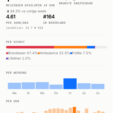
DRUKSTE DAG
PIEKUUR
MELDINGEN AFGELOPEN 24 UUR
34.3% vs vorige week
4.61
#164
PER 100K/DAG
IN NEDERLAND
landelijk: 24.7 ▼ 81%
PER DIENST
Brandweer 47.4%
Ambulance 32.9%
Politie 7.0%
Lifeliner 1.0%
PER WEEKDAG
Ma
Di
Wo
Do
Vr
Za
Zo
PER UUR