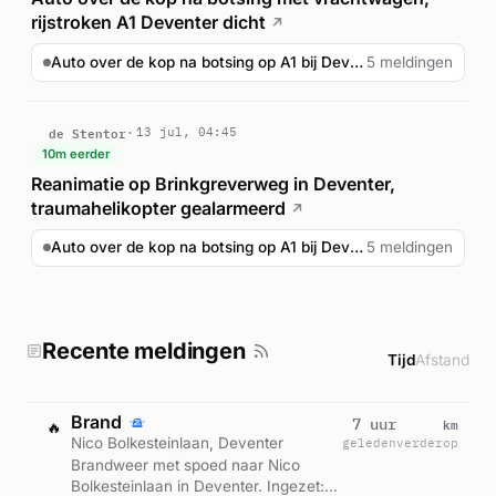
rijstroken A1 Deventer dicht
↗
Auto over de kop na botsing op A1 bij Deventer
5 meldingen
de Stentor
13 jul, 04:45
10m eerder
Reanimatie op Brinkgreverweg in Deventer,
traumahelikopter gealarmeerd
↗
Auto over de kop na botsing op A1 bij Deventer
5 meldingen
Recente meldingen
Tijd
Afstand
Brand
km
7 uur
🔥
Nico Bolkesteinlaan, Deventer
geleden
verderop
Brandweer met spoed naar Nico
Bolkesteinlaan in Deventer. Ingezet: