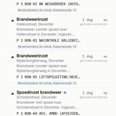
Bevelvoerders 2e uitruk,
P 1 BON-02 BR WEGVERVOER (AUTO) NICO BOLKESTEINLAAN DEVENTER 042830
Kazernecode, Beroepsgroep en 1
Bevelvoerders 2e uitruk, Kazernecode +2
andere eenheden. Gemeld om 02:08.
Brandweerinzet
km
1 dag
🔥
Hallenstraat, Deventer
geleden
verderop
Brandweer zonder spoed naar
Hallenstraat in Deventer. Ingezet:
Bevelvoerders 2e uitruk,
P 2 BON-01 NACONTROLE HALLENSTRAAT DEVENTER 042830
Kazernecode, Beroepsgroep en 1
Bevelvoerders 2e uitruk, Kazernecode +2
andere eenheden. Gemeld om 02:35.
Brandweerinzet
km
1 dag
🔥
Rijsterborgherweg, Deventer
geleden
verderop
Brandweer zonder spoed naar
Rijsterborgherweg in Deventer.
Ingezet: Bevelvoerders 2e uitruk,
P 2 BON-05 LIFTOPSLUITING OBJECT RIJSTERBORGHERWEG DEVENTER 042830
Kazernecode, Beroepsgroep en 1
Bevelvoerders 2e uitruk, Kazernecode +2
andere eenheden. Gemeld om 19:09.
Spoedinzet brandweer
km
1 dag
🔥
Scholierstraat, Deventer
geleden
verderop
Brandweer met spoed naar
Scholierstraat in Deventer. Ingezet:
Bevelvoerders 2e uitruk,
P 1 BON-04 ASS. AMBU (AFHIJSEN) DIMENCE BESCHERMD WONEN SCHOLIERSTRAAT DEVENTER 042850 042830