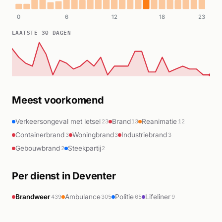
0
6
12
18
23
LAATSTE 30 DAGEN
Meest voorkomend
Verkeersongeval met letsel
Brand
Reanimatie
23
13
12
Containerbrand
Woningbrand
Industriebrand
3
3
3
Gebouwbrand
Steekpartij
2
2
Per dienst in Deventer
Brandweer
Ambulance
Politie
Lifeliner
439
305
65
9