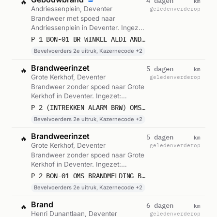
km
4 dagen
🔥
Andriessenplein, Deventer
geleden
verderop
Brandweer met spoed naar
Andriessenplein in Deventer. Ingezet:
Bevelvoerders 2e uitruk,
P 1 BON-01 BR WINKEL ALDI ANDRIESSENPLEIN DEVENTER 042830
Kazernecode, Beroepsgroep en 1
Bevelvoerders 2e uitruk, Kazernecode +2
andere eenheden. Gemeld om 18:16.
Brandweerinzet
km
5 dagen
🔥
Grote Kerkhof, Deventer
geleden
verderop
Brandweer zonder spoed naar Grote
Kerkhof in Deventer. Ingezet:
Bevelvoerders 2e uitruk,
P 2 (INTREKKEN ALARM BRW) OMS BRANDMELDING BIRD HOTEL GROTE KERKHOF DEVENTER
Kazernecode, Beroepsgroep en 1
Bevelvoerders 2e uitruk, Kazernecode +2
andere eenheden. Gemeld om 13:29.
Brandweerinzet
km
5 dagen
🔥
Grote Kerkhof, Deventer
geleden
verderop
Brandweer zonder spoed naar Grote
Kerkhof in Deventer. Ingezet:
Bevelvoerders 2e uitruk,
P 2 BON-01 OMS BRANDMELDING BIRD HOTEL GROTE KERKHOF DEVENTER 042830
Kazernecode, Beroepsgroep en 1
Bevelvoerders 2e uitruk, Kazernecode +2
andere eenheden. Gemeld om 13:27.
Brand
km
6 dagen
🔥
Henri Dunantlaan, Deventer
geleden
verderop