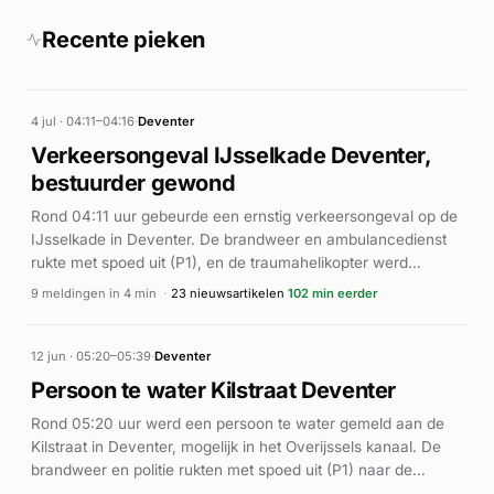
Recente pieken
4 jul · 04:11–04:16
·
Deventer
Verkeersongeval IJsselkade Deventer,
bestuurder gewond
Rond 04:11 uur gebeurde een ernstig verkeersongeval op de
IJsselkade in Deventer. De brandweer en ambulancedienst
rukte met spoed uit (P1), en de traumahelikopter werd
gealarmeerd. Volgens de Stentor botste een bestuurder
9 meldingen in 4 min
·
23 nieuwsartikelen
102 min eerder
tegen een boom en beschadigde een lantaarnpaal. De
bestuurder raakte gewond en werd met spoed naar het
ziekenhuis vervoerd. De politie stelde een onderzoek in ter
12 jun · 05:20–05:39
·
Deventer
plaatse. Het incident veroorzaakte meerdere meldingen in
Persoon te water Kilstraat Deventer
korte tijd vanwege de ernst en de snelle escalatie met inzet
Rond 05:20 uur werd een persoon te water gemeld aan de
van zware middelen.
Kilstraat in Deventer, mogelijk in het Overijssels kanaal. De
brandweer en politie rukten met spoed uit (P1) naar de
locatie. Meerdere brandweereenheden werden ingezet,