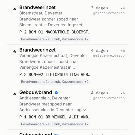
eenheden. Gemeld om 15:56.
Brandweerinzet
km
3 dagen
🔥
Bloemstraat, Deventer
geleden
verderop
Brandweer zonder spoed naar
Bloemstraat in Deventer. Ingezet:
Bevelvoerders 2e uitruk,
P 2 BON-01 NACONTROLE BLOEMSTRAAT DEVENTER 042830
Kazernecode, Beroepsgroep en 1
Bevelvoerders 2e uitruk, Kazernecode +2
andere eenheden. Gemeld om 15:45.
Brandweerinzet
km
4 dagen
🔥
Verlengde Kazernestraat, Deventer
geleden
verderop
Brandweer zonder spoed naar
Verlengde Kazernestraat in
Deventer. Ingezet: Bevelvoerders 2e
P 2 BON-02 LIFTOPSLUITING VERLENGDE KAZERNESTRAAT DEVENTER 042830
uitruk, Kazernecode, Beroepsgroep
Bevelvoerders 2e uitruk, Kazernecode +2
en 1 andere eenheden. Gemeld om
23:26.
Gebouwbrand
km
4 dagen
🔥
Andriessenplein, Deventer
geleden
verderop
Brandweer met spoed naar
Andriessenplein in Deventer. Ingezet:
Bevelvoerders 2e uitruk,
P 1 BON-01 BR WINKEL ALDI ANDRIESSENPLEIN DEVENTER 042850
Kazernecode, Chauffeurs
Bevelvoerders 2e uitruk, Kazernecode +2
Hoogwerker-2850 en 1 andere
eenheden. Gemeld om 18:19.
Gebouwbrand