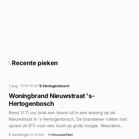
Recente pieken
7 aug · 11:11–11:14
·
'S-Hertogenbosch
Woningbrand Nieuwstraat 's-
Hertogenbosch
Rond 11:11 uur brak een brand uit in een woning op de
Nieuwstraat in 's-Hertogenbosch. De brandweer rukten met
spoed uit (P1) voor een inzet op grote hoogte. Meerdere
eenheden werden gealarmeerd ter bestrijding van het
5 meldingen in 3 min
·
1 nieuwsartikel
incident. Nadere details over de afloop van de brand en