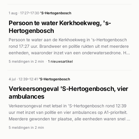
eventuele gewonden zijn niet uit de beschikbare informatie
bekend.
1 aug · 17:27–17:30
·
'S-Hertogenbosch
Persoon te water Kerkhoekweg, 's-
Hertogenbosch
Persoon te water aan de Kerkhoekweg in 's-Hertogenbosch
rond 17:27 uur. Brandweer en politie rukten uit met meerdere
eenheden, waaronder inzet van een onderwatersedrone. Het
alarm werd rond 17:30 uur ingetrokken.
5 meldingen in 2 min
·
1 nieuwsartikel
4 jul · 12:39–12:41
·
'S-Hertogenbosch
Verkeersongeval 'S-Hertogenbosch, vier
ambulances
Verkeersongeval met letsel in 'S-Hertogenbosch rond 12:39
uur met inzet van politie en vier ambulances op A1-prioriteit.
Meerdere gewonden ter plaatse, alle eenheden waren snel in
actie.
5 meldingen in 2 min