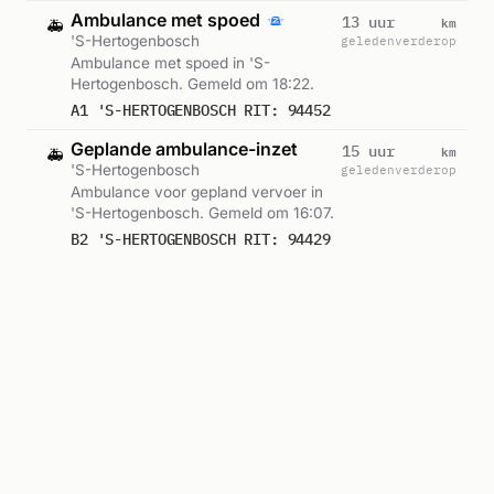
Ambulance met spoed
km
13 uur
🚑
'S-Hertogenbosch
geleden
verderop
Ambulance met spoed in 'S-
Hertogenbosch. Gemeld om 18:22.
A1 'S-HERTOGENBOSCH RIT: 94452
Geplande ambulance-inzet
km
15 uur
🚑
'S-Hertogenbosch
geleden
verderop
Ambulance voor gepland vervoer in
'S-Hertogenbosch. Gemeld om 16:07.
B2 'S-HERTOGENBOSCH RIT: 94429
Ambulance-inzet
km
16 uur
🚑
'S-Hertogenbosch
geleden
verderop
Ambulance zonder spoed in 'S-
Hertogenbosch. Ingezet: Rapid
Responder 21-341. Gemeld om 14:51.
A2 'S-HERTOGENBOSCH RIT: 94399
Rapid Responder 21-341
Ambulance-inzet
km
18 uur
🚑
'S-Hertogenbosch
geleden
verderop
Ambulance zonder spoed in 'S-