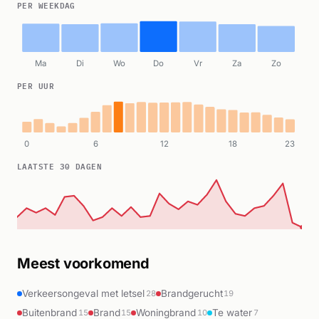
PER WEEKDAG
Ma
Di
Wo
Do
Vr
Za
Zo
PER UUR
0
6
12
18
23
LAATSTE 30 DAGEN
Meest voorkomend
Verkeersongeval met letsel
Brandgerucht
28
19
Buitenbrand
Brand
Woningbrand
Te water
15
15
10
7