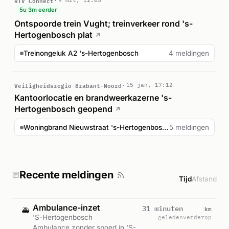
RTV Connect
9 mrt, 11:05
5u 3m eerder
Ontspoorde trein Vught; treinverkeer rond 's-
Hertogenbosch plat
↗
Treinongeluk A2 's-Hertogenbosch
4 meldingen
Veiligheidsregio Brabant-Noord
15 jan, 17:12
Kantoorlocatie en brandweerkazerne 's-
Hertogenbosch geopend
↗
Woningbrand Nieuwstraat 's-Hertogenbosch
5 meldingen
Recente meldingen
Tijd
Afstand
Ambulance-inzet
km
31 minuten
🚑
'S-Hertogenbosch
geleden
verderop
Ambulance zonder spoed in 'S-