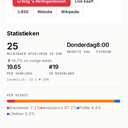
Live kaart
Volg 's-Hertogenbosch
RSS
Website
Wikipedia
Statistieken
25
Donderdag
8:00
DRUKSTE DAG
PIEKUUR
MELDINGEN AFGELOPEN 24 UUR
14.7% vs vorige week
19.65
#19
PER 100K/DAG
IN NEDERLAND
landelijk: 23.1 ▼ 15%
PER DIENST
Brandweer 7.1%
Ambulance 87.2%
Politie 4.4%
Lifeliner 0.3%