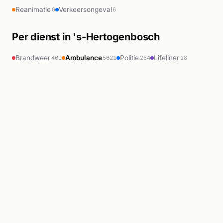
Reanimatie
Verkeersongeval
6
6
Per dienst in 's-Hertogenbosch
Brandweer
Ambulance
Politie
Lifeliner
460
5621
284
18