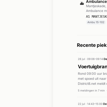
Ambulance
🚑
Mantjeskade, 
Ambulance me
A1 MANTJESK
Ambu 15-102
Recente pieke
28 jul · 09:06–09:14
·
De
Voertuigbran
Rond 09:00 uur bra
met spoed uit naar
District8.net meld
constructies in de
5 meldingen in 7 min
22 jul · 14:43–15:00
·
Del