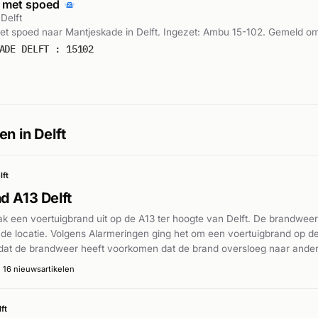
 met spoed
Delft
t spoed naar Mantjeskade in Delft. Ingezet: Ambu 15-102. Gemeld om
ADE DELFT : 15102
n in Delft
lft
d A13 Delft
k een voertuigbrand uit op de A13 ter hoogte van Delft. De brandweer 
 de locatie. Volgens Alarmeringen ging het om een voertuigbrand op d
t dat de brandweer heeft voorkomen dat de brand oversloeg naar ander
 omgeving. De brand is onder controle gebracht zonder melding van 
·
16 nieuwsartikelen
ft