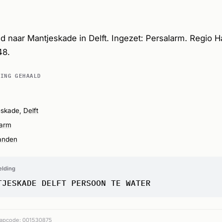
ed naar Mantjeskade in Delft. Ingezet: Persalarm. Regio 
48.
DING GEHAALD
eskade,
Delft
larm
anden
elding
TJESKADE DELFT PERSOON TE WATER
apcode: 001530875