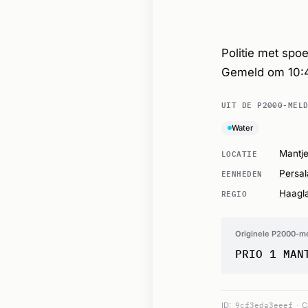
Politie met spo
Gemeld om 10:
UIT DE P2000-MEL
Water
LOCATIE
Mantj
EENHEDEN
Persa
REGIO
Haagl
Originele P2000-m
PRIO 1 MAN
ID:
9cf3eda3eeef
C