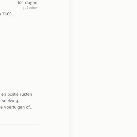
62 dagen
geleden
 11:01.
en politie rukten
e snelweg.
e voertuigen of
gewonden.