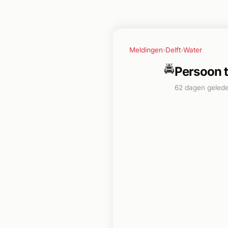
Meldingen
›
Delft
›
Water
🚔
Persoon t
62 dagen geled