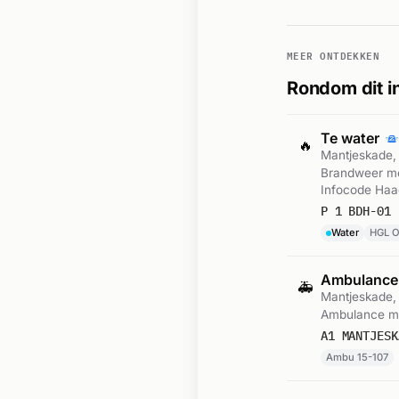
MEER ONTDEKKEN
Rondom dit i
Te water
🔥
Mantjeskade, 
Brandweer me
Infocode Haa
P 1 BDH-01 
Water
HGL O
Ambulance
🚑
Mantjeskade, 
Ambulance me
A1 MANTJESK
Ambu 15-107