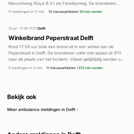
Marconiweg (Kaya B.V.) als Faradayweg. De brandweer
rukkte onmiddellijk uit met hoge prioriteit en zette meerdere
11 meldingen in 17 min
·
10 nieuwsartikelen
20 min eerder
eenheden in. Ook een ambulance (A1) werd gealarmeerd
wegens de omvang van het incident. Volgens District8.net
slaagde de brandweer erin overslag naar naburige bedrijven
12 jul · 17:18–17:21
·
Delft
te voorkomen. De brand veroorzaakte grote zwarte
Winkelbrand Peperstraat Delft
rookwolken die in de wijde omgeving zichtbaar waren.
Rond 17:06 uur brak een brand uit in een winkel aan de
Omroep Delft meldde flinke vlammen en intense rook. De
Peperstraat in Delft. De brandweer rukte met spoed uit (P1)
brandweer bleef gedurende de burst voortdurend eenheden
naar de plaats van het incident. Vrijwel gelijktijdig werden ook
inzetten en versterkingen aanvragen tot minstens 14:49 uur.
twee ambulances gealarmeerd, wat wijst op mogelijke
5 meldingen in 3 min
·
11 nieuwsartikelen
1373 min eerder
gewonden of inzittenden die uit het pand moesten worden
geholpen. Volgens AD.nl ontstond de brand in een winkel op
de Peperstraat. Verdere details over de precieze oorzaak,
omvang van de brand en eventuele slachtoffers zijn niet
Bekijk ook
bekendgemaakt.
Meer ambulance meldingen in Delft
→