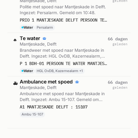
Mantjeskade, Delft
geleden
Politie met spoed naar Mantjeskade in Delft.
Ingezet: Persalarm. Gemeld om 10:48.
PRIO 1 MANTJESKADE DELFT PERSOON TE WATER
Water
Persalarm
Te water
66 dagen
🔥
Mantjeskade, Delft
geleden
Brandweer met spoed naar Mantjeskade in
Delft. Ingezet: HGL OvDB, Kazernealarm,
Infocode Haaglanden. Gemeld om 10:48.
P 1 BDH-01 PERSOON TE WATER MANTJESKADE DELFT 155510 155550 159633 159591
Water
HGL OvDB, Kazernealarm +1
Ambulance met spoed
66 dagen
🚑
Mantjeskade, Delft
geleden
Ambulance met spoed naar Mantjeskade in
Delft. Ingezet: Ambu 15-107. Gemeld om
10:55.
A1 MANTJESKADE DELFT : 15107
Ambu 15-107