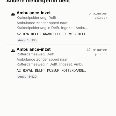
Andere meldingen in Delft
Ambulance-inzet
5 minuten
🚑
Krakeelpolderweg, Delft
geleden
Ambulance zonder spoed naar
Krakeelpolderweg in Delft. Ingezet: Ambu
15-108. Gemeld om 15:29.
A2 DP4 DELFT KRAKEELPOLDERWEG DELFT VWS 15108
Ambu 15-108
Ambulance-inzet
42 minuten
🚑
Rotterdamseweg, Delft
geleden
Ambulance zonder spoed naar
Rotterdamseweg in Delft. Ingezet: Ambu
15-120. Gemeld om 14:52.
A2 ROYAL DELFT MUSEUM ROTTERDAMSEWEG DELFT : (RAPID) 15120
Ambu 15-120
Ambulance-inzet
4 uur
🚑
Markt, Delft
geleden
Ambulance zonder spoed naar Markt in Delft.
Gemeld om 10:57.
A2 MARKT DELFT DIRECTE INZET 15132