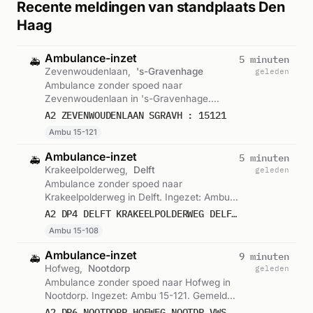
Recente meldingen van standplaats Den
Haag
Ambulance-inzet
5 minuten
🚑
Zevenwoudenlaan,
's-Gravenhage
geleden
Ambulance zonder spoed naar
Zevenwoudenlaan in 's-Gravenhage.
Ingezet: Ambu 15-121. Gemeld om 15:30.
A2 ZEVENWOUDENLAAN SGRAVH : 15121
Ambu 15-121
Ambulance-inzet
5 minuten
🚑
Krakeelpolderweg,
Delft
geleden
Ambulance zonder spoed naar
Krakeelpolderweg in Delft. Ingezet: Ambu
15-108. Gemeld om 15:29.
A2 DP4 DELFT KRAKEELPOLDERWEG DELFT VWS 15108
Ambu 15-108
Ambulance-inzet
9 minuten
🚑
Hofweg,
Nootdorp
geleden
Ambulance zonder spoed naar Hofweg in
Nootdorp. Ingezet: Ambu 15-121. Gemeld
om 15:25.
A2 DP6 NOOTDORP HOFWEG NOOTDP VWS 15121