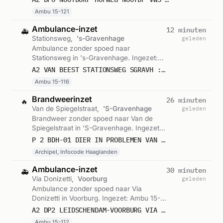
Ambu 15-121
Ambulance-inzet
12 minuten
🚑
Stationsweg,
's-Gravenhage
geleden
Ambulance zonder spoed naar
Stationsweg in 's-Gravenhage. Ingezet:
Ambu 15-116. Gemeld om 15:23.
A2 VAN BEEST STATIONSWEG SGRAVH : 15116
Ambu 15-116
Brandweerinzet
26 minuten
🔥
Van de Spiegelstraat,
'S-Gravenhage
geleden
Brandweer zonder spoed naar Van de
Spiegelstraat in 'S-Gravenhage. Ingezet:
Archipel, Infocode Haaglanden. Gemeld
P 2 BDH-01 DIER IN PROBLEMEN VAN DE SPIEGELSTRAAT CBS DE SPIEGEL 'S-GRAVENHAGE 157230
om 15:09.
Archipel, Infocode Haaglanden
Ambulance-inzet
30 minuten
🚑
Via Donizetti,
Voorburg
geleden
Ambulance zonder spoed naar Via
Donizetti in Voorburg. Ingezet: Ambu 15-
112. Gemeld om 15:04.
A2 DP2 LEIDSCHENDAM-VOORBURG VIA DONIZETTI VOORB VWS 15112
Ambu 15-112