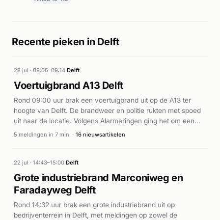
Recente pieken in Delft
28 jul · 09:06–09:14
·
Delft
Voertuigbrand A13 Delft
Rond 09:00 uur brak een voertuigbrand uit op de A13 ter
hoogte van Delft. De brandweer en politie rukten met spoed
uit naar de locatie. Volgens Alarmeringen ging het om een
voertuigbrand op de snelweg. District8.net meldt dat de
5 meldingen in 7 min
·
16 nieuwsartikelen
brandweer heeft voorkomen dat de brand oversloeg naar
andere voertuigen of constructies in de omgeving. De brand
is onder controle gebracht zonder melding van gewonden.
22 jul · 14:43–15:00
·
Delft
Grote industriebrand Marconiweg en
Faradayweg Delft
Rond 14:32 uur brak een grote industriebrand uit op
bedrijventerrein in Delft, met meldingen op zowel de