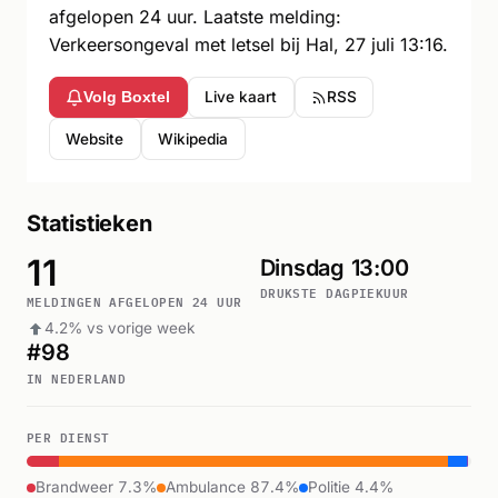
afgelopen 24 uur. Laatste melding:
Verkeersongeval met letsel bij Hal, 27 juli 13:16.
Live kaart
RSS
Volg Boxtel
Website
Wikipedia
Statistieken
11
Dinsdag
13:00
DRUKSTE DAG
PIEKUUR
MELDINGEN AFGELOPEN 24 UUR
4.2% vs vorige week
#98
IN NEDERLAND
PER DIENST
Brandweer 7.3%
Ambulance 87.4%
Politie 4.4%