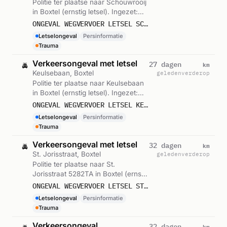
Politie ter plaatse naar Schouwrooij
in Boxtel (ernstig letsel). Ingezet:
Persinformatie. Gemeld om 10:53.
ONGEVAL WEGVERVOER LETSEL SCHOUWROOIJ BOXTEL
Letselongeval
Persinformatie
Trauma
Verkeersongeval met letsel
km
27 dagen
🚔
Keulsebaan, Boxtel
geleden
verderop
Politie ter plaatse naar Keulsebaan
in Boxtel (ernstig letsel). Ingezet:
Persinformatie. Gemeld om 16:32.
ONGEVAL WEGVERVOER LETSEL KEULSEBAAN BOXTEL
Letselongeval
Persinformatie
Trauma
Verkeersongeval met letsel
km
32 dagen
🚔
St. Jorisstraat, Boxtel
geleden
verderop
Politie ter plaatse naar St.
Jorisstraat 5282TA in Boxtel (ernstig
letsel). Ingezet: Persinformatie.
ONGEVAL WEGVERVOER LETSEL ST.JORISSTRAAT 5282TA BOXTEL
Gemeld om 21:10.
Letselongeval
Persinformatie
Trauma
Verkeersongeval
km
32 dagen