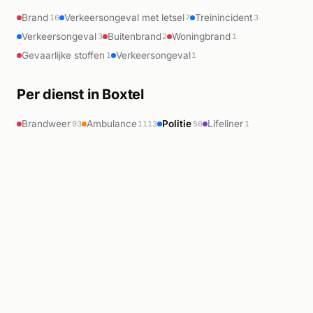
Brand
Verkeersongeval met letsel
Treinincident
16
7
3
Verkeersongeval
Buitenbrand
Woningbrand
3
2
1
Gevaarlijke stoffen
Verkeersongeval
1
1
Per dienst in Boxtel
Brandweer
Ambulance
Politie
Lifeliner
93
1113
56
1