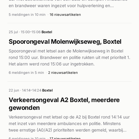
en brandweer waren ingezet voor hulpverlening en
verkeersveiligheid.
5 meldingen in 10 min
·
16 nieuwsartikelen
25 jul · 15:00–15:06
·
Boxtel
Spoorongeval Molenwijkseweg, Boxtel
Spoorongeval met letsel aan de Molenwijkseweg in Boxtel
rond 15:00 uur. Brandweer en politie rukten uit met prioriteit 1.
Het alarm werd rond 15:06 uur ingetrokken.
6 meldingen in 5 min
·
2 nieuwsartikelen
22 jun · 14:14–14:24
·
Boxtel
Verkeersongeval A2 Boxtel, meerdere
gewonden
Verkeersongeval met letsel op de A2 bij Boxtel rond 14:14 uur
met inzet van meerdere ambulances en politie. Minstens
twee ernstige (A0/A2) prioriteiten werden gemeld, waarbij
een derde ambulance-eenheid werd ingeschakeld.
6 meldingen in 10 min
·
17 nieuwsartikelen