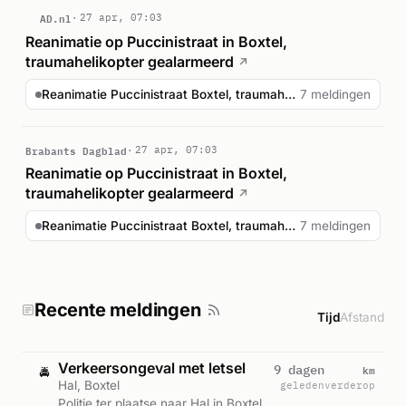
AD.nl
27 apr, 07:03
Reanimatie op Puccinistraat in Boxtel,
traumahelikopter gealarmeerd
↗
Reanimatie Puccinistraat Boxtel, traumahelikopter gealarm...
7 meldingen
Brabants Dagblad
27 apr, 07:03
Reanimatie op Puccinistraat in Boxtel,
traumahelikopter gealarmeerd
↗
Reanimatie Puccinistraat Boxtel, traumahelikopter gealarm...
7 meldingen
Recente meldingen
Tijd
Afstand
Verkeersongeval met letsel
km
9 dagen
🚔
Hal, Boxtel
geleden
verderop
Politie ter plaatse naar Hal in Boxtel