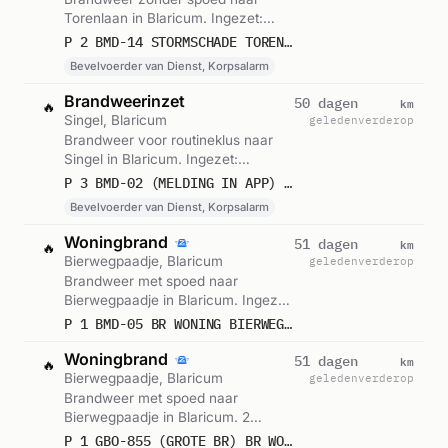
Torenlaan in Blaricum. Ingezet:
Bevelvoerder van Dienst,
P 2 BMD-14 STORMSCHADE TORENLAAN BLARICUM 141131
Korpsalarm. Gemeld om 23:32.
Bevelvoerder van Dienst, Korpsalarm
Brandweerinzet
km
50 dagen
🔥
Singel, Blaricum
geleden
verderop
Brandweer voor routineklus naar
Singel in Blaricum. Ingezet:
Bevelvoerder van Dienst,
P 3 BMD-02 (MELDING IN APP) DIENSTVERLENING BRANDWEERKAZERNE SINGEL BLARICUM 141131
Korpsalarm. Gemeld om 23:16.
Bevelvoerder van Dienst, Korpsalarm
Woningbrand
km
51 dagen
🔥
Bierwegpaadje, Blaricum
geleden
verderop
Brandweer met spoed naar
Bierwegpaadje in Blaricum. Ingezet:
BMD-05. Gemeld om 14:19.
P 1 BMD-05 BR WONING BIERWEGPAADJE BLARICUM 141131
Woningbrand
km
51 dagen
🔥
Bierwegpaadje, Blaricum
geleden
verderop
Brandweer met spoed naar
Bierwegpaadje in Blaricum. 2
eenheden ingezet. Gemeld om
P 1 GBO-855 (GROTE BR) BR WONING (DAK) BIERWEGPAADJE BLARICUM 258181 142331