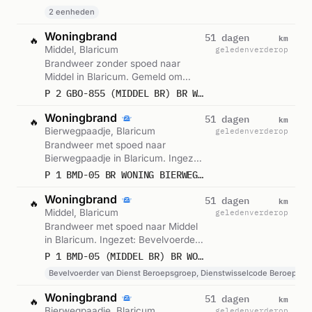
14:19.
2 eenheden
Woningbrand
km
51 dagen
🔥
Middel, Blaricum
geleden
verderop
Brandweer zonder spoed naar
Middel in Blaricum. Gemeld om
14:15.
P 2 GBO-855 (MIDDEL BR) BR WONING (DAK) BIERWEGPAADJE BLARICUM 147087
Woningbrand
km
51 dagen
🔥
Bierwegpaadje, Blaricum
geleden
verderop
Brandweer met spoed naar
Bierwegpaadje in Blaricum. Ingezet:
BMD-05. Gemeld om 14:15.
P 1 BMD-05 BR WONING BIERWEGPAADJE BLARICUM 141131
Woningbrand
km
51 dagen
🔥
Middel, Blaricum
geleden
verderop
Brandweer met spoed naar Middel
in Blaricum. Ingezet: Bevelvoerder
van Dienst Beroepsgroep,
P 1 BMD-05 (MIDDEL BR) BR WONING (DAK) BIERWEGPAADJE BLARICUM 142152
Dienstwisselcode Beroepsgroep,
Bevelvoerder van Dienst Beroepsgroep, Dienstwisselcode Beroepsgr
Lichtkrant. Gemeld om 14:12.
Woningbrand
km
51 dagen
🔥
Bierwegpaadje, Blaricum
geleden
verderop