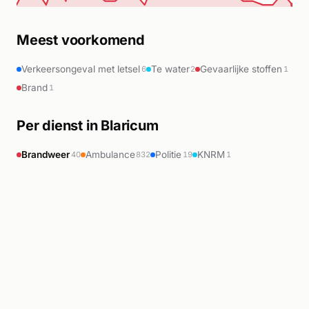
Meest voorkomend
Verkeersongeval met letsel
Te water
Gevaarlijke stoffen
6
2
1
Brand
1
Per dienst in Blaricum
Brandweer
Ambulance
Politie
KNRM
40
832
19
1