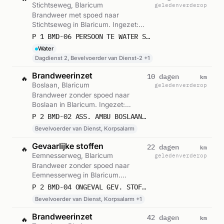
Stichtseweg, Blaricum
geleden
verderop
Brandweer met spoed naar
Stichtseweg in Blaricum. Ingezet:
Dagdienst 2, Bevelvoerder van
P 1 BMD-06 PERSOON TE WATER STICHTSEWEG BLARICUM 141731
Dienst-2, Lichtkrant. Gemeld om
Water
18:35.
Dagdienst 2, Bevelvoerder van Dienst-2 +1
Brandweerinzet
km
10 dagen
🔥
Boslaan, Blaricum
geleden
verderop
Brandweer zonder spoed naar
Boslaan in Blaricum. Ingezet:
Bevelvoerder van Dienst,
P 2 BMD-02 ASS. AMBU BOSLAAN BLARICUM 141131
Korpsalarm. Gemeld om 12:29.
Bevelvoerder van Dienst, Korpsalarm
Gevaarlijke stoffen
km
22 dagen
🔥
Eemnesserweg, Blaricum
geleden
verderop
Brandweer zonder spoed naar
Eemnesserweg in Blaricum.
Ingezet: Bevelvoerder van Dienst,
P 2 BMD-04 ONGEVAL GEV. STOF (GASLEKKAGE) (BUITEN) WOONHUIS EEMNESSERWEG BLARICUM 142091 142331
Korpsalarm, OVD cluster 2. Let op:
Bevelvoerder van Dienst, Korpsalarm +1
incident met gevaarlijke stoffen.
Gemeld om 19:30.
Brandweerinzet
km
42 dagen
🔥