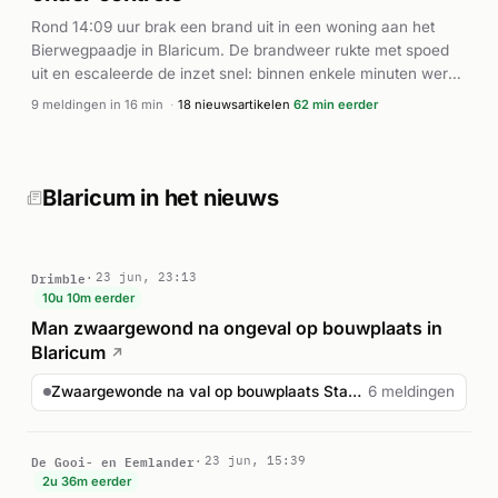
Rond 14:09 uur brak een brand uit in een woning aan het
Bierwegpaadje in Blaricum. De brandweer rukte met spoed
uit en escaleerde de inzet snel: binnen enkele minuten werd
duidelijk dat het vuur zich op het dak bevond en groeide uit
9 meldingen in 16 min
·
18 nieuwsartikelen
62 min eerder
tot een middelbrand, later geclassificeerd als grote brand.
Meerdere brandweervoertuigen waren ter plaatse. Volgens
112 in Beeld en Hardnieuws was de dakbrand snel onder
controle gebracht. Rond 14:25 uur werd ook de ambulance
Blaricum in het nieuws
opgeroepen. Volgens verschillende bronnen was er veel
rookontwikkeling, maar de brand werd efficiënt bestreden en
opgelost.
Drimble
23 jun, 23:13
10u 10m eerder
Man zwaargewond na ongeval op bouwplaats in
Blaricum
↗
Zwaargewonde na val op bouwplaats Stachouwerweg Blaricum
6 meldingen
De Gooi- en Eemlander
23 jun, 15:39
2u 36m eerder