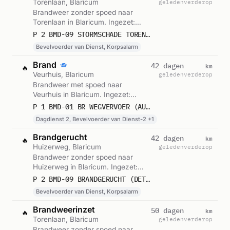
Torenlaan, Blaricum
geleden
verderop
Brandweer zonder spoed naar
Torenlaan in Blaricum. Ingezet:
Bevelvoerder van Dienst,
P 2 BMD-09 STORMSCHADE TORENLAAN BLARICUM 141131
Korpsalarm. Gemeld om 12:42.
Bevelvoerder van Dienst, Korpsalarm
Brand
km
42 dagen
🔥
Veurhuis, Blaricum
geleden
verderop
Brandweer met spoed naar
Veurhuis in Blaricum. Ingezet:
Dagdienst 2, Bevelvoerder van
P 1 BMD-01 BR WEGVERVOER (AUTO) VEURHUIS BLARICUM 141731
Dienst-2, Lichtkrant. Gemeld om
Dagdienst 2, Bevelvoerder van Dienst-2 +1
06:08.
Brandgerucht
km
42 dagen
🔥
Huizerweg, Blaricum
geleden
verderop
Brandweer zonder spoed naar
Huizerweg in Blaricum. Ingezet:
Bevelvoerder van Dienst,
P 2 BMD-09 BRANDGERUCHT (DETECTIE: ALGEMEEN) HOTEL CAFE RESTAURANT BELLEVUE HUIZERWEG BLARICUM 141131
Korpsalarm. Gemeld om 03:36.
Bevelvoerder van Dienst, Korpsalarm
Brandweerinzet
km
50 dagen
🔥
Torenlaan, Blaricum
geleden
verderop
Brandweer zonder spoed naar