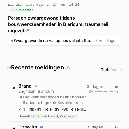
Noordhollands Dagblad
23 jun, 14:24
1u 21m eerder
Persoon zwaargewond tijdens
bouwwerkzaamheden in Blaricum, traumaheli
ingezet
↗
Zwaargewonde na val op bouwplaats Stachouwerweg Blaricum
6 meldingen
Recente meldingen
Tijd
Afstand
Brand
km
3 dagen
🔥
Enghlaan, Blaricum
geleden
verderop
Brandweer met spoed naar Enghlaan
in Blaricum. Ingezet: Bevelvoerder
van Dienst, Korpsalarm. Gemeld om
P 1 BMD-01 BR WEGVERVOER ENGHLAAN BLARICUM 141131
12:45.
Bevelvoerder van Dienst, Korpsalarm
Te water
km
7 dagen
🔥