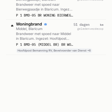
Brandweer met spoed naar
Bierwegpaadje in Blaricum. Ingezet:
BMD-05. Gemeld om 14:12.
P 1 BMD-05 BR WONING BIERWEGPAADJE BLARICUM 141131
Woningbrand
km
51 dagen
🔥
Middel, Blaricum
geleden
verderop
Brandweer met spoed naar Middel
in Blaricum. Ingezet: Hoofdpost
Bemanning RV, Bevelvoerder van
P 1 BMD-05 (MIDDEL BR) BR WONING (DAK) BIERWEGPAADJE BLARICUM 141352 142091 147088 147231
Dienst, Korpsalarm en 5 andere
Hoofdpost Bemanning RV, Bevelvoerder van Dienst +6
eenheden. Gemeld om 14:10.
Woningbrand
km
51 dagen
🔥
Bierwegpaadje, Blaricum
geleden
verderop
Brandweer met spoed naar
Bierwegpaadje in Blaricum. Ingezet:
BMD-05. Gemeld om 14:10.
P 1 BMD-05 BR WONING BIERWEGPAADJE BLARICUM 141131
Woningbrand
km
51 dagen
🔥
Bierwegpaadje, Blaricum
geleden
verderop
Brandweer met spoed naar
Bierwegpaadje in Blaricum. Ingezet:
Bevelvoerder van Dienst,
P 1 BMD-05 BR WONING BIERWEGPAADJE BLARICUM 141131